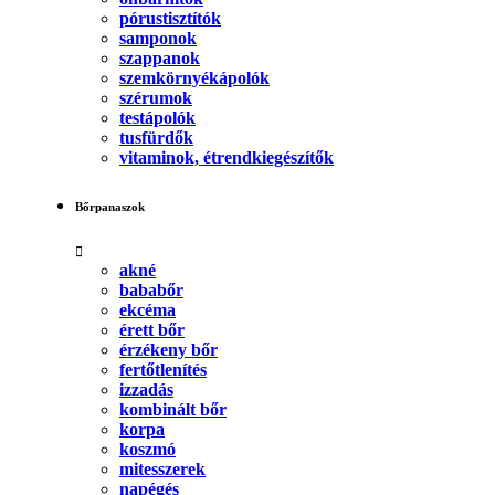
pórustisztítók
samponok
szappanok
szemkörnyékápolók
szérumok
testápolók
tusfürdők
vitaminok, étrendkiegészítők
Bőrpanaszok
akné
bababőr
ekcéma
érett bőr
érzékeny bőr
fertőtlenítés
izzadás
kombinált bőr
korpa
koszmó
mitesszerek
napégés