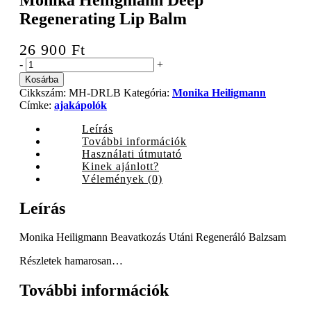
Regenerating Lip Balm
26 900
Ft
Monika
-
+
Heiligmann
Kosárba
Deep
Cikkszám:
MH-DRLB
Kategória:
Monika Heiligmann
Regenerating
Címke:
ajakápolók
Lip
Balm
Leírás
quantity
További információk
Használati útmutató
Kinek ajánlott?
Vélemények (0)
Leírás
Monika Heiligmann Beavatkozás Utáni Regeneráló Balzsam
Részletek hamarosan…
További információk