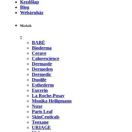
Kezdőlap
Blog
Webáruház
Márkák
BABÉ
Bioderma
Cerave
Colorescience
Dermastir
Dermeden
Dermedic
Duolife
Esthederm
Eucerin
La Roche-Posay
Monika Heiligmann
Nuxe
Paris Leaf
SkinCeuticals
Teoxane
URIAGE