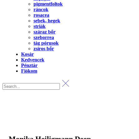
pigmentfoltok
ráncok
rosacea
sebek, hegek
striák
száraz bőr
szeborrea
tág pórusok
zsíros bőr
Kosár
Kedvencek
Pénztár
Fiókom
Monika Heiligmann Deep