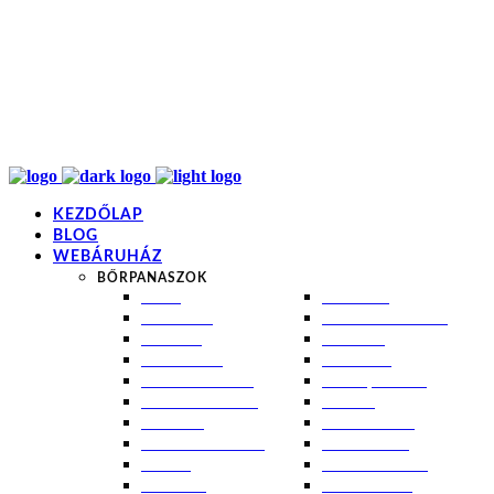
info@kremezz.hu
+36 70 349 7053
H-P: 8-20
+36 70 349 7053
KEZDŐLAP
BLOG
WEBÁRUHÁZ
BŐRPANASZOK
AKNÉ
NAPÉGÉS
BABABŐR
PIGMENTFOLTOK
EKCÉMA
RÁNCOK
ÉRETT BŐR
ROSACEA
ÉRZÉKENY BŐR
SEBEK, HEGEK
FERTŐTLENÍTÉS
STRIÁK
IZZADÁS
SZÁRAZ BŐR
KOMBINÁLT BŐR
SZEBORREA
KORPA
TÁG PÓRUSOK
KOSZMÓ
ZSÍROS BŐR