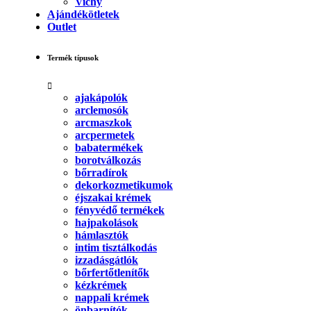
Vichy
Ajándékötletek
Outlet
Termék típusok
ajakápolók
arclemosók
arcmaszkok
arcpermetek
babatermékek
borotválkozás
bőrradírok
dekorkozmetikumok
éjszakai krémek
fényvédő termékek
hajpakolások
hámlasztók
intim tisztálkodás
izzadásgátlók
bőrfertőtlenítők
kézkrémek
nappali krémek
önbarnítók