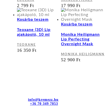
EUCERIN
SKINCEUTICALS
2 799
Ft
17 990
Ft
Kosárba teszem
Kosárba teszem
Teoxane (3D) Lip
ajakápoló, 10 ml
Monika Heiligmann
Lip Perfecting
Overnight Mask
TEOXANE
16 350
Ft
MONIKA HEILIGMANN
52 900
Ft
Kapcsolat
dr. Sztányi és Társa Kft.
Cím: 4400 Nyíregyháza, Bujtos u. 15.
E-mail cím:
info@kremezz.hu
Telefonszám:
+36 70 349 7053