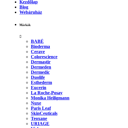
Kezdőlap
Blog
Webáruház
Márkák
BABÉ
Bioderma
Cerave
Colorescience
Dermastir
Dermeden
Dermedic
Duolife
Esthederm
Eucerin
La Roche-Posay
Monika Heiligmann
Nuxe
Paris Leaf
SkinCeuticals
Teoxane
URIAGE