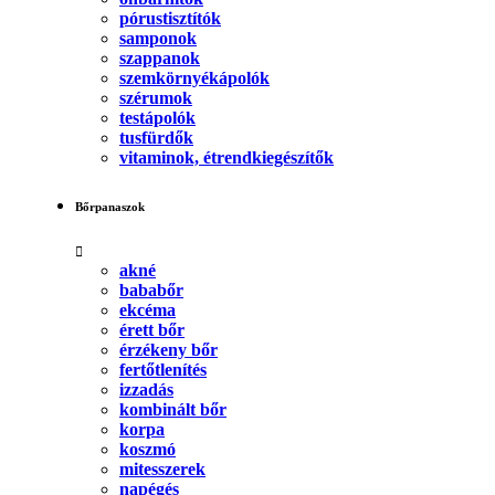
pórustisztítók
samponok
szappanok
szemkörnyékápolók
szérumok
testápolók
tusfürdők
vitaminok, étrendkiegészítők
Bőrpanaszok
akné
bababőr
ekcéma
érett bőr
érzékeny bőr
fertőtlenítés
izzadás
kombinált bőr
korpa
koszmó
mitesszerek
napégés