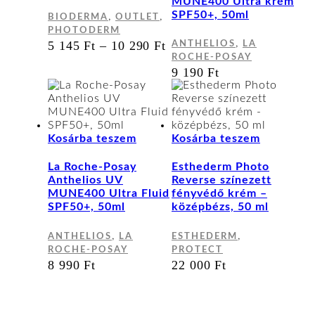
MUNE400 Ultra krém
A
SPF50+, 50ml
,
,
BIODERMA
OUTLET
változatok
PHOTODERM
a
,
ÁRTARTOMÁNY:
5 145
Ft
–
10 290
Ft
ANTHELIOS
LA
termékoldalon
5
ROCHE-POSAY
választhatók
145 FT
9 190
Ft
ki
-
10
290 FT
Kosárba teszem
Kosárba teszem
La Roche-Posay
Esthederm Photo
Anthelios UV
Reverse színezett
MUNE400 Ultra Fluid
fényvédő krém –
SPF50+, 50ml
középbézs, 50 ml
,
,
ANTHELIOS
LA
ESTHEDERM
ROCHE-POSAY
PROTECT
8 990
Ft
22 000
Ft