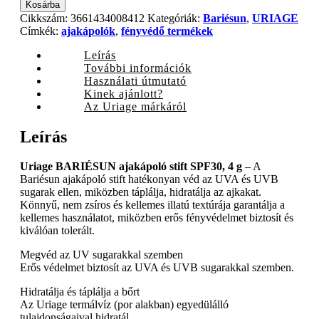
BARIÉSUN
Kosárba
ajakápoló
Cikkszám:
3661434008412
Kategóriák:
Bariésun
,
URIAGE
stift
Címkék:
ajakápolók
,
fényvédő termékek
SPF30,
4
Leírás
g
További információk
quantity
Használati útmutató
Kinek ajánlott?
Az Uriage márkáról
Leírás
Uriage BARIÉSUN ajakápoló stift SPF30, 4 g
– A
Bariésun ajakápoló stift hatékonyan véd az UVA és UVB
sugarak ellen, miközben táplálja, hidratálja az ajkakat.
Könnyű, nem zsíros és kellemes illatú textúrája garantálja a
kellemes használatot, miközben erős fényvédelmet biztosít és
kiválóan tolerált.
Megvéd az UV sugarakkal szemben
Erős védelmet biztosít az UVA és UVB sugarakkal szemben.
Hidratálja és táplálja a bőrt
Az Uriage termálvíz (por alakban) egyedülálló
tulajdonságaival hidratál.