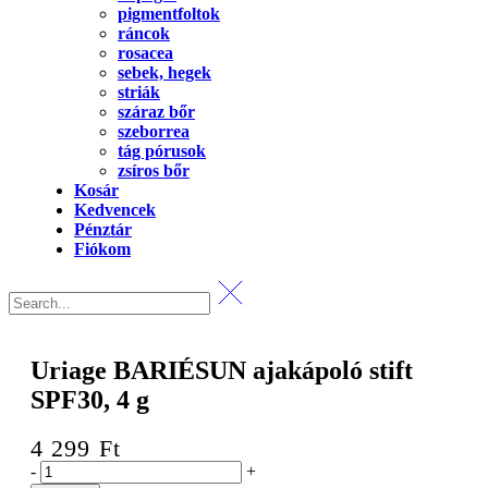
pigmentfoltok
ráncok
rosacea
sebek, hegek
striák
száraz bőr
szeborrea
tág pórusok
zsíros bőr
Kosár
Kedvencek
Pénztár
Fiókom
Uriage BARIÉSUN ajakápoló stift
SPF30, 4 g
4 299
Ft
Uriage
-
+