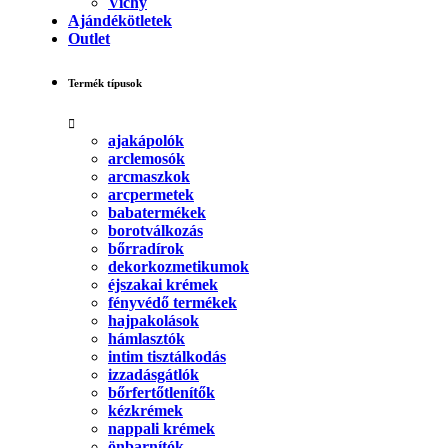
Vichy
Ajándékötletek
Outlet
Termék típusok
ajakápolók
arclemosók
arcmaszkok
arcpermetek
babatermékek
borotválkozás
bőrradírok
dekorkozmetikumok
éjszakai krémek
fényvédő termékek
hajpakolások
hámlasztók
intim tisztálkodás
izzadásgátlók
bőrfertőtlenítők
kézkrémek
nappali krémek
önbarnítók