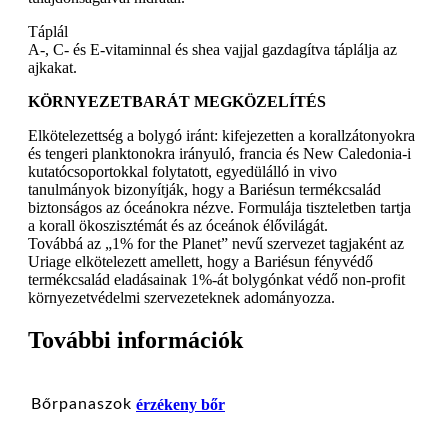
Táplál
A-, C- és E-vitaminnal és shea vajjal gazdagítva táplálja az
ajkakat.
KÖRNYEZETBARÁT MEGKÖZELÍTÉS
Elkötelezettség a bolygó iránt: kifejezetten a korallzátonyokra
és tengeri planktonokra irányuló, francia és New Caledonia-i
kutatócsoportokkal folytatott, egyedülálló in vivo
tanulmányok bizonyítják, hogy a Bariésun termékcsalád
biztonságos az óceánokra nézve. Formulája tiszteletben tartja
a korall ökoszisztémát és az óceánok élővilágát.
Továbbá az „1% for the Planet” nevű szervezet tagjaként az
Uriage elkötelezett amellett, hogy a Bariésun fényvédő
termékcsalád eladásainak 1%-át bolygónkat védő non-profit
környezetvédelmi szervezeteknek adományozza.
További információk
Bőrpanaszok
érzékeny bőr