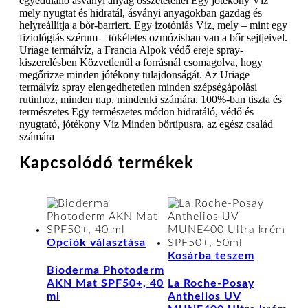
egyedülálló ásványi anyag összetétellel Egy jótékony Víz
mely nyugtat és hidratál, ásványi anyagokban gazdag és
helyreállítja a bőr-barriert. Egy izotóniás Víz, mely – mint egy
fiziológiás szérum – tökéletes ozmózisban van a bőr sejtjeivel.
Uriage termálvíz, a Francia Alpok védő ereje spray-
kiszerelésben Közvetlenül a forrásnál csomagolva, hogy
megőrizze minden jótékony tulajdonságát. Az Uriage
termálvíz spray elengedhetetlen minden szépségápolási
rutinhoz, minden nap, mindenki számára. 100%-ban tiszta és
természetes Egy természetes módon hidratáló, védő és
nyugtató, jótékony Víz Minden bőrtípusra, az egész család
számára
Kapcsolódó termékek
Ennek
Opciók választása
a
Kosárba teszem
terméknek
Bioderma Photoderm
több
AKN Mat SPF50+, 40
La Roche-Posay
variációja
ml
Anthelios UV
van.