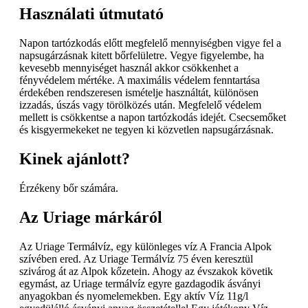
Használati útmutató
Napon tartózkodás előtt megfelelő mennyiségben vigye fel a
napsugárzásnak kitett bőrfelületre. Vegye figyelembe, ha
kevesebb mennyiséget használ akkor csökkenhet a
fényvédelem mértéke. A maximális védelem fenntartása
érdekében rendszeresen ismételje használtát, különösen
izzadás, úszás vagy törölközés után. Megfelelő védelem
mellett is csökkentse a napon tartózkodás idejét. Csecsemőket
és kisgyermekeket ne tegyen ki közvetlen napsugárzásnak.
Kinek ajánlott?
Érzékeny bőr számára.
Az Uriage márkáról
Az Uriage Termálvíz, egy különleges víz A Francia Alpok
szívében ered. Az Uriage Termálvíz 75 éven keresztül
szivárog át az Alpok kőzetein. Ahogy az évszakok követik
egymást, az Uriage termálvíz egyre gazdagodik ásványi
anyagokban és nyomelemekben. Egy aktív Víz 11g/l