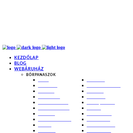
info@kremezz.hu
+36 70 349 7053
H-P: 8-20
+36 70 349 7053
KEZDŐLAP
BLOG
WEBÁRUHÁZ
BŐRPANASZOK
AKNÉ
NAPÉGÉS
BABABŐR
PIGMENTFOLTOK
EKCÉMA
RÁNCOK
ÉRETT BŐR
ROSACEA
ÉRZÉKENY BŐR
SEBEK, HEGEK
FERTŐTLENÍTÉS
STRIÁK
IZZADÁS
SZÁRAZ BŐR
KOMBINÁLT BŐR
SZEBORREA
KORPA
TÁG PÓRUSOK
KOSZMÓ
ZSÍROS BŐR