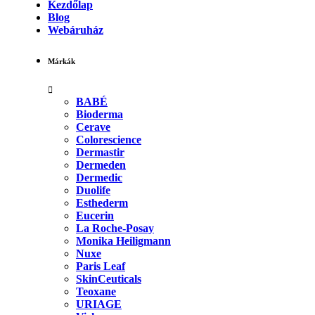
Kezdőlap
Blog
Webáruház
Márkák
BABÉ
Bioderma
Cerave
Colorescience
Dermastir
Dermeden
Dermedic
Duolife
Esthederm
Eucerin
La Roche-Posay
Monika Heiligmann
Nuxe
Paris Leaf
SkinCeuticals
Teoxane
URIAGE