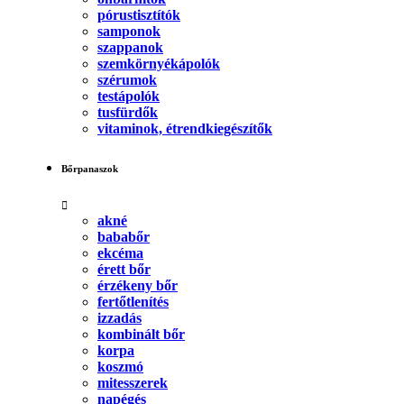
pórustisztítók
samponok
szappanok
szemkörnyékápolók
szérumok
testápolók
tusfürdők
vitaminok, étrendkiegészítők
Bőrpanaszok
akné
bababőr
ekcéma
érett bőr
érzékeny bőr
fertőtlenítés
izzadás
kombinált bőr
korpa
koszmó
mitesszerek
napégés