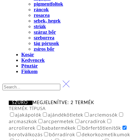
pigmentfoltok
ráncok
rosacea
sebek, hegek
striák
száraz bőr
szeborrea
tág pórusok
zsíros bőr
Kosár
Kedvencek
Pénztár
Fiókom
SZŰRŐ
MEGJELENÍTVE: 2 TERMÉK
TERMÉK TÍPUSA
ajakápolók
ajándékötletek
arclemosók
arcmaszkok
arcpermetek
arcradírok
arcrollerek
babatermékek
bőrfertőtlenítők
borotválkozás
bőrradírok
dekorkozmetikumok