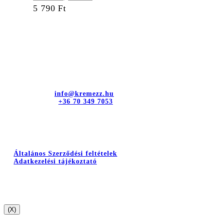
5 790
Ft
Kapcsolat
dr. Sztányi és Társa Kft.
Cím: 4400 Nyíregyháza, Bujtos u. 15.
E-mail cím:
info@kremezz.hu
Telefonszám:
+36 70 349 7053
Hasznos információk
Általános Szerződési feltételek
Adatkezelési tájékoztató
(X)