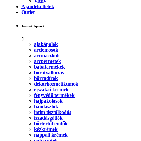
Vichy
Ajándékötletek
Outlet
Termék típusok
ajakápolók
arclemosók
arcmaszkok
arcpermetek
babatermékek
borotválkozás
bőrradírok
dekorkozmetikumok
éjszakai krémek
fényvédő termékek
hajpakolások
hámlasztók
intim tisztálkodás
izzadásgátlók
bőrfertőtlenítők
kézkrémek
nappali krémek
önbarnítók