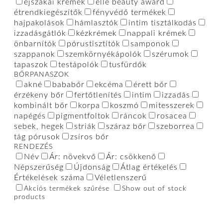
éjszakai krémek
elle beauty award
étrendkiegészítők
fényvédő termékek
hajpakolások
hámlasztók
intim tisztálkodás
izzadásgátlók
kézkrémek
nappali krémek
önbarnítók
pórustisztítók
samponok
szappanok
szemkörnyékápolók
szérumok
tapaszok
testápolók
tusfürdők
BŐRPANASZOK
akné
bababőr
ekcéma
érett bőr
érzékeny bőr
fertőtlenítés
intim
izzadás
kombinált bőr
korpa
koszmó
mitesszerek
napégés
pigmentfoltok
ráncok
rosacea
sebek, hegek
striák
száraz bőr
szeborrea
tág pórusok
zsíros bőr
RENDEZÉS
Név
Ár: növekvő
Ár: csökkenő
Népszerűség
Újdonság
Átlag értékelés
Értékelések száma
Véletlenszerű
Akciós termékek szűrése
Show out of stock
products