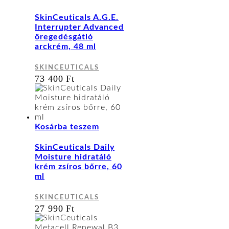
SkinCeuticals A.G.E.
Interrupter Advanced
öregedésgátló
arckrém, 48 ml
SKINCEUTICALS
73 400
Ft
Kosárba teszem
SkinCeuticals Daily
Moisture hidratáló
krém zsíros bőrre, 60
ml
SKINCEUTICALS
27 990
Ft