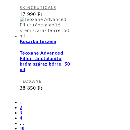
SKINCEUTICALS
17 990
Ft
Kosárba teszem
Teoxane Advanced
Filler ránctalanító
krém száraz bőrre, 50
ml
TEOXANE
38 850
Ft
1
2
3
4
…
10