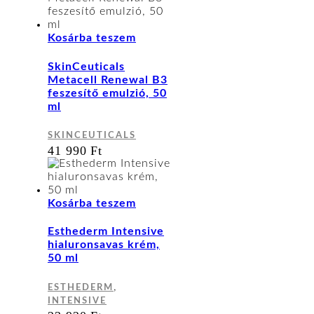
Kosárba teszem
SkinCeuticals
Metacell Renewal B3
feszesítő emulzió, 50
ml
SKINCEUTICALS
41 990
Ft
Kosárba teszem
Esthederm Intensive
hialuronsavas krém,
50 ml
,
ESTHEDERM
INTENSIVE