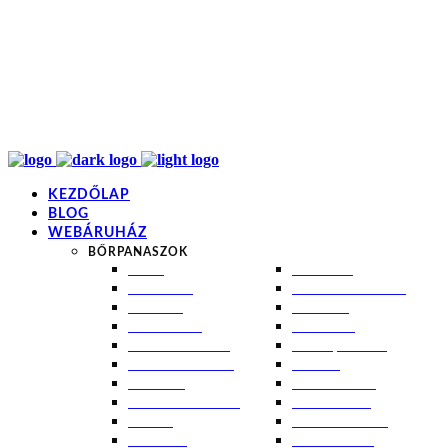
info@kremezz.hu
+36 70 349 7053
H-P: 8-20
+36 70 349 7053
KEZDŐLAP
BLOG
WEBÁRUHÁZ
BŐRPANASZOK
AKNÉ
NAPÉGÉS
BABABŐR
PIGMENTFOLTOK
EKCÉMA
RÁNCOK
ÉRETT BŐR
ROSACEA
ÉRZÉKENY BŐR
SEBEK, HEGEK
FERTŐTLENÍTÉS
STRIÁK
IZZADÁS
SZÁRAZ BŐR
KOMBINÁLT BŐR
SZEBORREA
KORPA
TÁG PÓRUSOK
KOSZMÓ
ZSÍROS BŐR