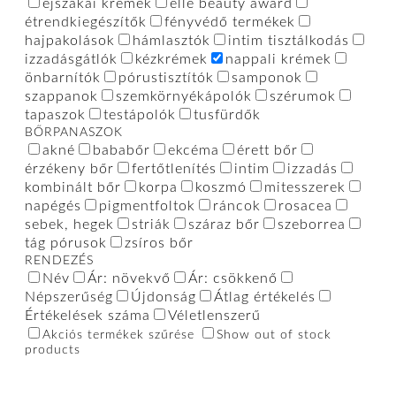
éjszakai krémek
elle beauty award
étrendkiegészítők
fényvédő termékek
hajpakolások
hámlasztók
intim tisztálkodás
izzadásgátlók
kézkrémek
nappali krémek
önbarnítók
pórustisztítók
samponok
szappanok
szemkörnyékápolók
szérumok
tapaszok
testápolók
tusfürdők
BŐRPANASZOK
akné
bababőr
ekcéma
érett bőr
érzékeny bőr
fertőtlenítés
intim
izzadás
kombinált bőr
korpa
koszmó
mitesszerek
napégés
pigmentfoltok
ráncok
rosacea
sebek, hegek
striák
száraz bőr
szeborrea
tág pórusok
zsíros bőr
RENDEZÉS
Név
Ár: növekvő
Ár: csökkenő
Népszerűség
Újdonság
Átlag értékelés
Értékelések száma
Véletlenszerű
Akciós termékek szűrése
Show out of stock
products