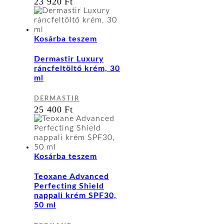
23 920
Ft
Kosárba teszem
Dermastir Luxury
ráncfeltöltő krém, 30
ml
DERMASTIR
25 400
Ft
Kosárba teszem
Teoxane Advanced
Perfecting Shield
nappali krém SPF30,
50 ml