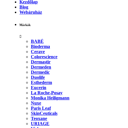
Kezdőlap
Blog
Webáruház
Márkák
BABÉ
Bioderma
Cerave
Colorescience
Dermastir
Dermeden
Dermedic
Duolife
Esthederm
Eucerin
La Roche-Posay
Monika Heiligmann
Nuxe
Paris Leaf
SkinCeuticals
Teoxane
URIAGE