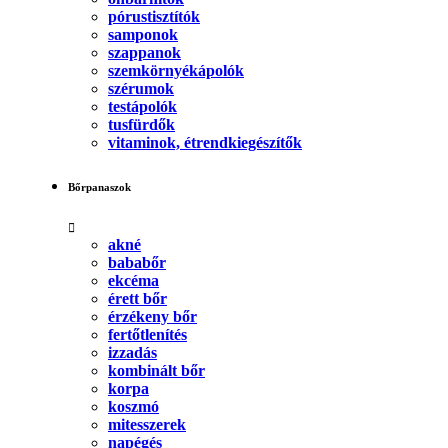
pórustisztítók
samponok
szappanok
szemkörnyékápolók
szérumok
testápolók
tusfürdők
vitaminok, étrendkiegészítők
Bőrpanaszok
akné
bababőr
ekcéma
érett bőr
érzékeny bőr
fertőtlenítés
izzadás
kombinált bőr
korpa
koszmó
mitesszerek
napégés