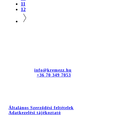
11
12
Kapcsolat
dr. Sztányi és Társa Kft.
Cím: 4400 Nyíregyháza, Bujtos u. 15.
E-mail cím:
info@kremezz.hu
Telefonszám:
+36 70 349 7053
Hasznos információk
Általános Szerződési feltételek
Adatkezelési tájékoztató