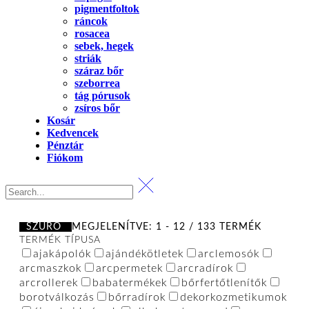
pigmentfoltok
ráncok
rosacea
sebek, hegek
striák
száraz bőr
szeborrea
tág pórusok
zsíros bőr
Kosár
Kedvencek
Pénztár
Fiókom
SZŰRŐ
MEGJELENÍTVE: 1 - 12 / 133 TERMÉK
TERMÉK TÍPUSA
ajakápolók
ajándékötletek
arclemosók
arcmaszkok
arcpermetek
arcradírok
arcrollerek
babatermékek
bőrfertőtlenítők
borotválkozás
bőrradírok
dekorkozmetikumok