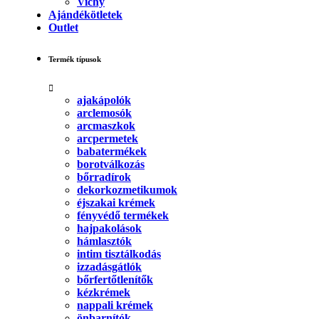
Vichy
Ajándékötletek
Outlet
Termék típusok
ajakápolók
arclemosók
arcmaszkok
arcpermetek
babatermékek
borotválkozás
bőrradírok
dekorkozmetikumok
éjszakai krémek
fényvédő termékek
hajpakolások
hámlasztók
intim tisztálkodás
izzadásgátlók
bőrfertőtlenítők
kézkrémek
nappali krémek
önbarnítók