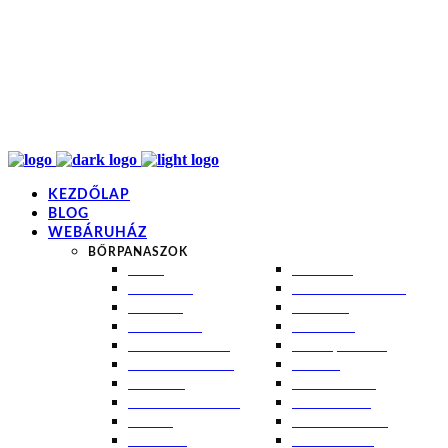
info@kremezz.hu
+36 70 349 7053
H-P: 8-20
+36 70 349 7053
KEZDŐLAP
BLOG
WEBÁRUHÁZ
BŐRPANASZOK
AKNÉ
NAPÉGÉS
BABABŐR
PIGMENTFOLTOK
EKCÉMA
RÁNCOK
ÉRETT BŐR
ROSACEA
ÉRZÉKENY BŐR
SEBEK, HEGEK
FERTŐTLENÍTÉS
STRIÁK
IZZADÁS
SZÁRAZ BŐR
KOMBINÁLT BŐR
SZEBORREA
KORPA
TÁG PÓRUSOK
KOSZMÓ
ZSÍROS BŐR