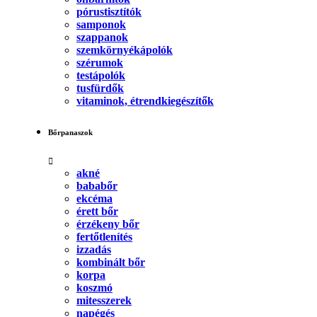
pórustisztítók
samponok
szappanok
szemkörnyékápolók
szérumok
testápolók
tusfürdők
vitaminok, étrendkiegészítők
Bőrpanaszok
akné
bababőr
ekcéma
érett bőr
érzékeny bőr
fertőtlenítés
izzadás
kombinált bőr
korpa
koszmó
mitesszerek
napégés