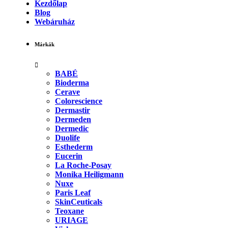
Kezdőlap
Blog
Webáruház
Márkák
BABÉ
Bioderma
Cerave
Colorescience
Dermastir
Dermeden
Dermedic
Duolife
Esthederm
Eucerin
La Roche-Posay
Monika Heiligmann
Nuxe
Paris Leaf
SkinCeuticals
Teoxane
URIAGE