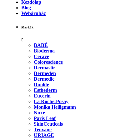
Kezdőlap
Blog
Webáruház
Márkák
BABÉ
Bioderma
Cerave
Colorescience
Dermastir
Dermeden
Dermedic
Duolife
Esthederm
Eucerin
La Roche-Posay
Monika Heiligmann
Nuxe
Paris Leaf
SkinCeuticals
Teoxane
URIAGE