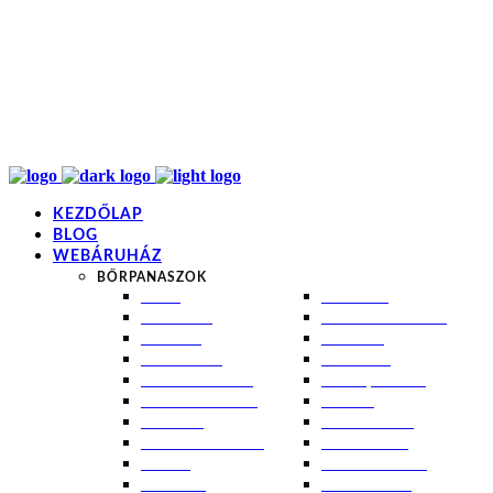
info@kremezz.hu
+36 70 349 7053
H-P: 8-20
+36 70 349 7053
KEZDŐLAP
BLOG
WEBÁRUHÁZ
BŐRPANASZOK
AKNÉ
NAPÉGÉS
BABABŐR
PIGMENTFOLTOK
EKCÉMA
RÁNCOK
ÉRETT BŐR
ROSACEA
ÉRZÉKENY BŐR
SEBEK, HEGEK
FERTŐTLENÍTÉS
STRIÁK
IZZADÁS
SZÁRAZ BŐR
KOMBINÁLT BŐR
SZEBORREA
KORPA
TÁG PÓRUSOK
KOSZMÓ
ZSÍROS BŐR