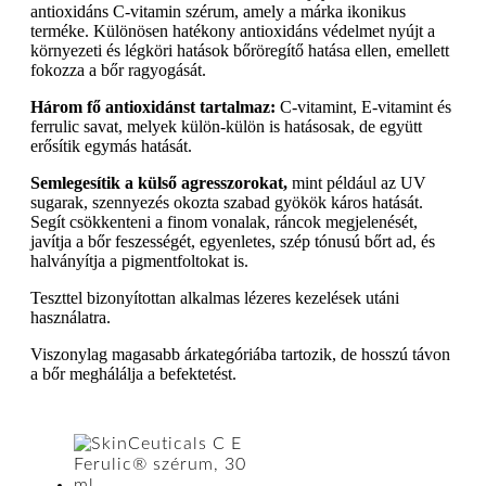
antioxidáns C-vitamin szérum, amely a márka ikonikus
terméke. Különösen hatékony antioxidáns védelmet nyújt a
környezeti és légköri hatások bőröregítő hatása ellen, emellett
fokozza a bőr ragyogását.
Három fő antioxidánst tartalmaz:
C-vitamint, E-vitamint és
ferrulic savat, melyek külön-külön is hatásosak, de együtt
erősítik egymás hatását.
Semlegesítik a külső agresszorokat,
mint például az UV
sugarak, szennyezés okozta szabad gyökök káros hatását.
Segít csökkenteni a finom vonalak, ráncok megjelenését,
javítja a bőr feszességét, egyenletes, szép tónusú bőrt ad, és
halványítja a pigmentfoltokat is.
Teszttel bizonyítottan alkalmas lézeres kezelések utáni
használatra.
Viszonylag magasabb árkategóriába tartozik, de hosszú távon
a bőr meghálálja a befektetést.