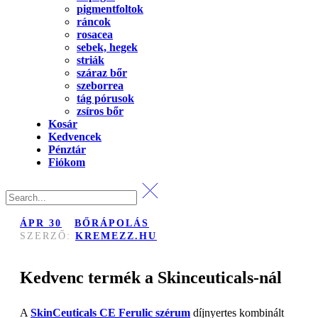
pigmentfoltok
ráncok
rosacea
sebek, hegek
striák
száraz bőr
szeborrea
tág pórusok
zsíros bőr
Kosár
Kedvencek
Pénztár
Fiókom
ÁPR
30
BŐRÁPOLÁS
SZERZŐ:
KREMEZZ.HU
Kedvenc termék a Skinceuticals-nál
A
SkinCeuticals CE Ferulic szérum
díjnyertes kombinált