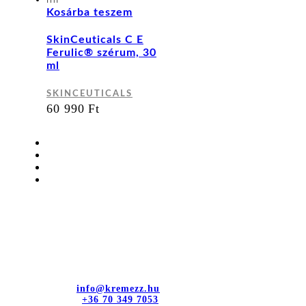
Kosárba teszem
SkinCeuticals C E
Ferulic® szérum, 30
ml
SKINCEUTICALS
60 990
Ft
Kapcsolat
dr. Sztányi és Társa Kft.
Cím: 4400 Nyíregyháza, Bujtos u. 15.
E-mail cím:
info@kremezz.hu
Telefonszám:
+36 70 349 7053