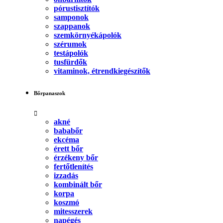
pórustisztítók
samponok
szappanok
szemkörnyékápolók
szérumok
testápolók
tusfürdők
vitaminok, étrendkiegészítők
Bőrpanaszok
akné
bababőr
ekcéma
érett bőr
érzékeny bőr
fertőtlenítés
izzadás
kombinált bőr
korpa
koszmó
mitesszerek
napégés