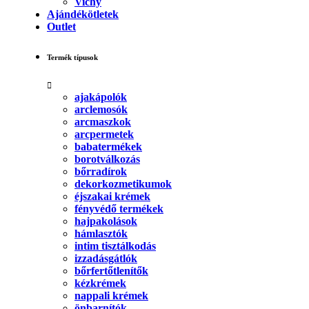
Vichy
Ajándékötletek
Outlet
Termék típusok
ajakápolók
arclemosók
arcmaszkok
arcpermetek
babatermékek
borotválkozás
bőrradírok
dekorkozmetikumok
éjszakai krémek
fényvédő termékek
hajpakolások
hámlasztók
intim tisztálkodás
izzadásgátlók
bőrfertőtlenítők
kézkrémek
nappali krémek
önbarnítók