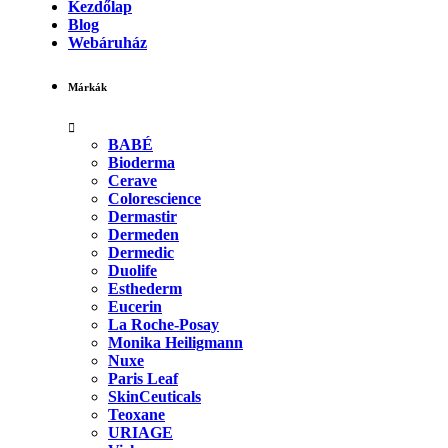
Kezdőlap
Blog
Webáruház
Márkák
BABÉ
Bioderma
Cerave
Colorescience
Dermastir
Dermeden
Dermedic
Duolife
Esthederm
Eucerin
La Roche-Posay
Monika Heiligmann
Nuxe
Paris Leaf
SkinCeuticals
Teoxane
URIAGE