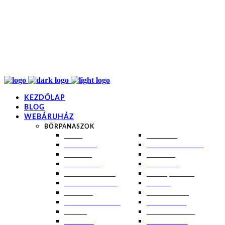
info@kremezz.hu
+36 70 349 7053
H-P: 8-20
+36 70 349 7053
KEZDŐLAP
BLOG
WEBÁRUHÁZ
BŐRPANASZOK
AKNÉ
NAPÉGÉS
BABABŐR
PIGMENTFOLTOK
EKCÉMA
RÁNCOK
ÉRETT BŐR
ROSACEA
ÉRZÉKENY BŐR
SEBEK, HEGEK
FERTŐTLENÍTÉS
STRIÁK
IZZADÁS
SZÁRAZ BŐR
KOMBINÁLT BŐR
SZEBORREA
KORPA
TÁG PÓRUSOK
KOSZMÓ
ZSÍROS BŐR