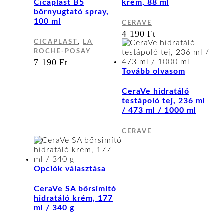
több
variáci
Cicaplast B5
krém, 88 ml
variációja
van.
bőrnyugtató spray,
van.
A
100 ml
CERAVE
A
változa
4 190
Ft
változatok
a
,
CICAPLAST
LA
a
terméko
ROCHE-POSAY
termékoldalon
választ
7 190
Ft
választhatók
ki
Tovább olvasom
ki
CeraVe hidratáló
testápoló tej, 236 ml
/ 473 ml / 1000 ml
CERAVE
Ennek
Opciók választása
a
terméknek
CeraVe SA bőrsimító
több
hidratáló krém, 177
variációja
ml / 340 g
van.