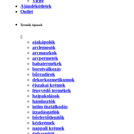
Vichy
Ajándékötletek
Outlet
Termék típusok
ajakápolók
arclemosók
arcmaszkok
arcpermetek
babatermékek
borotválkozás
bőrradírok
dekorkozmetikumok
éjszakai krémek
fényvédő termékek
hajpakolások
hámlasztók
intim tisztálkodás
izzadásgátlók
bőrfertőtlenítők
kézkrémek
nappali krémek
önbarnítók