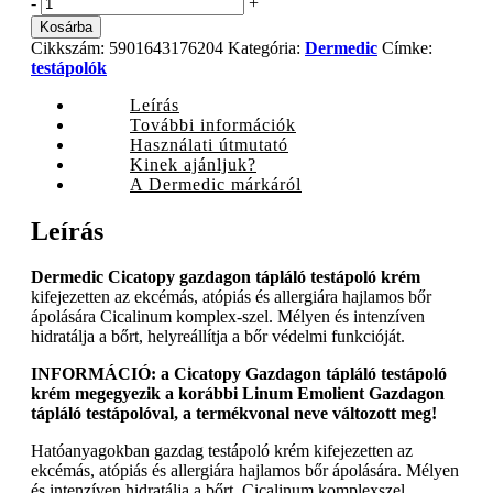
Dermedic
-
+
Cicatopy
Kosárba
gazdagon
Cikkszám:
5901643176204
Kategória:
Dermedic
Címke:
tápláló
testápolók
testápoló
krém,
Leírás
225
További információk
ml
Használati útmutató
quantity
Kinek ajánljuk?
A Dermedic márkáról
Leírás
Dermedic Cicatopy gazdagon tápláló testápoló krém
kifejezetten az ekcémás, atópiás és allergiára hajlamos bőr
ápolására Cicalinum komplex-szel. Mélyen és intenzíven
hidratálja a bőrt, helyreállítja a bőr védelmi funkcióját.
INFORMÁCIÓ: a Cicatopy Gazdagon tápláló testápoló
krém megegyezik a korábbi Linum Emolient Gazdagon
tápláló testápolóval, a termékvonal neve változott meg!
Hatóanyagokban gazdag testápoló krém kifejezetten az
ekcémás, atópiás és allergiára hajlamos bőr ápolására. Mélyen
és intenzíven hidratálja a bőrt. Cicalinum komplexszel.