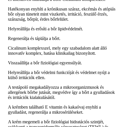
Hatékonyan enyhíti a krónikusan száraz, ekcémás és atópiás
bőr olyan tüneteit mint viszketés, irritáció, feszülő érzés,
szárazság, bőrpír, érdes bőrfelület.
Helyreállítja és erősíti a bőr lipidvédelmét.
Regenerálja és táplálja a bőrt.
Cicalinum komplexszel, mely egy szabadalom alatt álló
innovatív komplex, hatása klinikailag bizonyított.
Visszaállítja a bőr fiziológiai egyensúlyát.
Helyreállítja a bőr védelmi funkcióját és védelmet nyújt a
külső irritációk ellen.
A testápoló megakadályozza a mikroorganizmusok és
allergének bőrbe jutását, megvédve így a bőrt a gyulladások
és irritációk kialakulásától.
A krémben található E vitamin és kakaóvaj enyhíti a
gyulladást, regenerálja a mikrosérüléseket.
A krém megemeli a bőr fiziológiai hidratációs szintjét,
csökkenti a transzepidermális vízveszteséget (TEWL) és