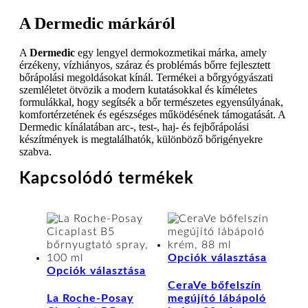
A Dermedic márkáról
A
Dermedic
egy lengyel dermokozmetikai márka, amely
érzékeny, vízhiányos, száraz és problémás bőrre fejlesztett
bőrápolási megoldásokat kínál. Termékei a bőrgyógyászati
szemléletet ötvözik a modern kutatásokkal és kíméletes
formulákkal, hogy segítsék a bőr természetes egyensúlyának,
komfortérzetének és egészséges működésének támogatását. A
Dermedic kínálatában arc-, test-, haj- és fejbőrápolási
készítmények is megtalálhatók, különböző bőrigényekre
szabva.
Kapcsolódó termékek
Ennek
Opciók választása
Ennek
a
Opciók választása
a
termék
CeraVe bőfelszín
terméknek
több
La Roche-Posay
megújító lábápoló