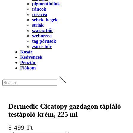
pigmentfoltok
ráncok
rosacea
sebek, hegek
striák
száraz bőr
szeborrea
tág pórusok
zsíros bőr
Kosár
Kedvencek
Pénztár
Fiókom
Dermedic Cicatopy gazdagon tápláló
testápoló krém, 225 ml
5 499
Ft