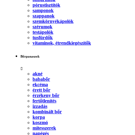
pórustisztítók
samponok
szappanok
szemkörnyékápolók
szérumok
testápolók
tusfürdők
vitaminok, étrendkiegészítők
Bőrpanaszok
akné
bababőr
ekcéma
érett bőr
érzékeny bőr
fertőtlenítés
izzadás
kombinált bőr
korpa
koszmó
mitesszerek
napégés