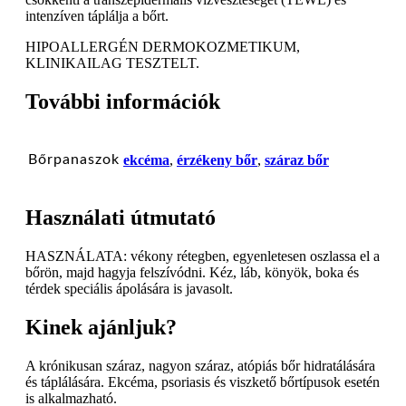
intenzíven táplálja a bőrt.
HIPOALLERGÉN DERMOKOZMETIKUM,
KLINIKAILAG TESZTELT.
További információk
Bőrpanaszok
ekcéma
,
érzékeny bőr
,
száraz bőr
Használati útmutató
HASZNÁLATA: vékony rétegben, egyenletesen oszlassa el a
bőrön, majd hagyja felszívódni. Kéz, láb, könyök, boka és
térdek speciális ápolására is javasolt.
Kinek ajánljuk?
A krónikusan száraz, nagyon száraz, atópiás bőr hidratálására
és táplálására. Ekcéma, psoriasis és viszkető bőrtípusok esetén
is alkalmazható.