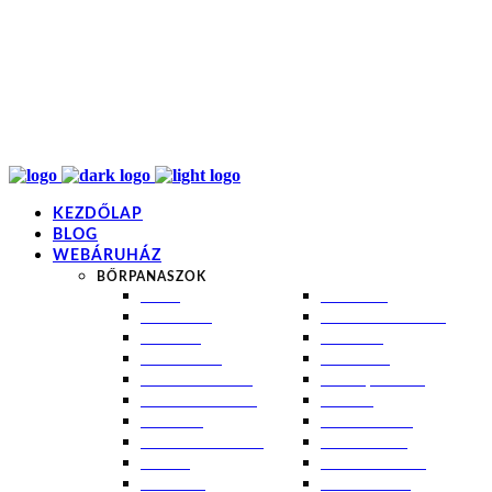
info@kremezz.hu
+36 70 349 7053
H-P: 8-20
+36 70 349 7053
KEZDŐLAP
BLOG
WEBÁRUHÁZ
BŐRPANASZOK
AKNÉ
NAPÉGÉS
BABABŐR
PIGMENTFOLTOK
EKCÉMA
RÁNCOK
ÉRETT BŐR
ROSACEA
ÉRZÉKENY BŐR
SEBEK, HEGEK
FERTŐTLENÍTÉS
STRIÁK
IZZADÁS
SZÁRAZ BŐR
KOMBINÁLT BŐR
SZEBORREA
KORPA
TÁG PÓRUSOK
KOSZMÓ
ZSÍROS BŐR