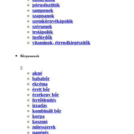
pórustisztítók
samponok
szappanok
szemkörnyékápolók
szérumok
testápolók
tusfürdők
vitaminok, étrendkiegészítők
Bőrpanaszok
akné
bababőr
ekcéma
érett bőr
érzékeny bőr
fertőtlenítés
izzadás
kombinált bőr
korpa
koszmó
mitesszerek
napégés