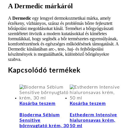
A Dermedic márkáról
A
Dermedic
egy lengyel dermokozmetikai márka, amely
érzékeny, vízhiányos, száraz és problémás bőrre fejlesztett
bőrápolási megoldásokat kínál. Termékei a bőrgyógyászati
szemléletet ötvözik a modern kutatásokkal és kíméletes
formulákkal, hogy segítsék a bőr természetes egyensúlyának,
komfortérzetének és egészséges működésének támogatását. A
Dermedic kínálatában arc-, test-, haj- és fejbőrápolási
készítmények is megtalálhatók, különböző bőrigényekre
szabva.
Kapcsolódó termékek
Kosárba teszem
Kosárba teszem
Bioderma Sébium
Esthederm Intensive
Sensitive
hialuronsavas krém,
bőrnyugtató krém, 30
50 ml