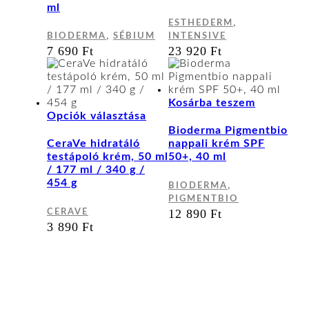
ml
,
ESTHEDERM
,
BIODERMA
SÉBIUM
INTENSIVE
7 690
Ft
23 920
Ft
Kosárba teszem
Ennek
Opciók választása
a
Bioderma Pigmentbio
terméknek
CeraVe hidratáló
nappali krém SPF
több
testápoló krém, 50 ml
50+, 40 ml
variációja
/ 177 ml / 340 g /
van.
454 g
,
BIODERMA
A
PIGMENTBIO
változatok
12 890
Ft
CERAVE
a
3 890
Ft
termékoldalon
választhatók
ki
Kapcsolat