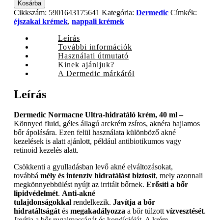
Normacne
Kosárba
Ultra-
Cikkszám:
5901643175641
Kategória:
Dermedic
Címkék:
hidratáló
éjszakai krémek
,
nappali krémek
krém,
40
Leírás
ml
További információk
quantity
Használati útmutató
Kinek ajánljuk?
A Dermedic márkáról
Leírás
Dermedic Normacne Ultra-hidratáló krém, 40 ml –
Könnyed fluid, géles állagú arckrém zsíros, aknéra hajlamos
bőr ápolására. Ezen felül használata különböző akné
kezelések is alatt ajánlott, például antibiotikumos vagy
retinoid kezelés alatt.
Csökkenti a gyulladásban levő akné elváltozásokat,
továbbá
mély és intenzív hidratálást biztosít
, mely azonnali
megkönnyebbülést nyújt az irritált bőrnek.
Erősíti a bőr
lipidvédelmét
.
Anti-akné
tulajdonságokkal
rendelkezik.
Javítja a bőr
hidratáltságát
és
megakadályozza
a bőr túlzott
vízvesztését
.
Javítja a bőr rugalmasságát és kondícióját. A krém