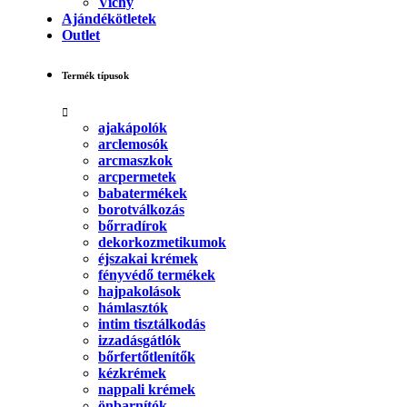
Vichy
Ajándékötletek
Outlet
Termék típusok
ajakápolók
arclemosók
arcmaszkok
arcpermetek
babatermékek
borotválkozás
bőrradírok
dekorkozmetikumok
éjszakai krémek
fényvédő termékek
hajpakolások
hámlasztók
intim tisztálkodás
izzadásgátlók
bőrfertőtlenítők
kézkrémek
nappali krémek
önbarnítók