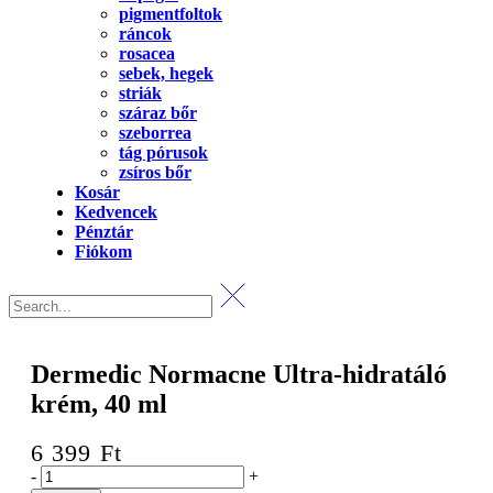
pigmentfoltok
ráncok
rosacea
sebek, hegek
striák
száraz bőr
szeborrea
tág pórusok
zsíros bőr
Kosár
Kedvencek
Pénztár
Fiókom
Dermedic Normacne Ultra-hidratáló
krém, 40 ml
6 399
Ft
Dermedic
-
+