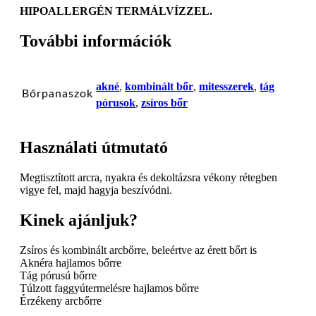
HIPOALLERGÉN TERMÁLVÍZZEL.
További információk
akné
,
kombinált bőr
,
mitesszerek
,
tág
Bőrpanaszok
pórusok
,
zsíros bőr
Használati útmutató
Megtisztított arcra, nyakra és dekoltázsra vékony rétegben
vigye fel, majd hagyja beszívódni.
Kinek ajánljuk?
Zsíros és kombinált arcbőrre, beleértve az érett bőrt is
Aknéra hajlamos bőrre
Tág pórusú bőrre
Túlzott faggyútermelésre hajlamos bőrre
Érzékeny arcbőrre