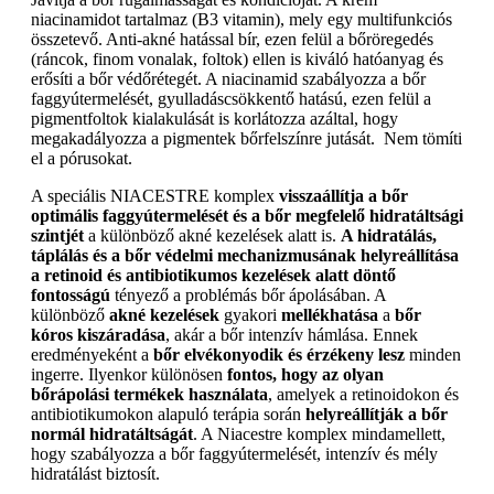
niacinamidot tartalmaz (B3 vitamin), mely egy multifunkciós
összetevő. Anti-akné hatással bír, ezen felül a bőröregedés
(ráncok, finom vonalak, foltok) ellen is kiváló hatóanyag és
erősíti a bőr védőrétegét. A niacinamid szabályozza a bőr
faggyútermelését, gyulladáscsökkentő hatású, ezen felül a
pigmentfoltok kialakulását is korlátozza azáltal, hogy
megakadályozza a pigmentek bőrfelszínre jutását. Nem tömíti
el a pórusokat.
A speciális NIACESTRE komplex
visszaállítja a bőr
optimális faggyútermelését és a bőr megfelelő hidratáltsági
szintjét
a különböző akné kezelések alatt is.
A hidratálás,
táplálás és a bőr védelmi mechanizmusának helyreállítása
a retinoid és antibiotikumos kezelések alatt döntő
fontosságú
tényező a problémás bőr ápolásában. A
különböző
akné kezelések
gyakori
mellékhatása
a
bőr
kóros kiszáradása
, akár a bőr intenzív hámlása. Ennek
eredményeként a
bőr elvékonyodik és érzékeny lesz
minden
ingerre. Ilyenkor különösen
fontos, hogy az olyan
bőrápolási termékek használata
, amelyek a retinoidokon és
antibiotikumokon alapuló terápia során
helyreállítják a bőr
normál hidratáltságát
. A Niacestre komplex mindamellett,
hogy szabályozza a bőr faggyútermelését, intenzív és mély
hidratálást biztosít.