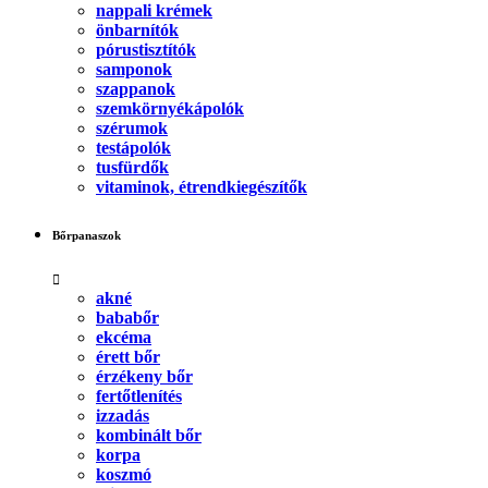
nappali krémek
önbarnítók
pórustisztítók
samponok
szappanok
szemkörnyékápolók
szérumok
testápolók
tusfürdők
vitaminok, étrendkiegészítők
Bőrpanaszok
akné
bababőr
ekcéma
érett bőr
érzékeny bőr
fertőtlenítés
izzadás
kombinált bőr
korpa
koszmó