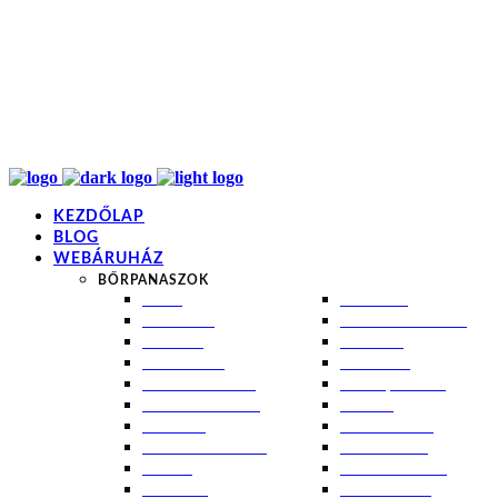
info@kremezz.hu
+36 70 349 7053
H-P: 8-20
+36 70 349 7053
KEZDŐLAP
BLOG
WEBÁRUHÁZ
BŐRPANASZOK
AKNÉ
NAPÉGÉS
BABABŐR
PIGMENTFOLTOK
EKCÉMA
RÁNCOK
ÉRETT BŐR
ROSACEA
ÉRZÉKENY BŐR
SEBEK, HEGEK
FERTŐTLENÍTÉS
STRIÁK
IZZADÁS
SZÁRAZ BŐR
KOMBINÁLT BŐR
SZEBORREA
KORPA
TÁG PÓRUSOK
KOSZMÓ
ZSÍROS BŐR