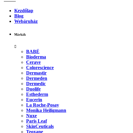
Kezdőlap
Blog
Webáruház
Márkák
BABÉ
Bioderma
Cerave
Colorescience
Dermastir
Dermeden
Dermedic
Duolife
Esthederm
Eucerin
La Roche-Posay
Monika Heiligmann
Nuxe
Paris Leaf
SkinCeuticals
Teoxane