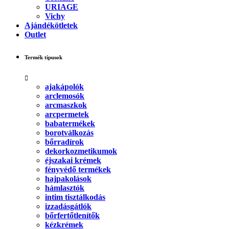
URIAGE
Vichy
Ajándékötletek
Outlet
Termék típusok
ajakápolók
arclemosók
arcmaszkok
arcpermetek
babatermékek
borotválkozás
bőrradírok
dekorkozmetikumok
éjszakai krémek
fényvédő termékek
hajpakolások
hámlasztók
intim tisztálkodás
izzadásgátlók
bőrfertőtlenítők
kézkrémek