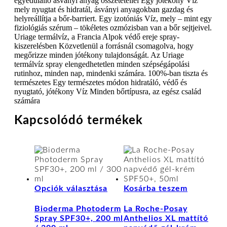
egyedülálló ásványi anyag összetétellel Egy jótékony Víz
mely nyugtat és hidratál, ásványi anyagokban gazdag és
helyreállítja a bőr-barriert. Egy izotóniás Víz, mely – mint egy
fiziológiás szérum – tökéletes ozmózisban van a bőr sejtjeivel.
Uriage termálvíz, a Francia Alpok védő ereje spray-
kiszerelésben Közvetlenül a forrásnál csomagolva, hogy
megőrizze minden jótékony tulajdonságát. Az Uriage
termálvíz spray elengedhetetlen minden szépségápolási
rutinhoz, minden nap, mindenki számára. 100%-ban tiszta és
természetes Egy természetes módon hidratáló, védő és
nyugtató, jótékony Víz Minden bőrtípusra, az egész család
számára
Kapcsolódó termékek
Ennek
Opciók választása
Kosárba teszem
a
terméknek
Bioderma Photoderm
La Roche-Posay
több
Spray SPF30+, 200 ml
Anthelios XL mattító
variációja