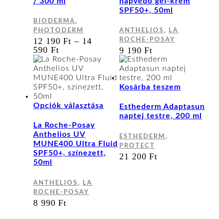
/ 300 ml
napvédő gél-krém
van.
SPF50+, 50ml
A
,
BIODERMA
változatok
,
PHOTODERM
ANTHELIOS
LA
a
12 190
Ft
–
14
ROCHE-POSAY
termékoldalon
ÁRTARTOMÁNY:
590
Ft
9 190
Ft
választhatók
12
ki
190 FT
-
14
Kosárba teszem
590 FT
Ennek
Opciók választása
Esthederm Adaptasun
a
naptej testre, 200 ml
terméknek
La Roche-Posay
több
Anthelios UV
,
ESTHEDERM
variációja
MUNE400 Ultra Fluid
PROTECT
van.
SPF50+, színezett,
21 200
Ft
A
50ml
változatok
a
,
ANTHELIOS
LA
termékoldalon
ROCHE-POSAY
választhatók
8 990
Ft
ki