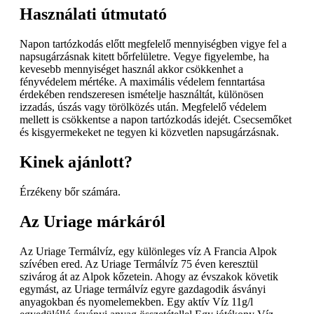
Használati útmutató
Napon tartózkodás előtt megfelelő mennyiségben vigye fel a
napsugárzásnak kitett bőrfelületre. Vegye figyelembe, ha
kevesebb mennyiséget használ akkor csökkenhet a
fényvédelem mértéke. A maximális védelem fenntartása
érdekében rendszeresen ismételje használtát, különösen
izzadás, úszás vagy törölközés után. Megfelelő védelem
mellett is csökkentse a napon tartózkodás idejét. Csecsemőket
és kisgyermekeket ne tegyen ki közvetlen napsugárzásnak.
Kinek ajánlott?
Érzékeny bőr számára.
Az Uriage márkáról
Az Uriage Termálvíz, egy különleges víz A Francia Alpok
szívében ered. Az Uriage Termálvíz 75 éven keresztül
szivárog át az Alpok kőzetein. Ahogy az évszakok követik
egymást, az Uriage termálvíz egyre gazdagodik ásványi
anyagokban és nyomelemekben. Egy aktív Víz 11g/l