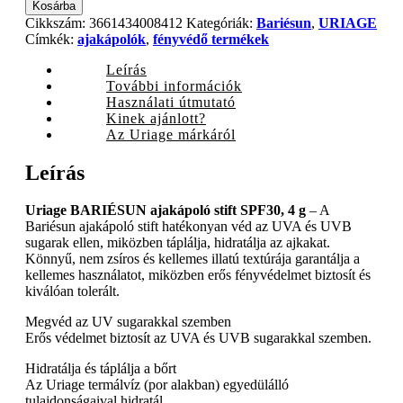
BARIÉSUN
Kosárba
ajakápoló
Cikkszám:
3661434008412
Kategóriák:
Bariésun
,
URIAGE
stift
Címkék:
ajakápolók
,
fényvédő termékek
SPF30,
4
Leírás
g
További információk
quantity
Használati útmutató
Kinek ajánlott?
Az Uriage márkáról
Leírás
Uriage BARIÉSUN ajakápoló stift SPF30, 4 g
– A
Bariésun ajakápoló stift hatékonyan véd az UVA és UVB
sugarak ellen, miközben táplálja, hidratálja az ajkakat.
Könnyű, nem zsíros és kellemes illatú textúrája garantálja a
kellemes használatot, miközben erős fényvédelmet biztosít és
kiválóan tolerált.
Megvéd az UV sugarakkal szemben
Erős védelmet biztosít az UVA és UVB sugarakkal szemben.
Hidratálja és táplálja a bőrt
Az Uriage termálvíz (por alakban) egyedülálló
tulajdonságaival hidratál.