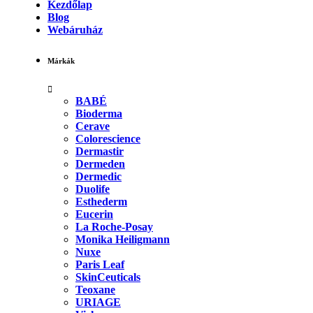
Kezdőlap
Blog
Webáruház
Márkák
BABÉ
Bioderma
Cerave
Colorescience
Dermastir
Dermeden
Dermedic
Duolife
Esthederm
Eucerin
La Roche-Posay
Monika Heiligmann
Nuxe
Paris Leaf
SkinCeuticals
Teoxane
URIAGE