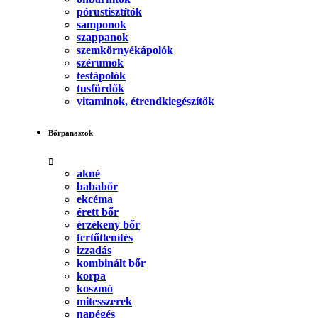
pórustisztítók
samponok
szappanok
szemkörnyékápolók
szérumok
testápolók
tusfürdők
vitaminok, étrendkiegészítők
Bőrpanaszok
akné
bababőr
ekcéma
érett bőr
érzékeny bőr
fertőtlenítés
izzadás
kombinált bőr
korpa
koszmó
mitesszerek
napégés