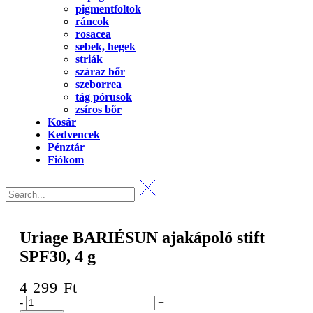
pigmentfoltok
ráncok
rosacea
sebek, hegek
striák
száraz bőr
szeborrea
tág pórusok
zsíros bőr
Kosár
Kedvencek
Pénztár
Fiókom
Uriage BARIÉSUN ajakápoló stift
SPF30, 4 g
4 299
Ft
Uriage
-
+