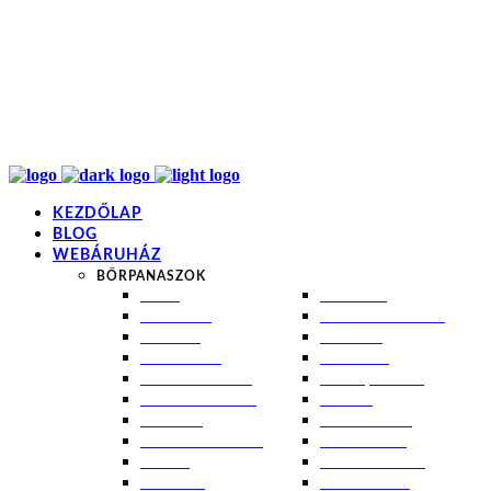
info@kremezz.hu
+36 70 349 7053
H-P: 8-20
+36 70 349 7053
KEZDŐLAP
BLOG
WEBÁRUHÁZ
BŐRPANASZOK
AKNÉ
NAPÉGÉS
BABABŐR
PIGMENTFOLTOK
EKCÉMA
RÁNCOK
ÉRETT BŐR
ROSACEA
ÉRZÉKENY BŐR
SEBEK, HEGEK
FERTŐTLENÍTÉS
STRIÁK
IZZADÁS
SZÁRAZ BŐR
KOMBINÁLT BŐR
SZEBORREA
KORPA
TÁG PÓRUSOK
KOSZMÓ
ZSÍROS BŐR