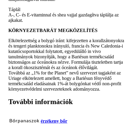
Táplál
A-, C- és E-vitaminnal és shea vajjal gazdagítva táplálja az
ajkakat.
KÖRNYEZETBARÁT MEGKÖZELÍTÉS
Elkötelezettség a bolygó iránt: kifejezetten a korallzátonyokra
és tengeri planktonokra irányuló, francia és New Caledonia-i
kutatócsoportokkal folytatott, egyedülálló in vivo
tanulmányok bizonyítják, hogy a Bariésun termékcsalád
biztonságos az óceánokra nézve. Formulája tiszteletben tartja
a korall ökoszisztémát és az óceánok élővilágát.
Továbbá az „1% for the Planet” nevű szervezet tagjaként az
Uriage elkötelezett amellett, hogy a Bariésun fényvédő
termékcsalád eladásainak 1%-át bolygónkat védő non-profit
környezetvédelmi szervezeteknek adományozza.
További információk
Bőrpanaszok
érzékeny bőr