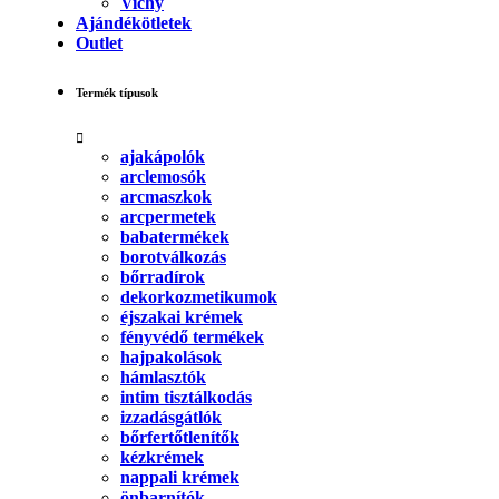
Vichy
Ajándékötletek
Outlet
Termék típusok
ajakápolók
arclemosók
arcmaszkok
arcpermetek
babatermékek
borotválkozás
bőrradírok
dekorkozmetikumok
éjszakai krémek
fényvédő termékek
hajpakolások
hámlasztók
intim tisztálkodás
izzadásgátlók
bőrfertőtlenítők
kézkrémek
nappali krémek
önbarnítók