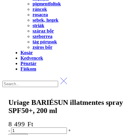
pigmentfoltok
ráncok
rosacea
sebek, hegek
striák
száraz bőr
szeborrea
tág pórusok
zsíros bőr
Kosár
Kedvencek
Pénztár
Fiókom
Uriage BARIÉSUN illatmentes spray
SPF50+, 200 ml
8 499
Ft
Uriage
-
+