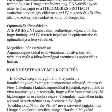
technológia az Uriage termálvizet, egy DNS-védő egyedi
aktív hatóanyagot és a [TELOMERES PROTECT]
szabadmat ötvözi, így előzi meg az UV sugarak és kék fény
által okozott sejtkárosodást és korai bőröregedést.
Optimalizált fényvédelem
A [BARIÉSUN] szabadalom védőréteget képez a bőrön,
hogy limitálja az UV filterek bejutását az epidermiszbe és
optimalizálja a fényvédelmet.
Megelőzi a bőr kiszáradását
Aquaspongine-okkal és E-vitaminnal dúsítva intenzív
védelmet nyújt a bőrszárazsággal szemben és antioxidáns
hatású.
KÖRNYEZETBARÁT MEGKÖZELÍTÉS
– Elkötelezettség a bolygó iránt: kifejezetten a
korallzátonyokra és tengeri planktonokra irányuló, francia és
New Caledonia-i kutatócsoportokkal folytatott, egyedülálló in
vivo tanulmányok bizonyítják, hogy a Bariésun termékcsalád
biztonságos az óceánokra nézve. Formulája tiszteletben tartja
a korall ökoszisztémát és az óceánok élővilágát.
Továbbá az „1% for the Planet” nevű szervezet tagjaként az
Uriage elkötelezett amellett, hogy a Bariésun fényvédő