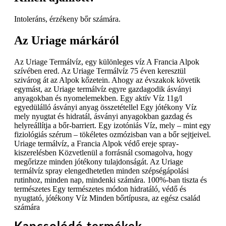
Intoleráns, érzékeny bőr számára.
Az Uriage márkáról
Az Uriage Termálvíz, egy különleges víz A Francia Alpok
szívében ered. Az Uriage Termálvíz 75 éven keresztül
szivárog át az Alpok kőzetein. Ahogy az évszakok követik
egymást, az Uriage termálvíz egyre gazdagodik ásványi
anyagokban és nyomelemekben. Egy aktív Víz 11g/l
egyedülálló ásványi anyag összetétellel Egy jótékony Víz
mely nyugtat és hidratál, ásványi anyagokban gazdag és
helyreállítja a bőr-barriert. Egy izotóniás Víz, mely – mint egy
fiziológiás szérum – tökéletes ozmózisban van a bőr sejtjeivel.
Uriage termálvíz, a Francia Alpok védő ereje spray-
kiszerelésben Közvetlenül a forrásnál csomagolva, hogy
megőrizze minden jótékony tulajdonságát. Az Uriage
termálvíz spray elengedhetetlen minden szépségápolási
rutinhoz, minden nap, mindenki számára. 100%-ban tiszta és
természetes Egy természetes módon hidratáló, védő és
nyugtató, jótékony Víz Minden bőrtípusra, az egész család
számára