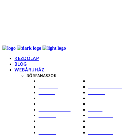
info@kremezz.hu
+36 70 349 7053
H-P: 8-20
+36 70 349 7053
KEZDŐLAP
BLOG
WEBÁRUHÁZ
BŐRPANASZOK
AKNÉ
NAPÉGÉS
BABABŐR
PIGMENTFOLTOK
EKCÉMA
RÁNCOK
ÉRETT BŐR
ROSACEA
ÉRZÉKENY BŐR
SEBEK, HEGEK
FERTŐTLENÍTÉS
STRIÁK
IZZADÁS
SZÁRAZ BŐR
KOMBINÁLT BŐR
SZEBORREA
KORPA
TÁG PÓRUSOK
KOSZMÓ
ZSÍROS BŐR