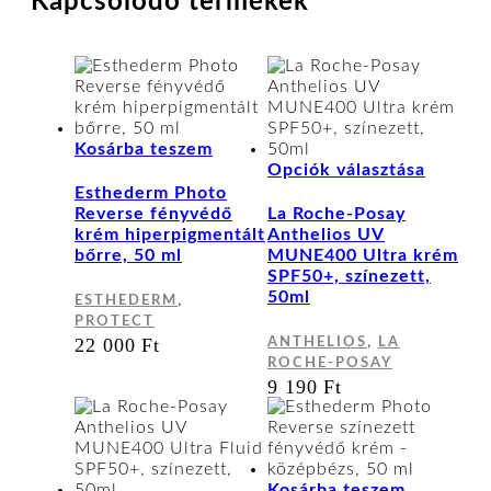
Kapcsolódó termékek
Kosárba teszem
Ennek
Opciók választása
a
Esthederm Photo
termék
Reverse fényvédő
La Roche-Posay
több
krém hiperpigmentált
Anthelios UV
variáci
bőrre, 50 ml
MUNE400 Ultra krém
van.
SPF50+, színezett,
A
50ml
,
ESTHEDERM
változa
PROTECT
a
,
22 000
Ft
ANTHELIOS
LA
terméko
ROCHE-POSAY
választ
9 190
Ft
ki
Kosárba teszem