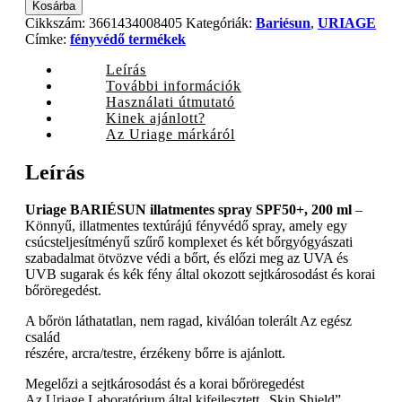
BARIÉSUN
Kosárba
illatmentes
Cikkszám:
3661434008405
Kategóriák:
Bariésun
,
URIAGE
spray
Címke:
fényvédő termékek
SPF50+,
200
Leírás
ml
További információk
quantity
Használati útmutató
Kinek ajánlott?
Az Uriage márkáról
Leírás
Uriage BARIÉSUN illatmentes spray SPF50+, 200 ml
–
Könnyű, illatmentes textúrájú fényvédő spray, amely egy
csúcsteljesítményű szűrő komplexet és két bőrgyógyászati
szabadalmat ötvözve védi a bőrt, és előzi meg az UVA és
UVB sugarak és kék fény által okozott sejtkárosodást és korai
bőröregedést.
A bőrön láthatatlan, nem ragad, kiválóan tolerált Az egész
család
részére, arcra/testre, érzékeny bőrre is ajánlott.
Megelőzi a sejtkárosodást és a korai bőröregedést
Az Uriage Laboratórium által kifejlesztett „Skin Shield”