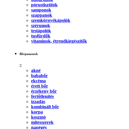
pórustisztítók
samponok
szappanok
szemkörnyékápolók
szérumok
testápolók
tusfürdők
vitaminok, étrendkiegészítők
Bőrpanaszok
akné
bababőr
ekcéma
érett bőr
érzékeny bőr
fertőtlenítés
izzadás
kombinált bőr
korpa
koszmó
mitesszerek
napégés