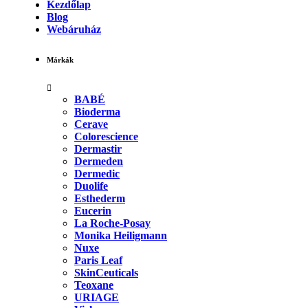
Kezdőlap
Blog
Webáruház
Márkák
BABÉ
Bioderma
Cerave
Colorescience
Dermastir
Dermeden
Dermedic
Duolife
Esthederm
Eucerin
La Roche-Posay
Monika Heiligmann
Nuxe
Paris Leaf
SkinCeuticals
Teoxane
URIAGE