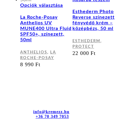
Ennek
Opciók választása
a
Esthederm Photo
terméknek
La Roche-Posay
Reverse színezett
több
Anthelios UV
fényvédő krém –
variációja
MUNE400 Ultra Fluid
középbézs, 50 ml
van.
SPF50+, színezett,
A
50ml
,
ESTHEDERM
változatok
PROTECT
a
,
22 000
Ft
ANTHELIOS
LA
termékoldalon
ROCHE-POSAY
választhatók
8 990
Ft
ki
Kapcsolat
dr. Sztányi és Társa Kft.
Cím: 4400 Nyíregyháza, Bujtos u. 15.
E-mail cím:
info@kremezz.hu
Telefonszám:
+36 70 349 7053