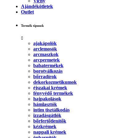
Vichy
Ajándékötletek
Outlet
Termék típusok
ajakápolók
arclemosók
arcmaszkok
arcpermetek
babatermékek
borotválkozás
bőrradírok
dekorkozmetikumok
éjszakai krémek
fényvédő termékek
hajpakolások
hámlasztók
intim tisztálkodás
izzadásgátlók
bőrfertőtlenítők
kézkrémek
nappali krémek
önbarnítók