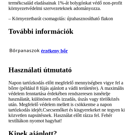
termékcsalád eladásainak 1%-át bolygónkat védő non-profit
környezetvédelmi szervezeteknek adományozza.
– Környezetbarát csomagolás: újrahasznosítható flakon
További információk
Bőrpanaszok
érzékeny bőr
Használati útmutató
Napon tartózkodás előtt megfelelő mennyiségben vigye fel a
bőrre (például 8 fújás ajánlott a vádli területére). A maximális
védelem fenntartása érdekében rendszeresen ismételje
használatát, különösen erős izzadás, úszás vagy törölközés
után. Megfelelő védelem mellett is csökkentse a napon
tartózkodás idejét.Csecsemőket és kisgyerekeket ne tegyen ki
közvetlen napsütésnek. Használat előtt rázza fel. Fehér
textíliákon nyomot hagyhat!
Kinek ajánlott?