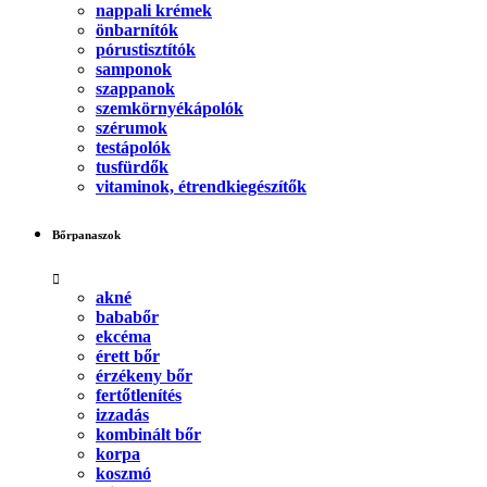
nappali krémek
önbarnítók
pórustisztítók
samponok
szappanok
szemkörnyékápolók
szérumok
testápolók
tusfürdők
vitaminok, étrendkiegészítők
Bőrpanaszok
akné
bababőr
ekcéma
érett bőr
érzékeny bőr
fertőtlenítés
izzadás
kombinált bőr
korpa
koszmó