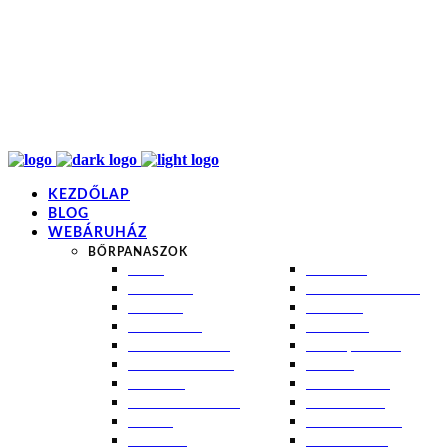
info@kremezz.hu
+36 70 349 7053
H-P: 8-20
+36 70 349 7053
KEZDŐLAP
BLOG
WEBÁRUHÁZ
BŐRPANASZOK
AKNÉ
NAPÉGÉS
BABABŐR
PIGMENTFOLTOK
EKCÉMA
RÁNCOK
ÉRETT BŐR
ROSACEA
ÉRZÉKENY BŐR
SEBEK, HEGEK
FERTŐTLENÍTÉS
STRIÁK
IZZADÁS
SZÁRAZ BŐR
KOMBINÁLT BŐR
SZEBORREA
KORPA
TÁG PÓRUSOK
KOSZMÓ
ZSÍROS BŐR