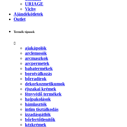
URIAGE
Vichy
Ajándékötletek
Outlet
Termék típusok
ajakápolók
arclemosók
arcmaszkok
arcpermetek
babatermékek
borotválkozás
bőrradírok
dekorkozmetikumok
éjszakai krémek
fényvédő termékek
hajpakolások
hámlasztók
intim tisztálkodás
izzadásgátlók
bőrfertőtlenítők
kézkrémek