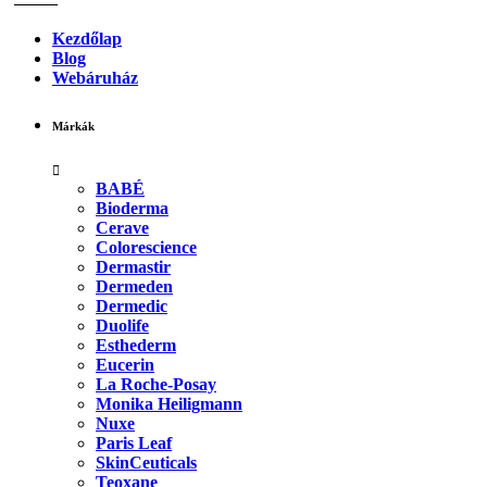
Kezdőlap
Blog
Webáruház
Márkák
BABÉ
Bioderma
Cerave
Colorescience
Dermastir
Dermeden
Dermedic
Duolife
Esthederm
Eucerin
La Roche-Posay
Monika Heiligmann
Nuxe
Paris Leaf
SkinCeuticals
Teoxane