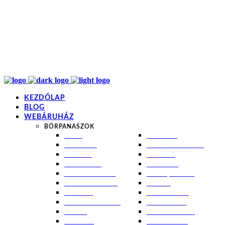
info@kremezz.hu
+36 70 349 7053
H-P: 8-20
+36 70 349 7053
KEZDŐLAP
BLOG
WEBÁRUHÁZ
BŐRPANASZOK
AKNÉ
NAPÉGÉS
BABABŐR
PIGMENTFOLTOK
EKCÉMA
RÁNCOK
ÉRETT BŐR
ROSACEA
ÉRZÉKENY BŐR
SEBEK, HEGEK
FERTŐTLENÍTÉS
STRIÁK
IZZADÁS
SZÁRAZ BŐR
KOMBINÁLT BŐR
SZEBORREA
KORPA
TÁG PÓRUSOK
KOSZMÓ
ZSÍROS BŐR