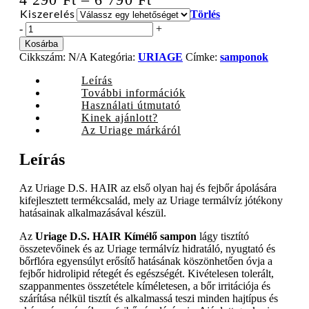
4
Törlés
Kiszerelés
290 Ft
Uriage
-
+
DS
-
Kosárba
HAIR
Cikkszám:
N/A
Kategória:
URIAGE
6
Címke:
samponok
kímélő
790 Ft
sampon,
Leírás
200
További információk
ml
Használati útmutató
/
Kinek ajánlott?
500
Az Uriage márkáról
ml
quantity
Leírás
Az Uriage D.S. HAIR az első olyan haj és fejbőr ápolására
kifejlesztett termékcsalád, mely az Uriage termálvíz jótékony
hatásainak alkalmazásával készül.
Az
Uriage D.S. HAIR Kímélő sampon
lágy tisztító
összetevőinek és az Uriage termálvíz hidratáló, nyugtató és
bőrflóra egyensúlyt erősítő hatásának köszönhetően óvja a
fejbőr hidrolipid rétegét és egészségét. Kivételesen tolerált,
szappanmentes összetétele kíméletesen, a bőr irritációja és
szárítása nélkül tisztít és alkalmassá teszi minden hajtípus és