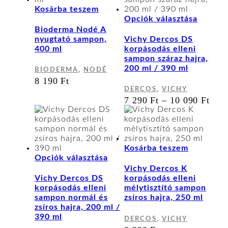
Kosárba teszem
Ennek
Opciók választása
a
Bioderma Nodé A
termék
nyugtató sampon,
Vichy Dercos DS
több
400 ml
korpásodás elleni
variáci
sampon száraz hajra,
van.
200 ml / 390 ml
,
BIODERMA
NODÉ
A
8 190
Ft
változa
,
DERCOS
VICHY
a
ÁR
7 290
Ft
–
10 090
Ft
terméko
7
választ
290
ki
-
10
090
Kosárba teszem
Ennek
Opciók választása
a
Vichy Dercos K
terméknek
Vichy Dercos DS
korpásodás elleni
több
korpásodás elleni
mélytisztító sampon
variációja
sampon normál és
zsíros hajra, 250 ml
van.
zsíros hajra, 200 ml /
A
390 ml
,
DERCOS
VICHY
változatok