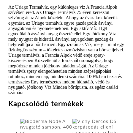
Az Uriage Termálvíz, egy különleges víz A Francia Alpok
szívében ered. Az Uriage Termálvíz 75 éven keresztül
szivárog át az Alpok kőzetein. Ahogy az évszakok követik
egymást, az Uriage termálvíz egyre gazdagodik ásványi
anyagokban és nyomelemekben. Egy aktív Víz 11g/l
egyedülálló ásványi anyag összetétellel Egy jótékony Víz
mely nyugtat és hidratál, ásványi anyagokban gazdag és
helyreállítja a bőr-barriert. Egy izotóniás Víz, mely – mint egy
fiziológiás szérum – tökéletes ozmózisban van a bőr sejtjeivel.
Uriage termálvíz, a Francia Alpok védő ereje spray-
kiszerelésben Közvetlenül a forrásnál csomagolva, hogy
megőrizze minden jótékony tulajdonságát. Az Uriage
termálvíz spray elengedhetetlen minden szépségápolási
rutinhoz, minden nap, mindenki számára. 100%-ban tiszta és
természetes Egy természetes módon hidratáló, védő és
nyugtató, jótékony Víz Minden bőrtípusra, az egész család
számára
Kapcsolódó termékek