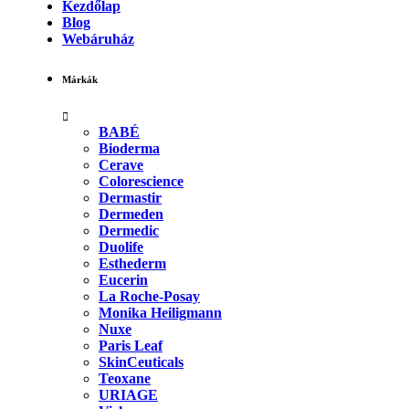
Kezdőlap
Blog
Webáruház
Márkák
BABÉ
Bioderma
Cerave
Colorescience
Dermastir
Dermeden
Dermedic
Duolife
Esthederm
Eucerin
La Roche-Posay
Monika Heiligmann
Nuxe
Paris Leaf
SkinCeuticals
Teoxane
URIAGE