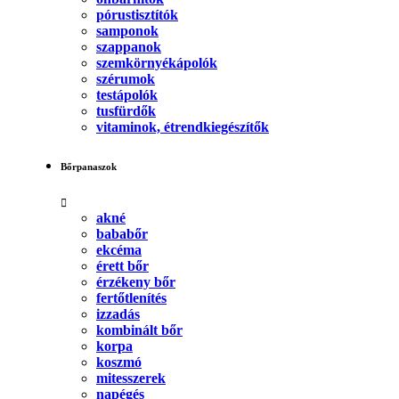
pórustisztítók
samponok
szappanok
szemkörnyékápolók
szérumok
testápolók
tusfürdők
vitaminok, étrendkiegészítők
Bőrpanaszok
akné
bababőr
ekcéma
érett bőr
érzékeny bőr
fertőtlenítés
izzadás
kombinált bőr
korpa
koszmó
mitesszerek
napégés