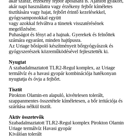
akár száraz, érzékeny fejbőr ápolására is. Ajánlott gyakori,
akár napi használatra vagy érzékeny fejbőr kíméletes
tisztítására vagy hajat, fejbőrt érintő kezelésekkel,
gyógysamponokkal együtt
vagy azokkal felváltva a tünetek visszatérésének
megelőzésére.
Puhaságot és fényt ad a hajnak. Gyerekek és felnőttek
számára egyaránt, minden hajtípusra.
Az Uriage bőrápoló készítményeit bőrgyógyászok és
gyógyszerészek közreműködésével fejlesztették ki.
Nyugtat
A szabadalmaztatott TLR2-Regul komplex, az Uriage
termálvíz és a havasi gyopár kombinációja hatékonyan
nyugtatja és óvja a fejbőrt.
Tisztít
Pirokton Olamin-en alapuló, kivételesen tolerált,
szappanmentes összetétele kíméletesen, a bőr irritációja és
szárítása nélkül tisztít.
Aktív összetevők
Szabadalmaztatott TLR2-Regul komplex Pirokton Olamin
Uriage termálvíz Havasi gyopár
Kiválóan tolerált