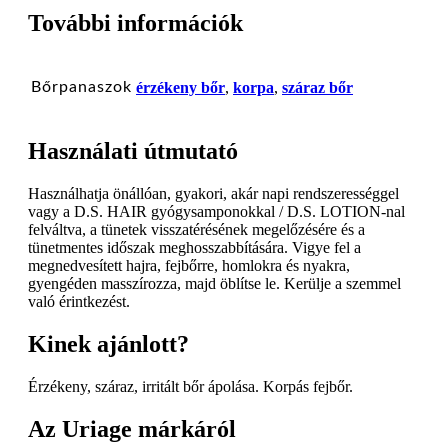
További információk
Bőrpanaszok
érzékeny bőr
,
korpa
,
száraz bőr
Használati útmutató
Használhatja önállóan, gyakori, akár napi rendszerességgel
vagy a D.S. HAIR gyógysamponokkal / D.S. LOTION-nal
felváltva, a tünetek visszatérésének megelőzésére és a
tünetmentes időszak meghosszabbítására. Vigye fel a
megnedvesített hajra, fejbőrre, homlokra és nyakra,
gyengéden masszírozza, majd öblítse le. Kerülje a szemmel
való érintkezést.
Kinek ajánlott?
Érzékeny, száraz, irritált bőr ápolása. Korpás fejbőr.
Az Uriage márkáról