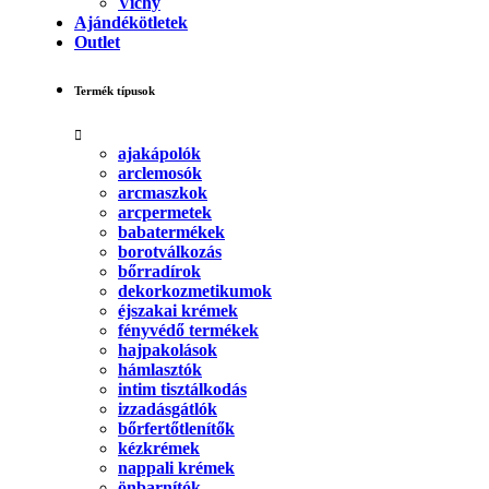
Vichy
Ajándékötletek
Outlet
Termék típusok
ajakápolók
arclemosók
arcmaszkok
arcpermetek
babatermékek
borotválkozás
bőrradírok
dekorkozmetikumok
éjszakai krémek
fényvédő termékek
hajpakolások
hámlasztók
intim tisztálkodás
izzadásgátlók
bőrfertőtlenítők
kézkrémek
nappali krémek
önbarnítók