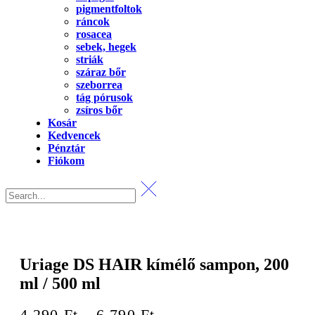
pigmentfoltok
ráncok
rosacea
sebek, hegek
striák
száraz bőr
szeborrea
tág pórusok
zsíros bőr
Kosár
Kedvencek
Pénztár
Fiókom
Uriage DS HAIR kímélő sampon, 200
ml / 500 ml
Ártartomány:
4 290
Ft
–
6 790
Ft