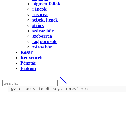
pigmentfoltok
ráncok
rosacea
sebek, hegek
striák
száraz bőr
szeborrea
tág pórusok
zsíros bőr
Kosár
Kedvencek
Pénztár
Fiókom
Egy termék se felelt meg a keresésnek.
Kapcsolat
dr. Sztányi és Társa Kft.
Cím: 4400 Nyíregyháza, Bujtos u. 15.