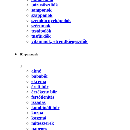
pórustisztítók
samponok
szappanok
szemkörnyékápolók
szérumok
testápolók
tusfürdők
vitaminok, étrendkiegészítők
Bőrpanaszok
akné
bababőr
ekcéma
érett bőr
érzékeny bőr
fertőtlenítés
izzadás
kombinált bőr
korpa
koszmó
mitesszerek
napégés