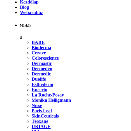
Kezdőlap
Blog
Webáruház
Márkák
BABÉ
Bioderma
Cerave
Colorescience
Dermastir
Dermeden
Dermedic
Duolife
Esthederm
Eucerin
La Roche-Posay
Monika Heiligmann
Nuxe
Paris Leaf
SkinCeuticals
Teoxane
URIAGE