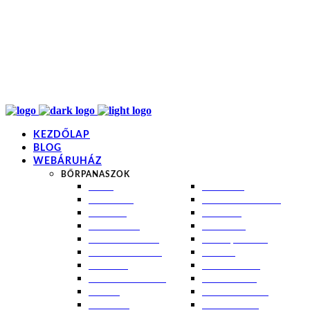
info@kremezz.hu
+36 70 349 7053
H-P: 8-20
+36 70 349 7053
KEZDŐLAP
BLOG
WEBÁRUHÁZ
BŐRPANASZOK
AKNÉ
NAPÉGÉS
BABABŐR
PIGMENTFOLTOK
EKCÉMA
RÁNCOK
ÉRETT BŐR
ROSACEA
ÉRZÉKENY BŐR
SEBEK, HEGEK
FERTŐTLENÍTÉS
STRIÁK
IZZADÁS
SZÁRAZ BŐR
KOMBINÁLT BŐR
SZEBORREA
KORPA
TÁG PÓRUSOK
KOSZMÓ
ZSÍROS BŐR