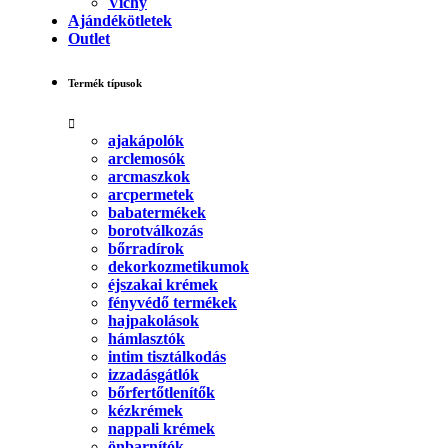
Vichy
Ajándékötletek
Outlet
Termék típusok
ajakápolók
arclemosók
arcmaszkok
arcpermetek
babatermékek
borotválkozás
bőrradírok
dekorkozmetikumok
éjszakai krémek
fényvédő termékek
hajpakolások
hámlasztók
intim tisztálkodás
izzadásgátlók
bőrfertőtlenítők
kézkrémek
nappali krémek
önbarnítók