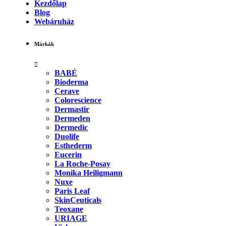
Kezdőlap
Blog
Webáruház
Márkák
BABÉ
Bioderma
Cerave
Colorescience
Dermastir
Dermeden
Dermedic
Duolife
Esthederm
Eucerin
La Roche-Posay
Monika Heiligmann
Nuxe
Paris Leaf
SkinCeuticals
Teoxane
URIAGE