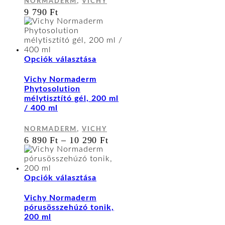
,
NORMADERM
VICHY
változatok
9 790
Ft
a
termékoldalon
választhatók
ki
Ennek
Opciók választása
a
terméknek
Vichy Normaderm
több
Phytosolution
variációja
mélytisztító gél, 200 ml
van.
/ 400 ml
A
változatok
,
NORMADERM
VICHY
a
ÁRTARTOMÁNY:
6 890
Ft
–
10 290
Ft
termékoldalon
6
választhatók
890 FT
ki
-
10
Ennek
Opciók választása
290 FT
a
terméknek
Vichy Normaderm
több
pórusösszehúzó tonik,
variációja
200 ml
van.