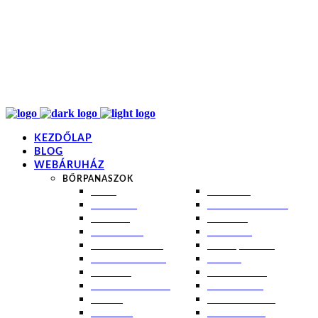
info@kremezz.hu
+36 70 349 7053
H-P: 8-20
+36 70 349 7053
KEZDŐLAP
BLOG
WEBÁRUHÁZ
BŐRPANASZOK
AKNÉ
NAPÉGÉS
BABABŐR
PIGMENTFOLTOK
EKCÉMA
RÁNCOK
ÉRETT BŐR
ROSACEA
ÉRZÉKENY BŐR
SEBEK, HEGEK
FERTŐTLENÍTÉS
STRIÁK
IZZADÁS
SZÁRAZ BŐR
KOMBINÁLT BŐR
SZEBORREA
KORPA
TÁG PÓRUSOK
KOSZMÓ
ZSÍROS BŐR