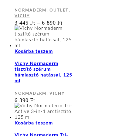
van.
A
,
,
NORMADERM
OUTLET
változatok
VICHY
a
ÁRTARTOMÁNY:
3 445
Ft
–
6 890
Ft
termékoldalon
3
választhatók
445 FT
ki
-
6
890 FT
Kosárba teszem
Vichy Normaderm
tisztító szérum
hámlasztó hatással, 125
ml
,
NORMADERM
VICHY
6 390
Ft
Kosárba teszem
Vichy Normaderm Tri-