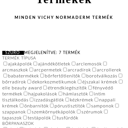
MINDEN VICHY NORMADERM TERMÉK
SZŰRŐ
MEGJELENÍTVE: 7 TERMÉK
TERMÉK TÍPUSA
ajakápolók
ajándékötletek
arclemosók
arcmaszkok
arcpermetek
arcradírok
arcrollerek
babatermékek
bőrfertőtlenítők
borotválkozás
bőrradírok
dekorkozmetikumok
éjszakai krémek
elle beauty award
étrendkiegészítők
fényvédő
termékek
hajpakolások
hámlasztók
intim
tisztálkodás
izzadásgátlók
kézkrémek
nappali
krémek
önbarnítók
pórustisztítók
samponok
szappanok
szemkörnyékápolók
szérumok
tapaszok
testápolók
tusfürdők
BŐRPANASZOK