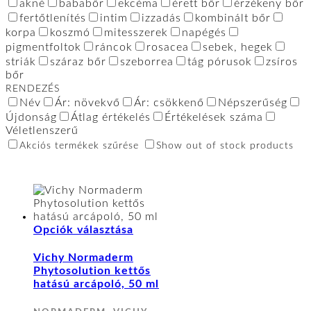
akné
bababőr
ekcéma
érett bőr
érzékeny bőr
fertőtlenítés
intim
izzadás
kombinált bőr
korpa
koszmó
mitesszerek
napégés
pigmentfoltok
ráncok
rosacea
sebek, hegek
striák
száraz bőr
szeborrea
tág pórusok
zsíros
bőr
RENDEZÉS
Név
Ár: növekvő
Ár: csökkenő
Népszerűség
Újdonság
Átlag értékelés
Értékelések száma
Véletlenszerű
Akciós termékek szűrése
Show out of stock products
Ennek
Opciók választása
a
terméknek
Vichy Normaderm
több
Phytosolution kettős
variációja
hatású arcápoló, 50 ml
van.
A