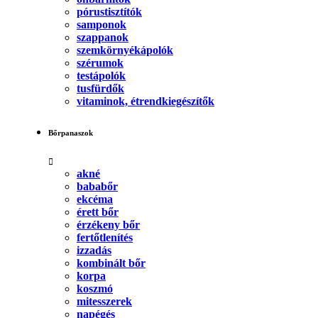
pórustisztítók
samponok
szappanok
szemkörnyékápolók
szérumok
testápolók
tusfürdők
vitaminok, étrendkiegészítők
Bőrpanaszok
akné
bababőr
ekcéma
érett bőr
érzékeny bőr
fertőtlenítés
izzadás
kombinált bőr
korpa
koszmó
mitesszerek
napégés