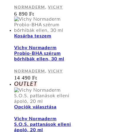
A
,
NORMADERM
VICHY
változatok
6 890
Ft
a
termékoldalon
választhatók
ki
Kosárba teszem
Vichy Normaderm
Probio-BHA szérum
bőrhibák ellen, 30 ml
,
NORMADERM
VICHY
14 490
Ft
OUTLET
Ennek
Opciók választása
a
terméknek
Vichy Normaderm
több
S.O.S. pattanások elleni
variációja
ápoló, 20 ml