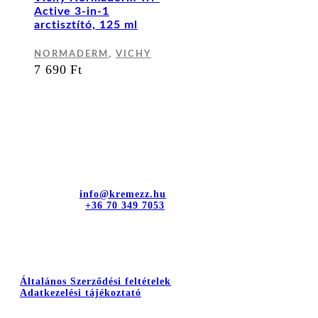
Active 3-in-1
arctisztító, 125 ml
,
NORMADERM
VICHY
7 690
Ft
Kapcsolat
dr. Sztányi és Társa Kft.
Cím: 4400 Nyíregyháza, Bujtos u. 15.
E-mail cím:
info@kremezz.hu
Telefonszám:
+36 70 349 7053
Hasznos információk
Általános Szerződési feltételek
Adatkezelési tájékoztató