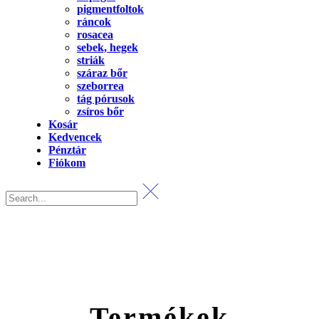
pigmentfoltok
ráncok
rosacea
sebek, hegek
striák
száraz bőr
szeborrea
tág pórusok
zsíros bőr
Kosár
Kedvencek
Pénztár
Fiókom
Termékek