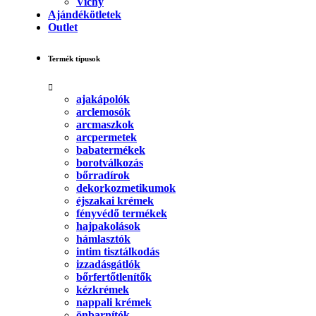
Vichy
Ajándékötletek
Outlet
Termék típusok
ajakápolók
arclemosók
arcmaszkok
arcpermetek
babatermékek
borotválkozás
bőrradírok
dekorkozmetikumok
éjszakai krémek
fényvédő termékek
hajpakolások
hámlasztók
intim tisztálkodás
izzadásgátlók
bőrfertőtlenítők
kézkrémek
nappali krémek
önbarnítók