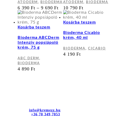
A
,
,
ATODERM
BIODERMA
ATODERM
BIODERMA
változatok
ÁRTARTOMÁNY:
6 390
Ft
–
9 690
Ft
10 790
Ft
a
6
termékoldalon
390 FT
választhatók
-
Kosárba teszem
ki
9
Kosárba teszem
690 FT
Bioderma Cicabio
Bioderma ABCDerm
krém, 40 ml
Intenzív popsiápoló
krém, 75 g
,
BIODERMA
CICABIO
4 190
Ft
,
ABC DERM
BIODERMA
4 890
Ft
Kapcsolat
dr. Sztányi és Társa Kft.
Cím: 4400 Nyíregyháza, Bujtos u. 15.
E-mail cím:
info@kremezz.hu
Telefonszám:
+36 70 349 7053