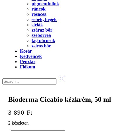
pigmentfoltok
ráncok
rosacea
sebek, hegek
striák
száraz bőr
szeborrea
tág pórusok
zsíros bőr
Kosár
Kedvencek
Pénztár
Fiókom
Bioderma Cicabio kézkrém, 50 ml
3 890
Ft
2 készleten