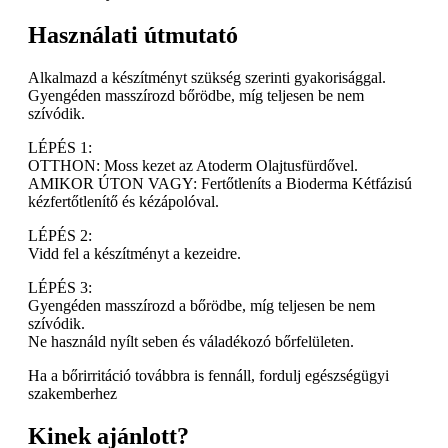
Használati útmutató
Alkalmazd a készítményt szükség szerinti gyakorisággal.
Gyengéden masszírozd bőrödbe, míg teljesen be nem
szívódik.
LÉPÉS 1:
OTTHON: Moss kezet az Atoderm Olajtusfürdővel.
AMIKOR ÚTON VAGY: Fertőtleníts a Bioderma Kétfázisú
kézfertőtlenítő és kézápolóval.
LÉPÉS 2:
Vidd fel a készítményt a kezeidre.
LÉPÉS 3:
Gyengéden masszírozd a bőrödbe, míg teljesen be nem
szívódik.
Ne használd nyílt seben és váladékozó bőrfelületen.
Ha a bőrirritáció továbbra is fennáll, fordulj egészségügyi
szakemberhez
Kinek ajánlott?