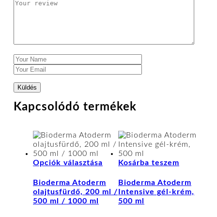
Kapcsolódó termékek
Ennek
Opciók választása
Kosárba teszem
a
terméknek
Bioderma Atoderm
Bioderma Atoderm
több
olajtusfürdő, 200 ml /
Intensive gél-krém,
variációja
500 ml / 1000 ml
500 ml
van.