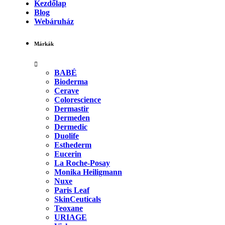
Kezdőlap
Blog
Webáruház
Márkák
BABÉ
Bioderma
Cerave
Colorescience
Dermastir
Dermeden
Dermedic
Duolife
Esthederm
Eucerin
La Roche-Posay
Monika Heiligmann
Nuxe
Paris Leaf
SkinCeuticals
Teoxane
URIAGE