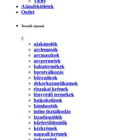
Vichy
Ajándékötletek
Outlet
Termék típusok
ajakápolók
arclemosók
arcmaszkok
arcpermetek
babatermékek
borotválkozás
bőrradírok
dekorkozmetikumok
éjszakai krémek
fényvédő termékek
hajpakolások
hámlasztók
intim tisztálkodás
izzadásgátlók
bőrfertőtlenítők
kézkrémek
nappali krémek
önbarnítók