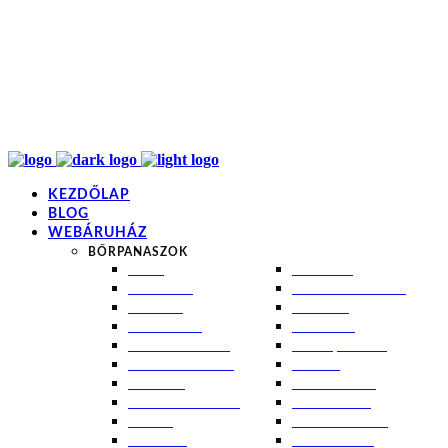
info@kremezz.hu
+36 70 349 7053
H-P: 8-20
+36 70 349 7053
KEZDŐLAP
BLOG
WEBÁRUHÁZ
BŐRPANASZOK
AKNÉ
NAPÉGÉS
BABABŐR
PIGMENTFOLTOK
EKCÉMA
RÁNCOK
ÉRETT BŐR
ROSACEA
ÉRZÉKENY BŐR
SEBEK, HEGEK
FERTŐTLENÍTÉS
STRIÁK
IZZADÁS
SZÁRAZ BŐR
KOMBINÁLT BŐR
SZEBORREA
KORPA
TÁG PÓRUSOK
KOSZMÓ
ZSÍROS BŐR