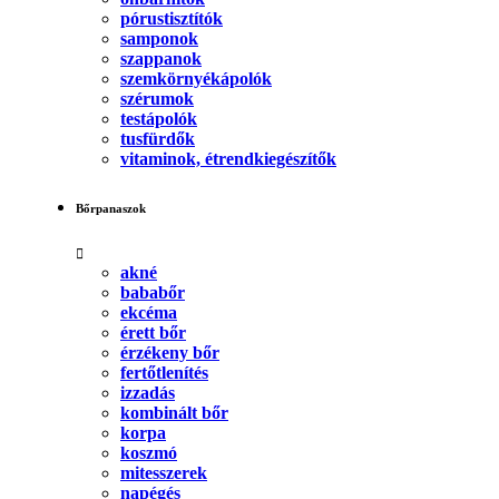
pórustisztítók
samponok
szappanok
szemkörnyékápolók
szérumok
testápolók
tusfürdők
vitaminok, étrendkiegészítők
Bőrpanaszok
akné
bababőr
ekcéma
érett bőr
érzékeny bőr
fertőtlenítés
izzadás
kombinált bőr
korpa
koszmó
mitesszerek
napégés