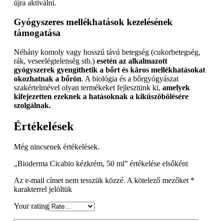
újra aktiválni.
Gyógyszeres mellékhatások kezelésének
támogatása
Néhány komoly vagy hosszú távú betegség (cukorbetegség,
rák, veseelégtelenség stb.)
esetén az alkalmazott
gyógyszerek gyengíthetik a bőrt és káros mellékhatásokat
okozhatnak a bőrön
. A biológia és a bőrgyógyászat
szakértelmével olyan termékeket fejlesztünk ki,
amelyek
kifejezetten ezeknek a hatásoknak a kiküszöbölésére
szolgálnak.
Értékelések
Még nincsenek értékelések.
„Bioderma Cicabio kézkrém, 50 ml” értékelése elsőként
Az e-mail címet nem tesszük közzé.
A kötelező mezőket
*
karakterrel jelöltük
Your rating