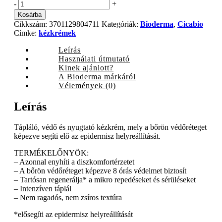
Bioderma
-
+
Cicabio
Kosárba
kézkrém,
Cikkszám:
3701129804711
Kategóriák:
Bioderma
,
Cicabio
50
Címke:
kézkrémek
ml
quantity
Leírás
Használati útmutató
Kinek ajánlott?
A Bioderma márkáról
Vélemények (0)
Leírás
Tápláló, védő és nyugtató kézkrém, mely a bőrön védőréteget
képezve segíti elő az epidermisz helyreállítását.
TERMÉKELŐNYÖK:
– Azonnal enyhíti a diszkomfortérzetet
– A bőrön védőréteget képezve 8 órás védelmet biztosít
– Tartósan regenerálja* a mikro repedéseket és sérüléseket
– Intenzíven táplál
– Nem ragadós, nem zsíros textúra
*elősegíti az epidermisz helyreállítását