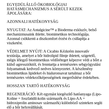
EGYEDÜLÁLLÓ ÖKOBIOLÓGIAI
HATÁSMECHANIZMUS A SÉRÜLT KEZEK
ÁPOLÁSÁRA:
AZONNALI HATÉKONYSÁG
NYUGTAT: Az Antalgicine™ a Bioderma exkluzív, belső
mechanizmusaink ihlette, biomimetikus technológiája.
Azonnal csökkenti a diszkomfort érzést és csillapítja a
viszketést.
VÉDELMET NYÚJT: A Cicabio Kézkrém innovatív
textúrája, amelyet a bőr hidrolipid filmje ihletett, szigetelő,
mégis lélegző biomimetikus védőréteget képezve védi a bőrt a
külső agresszióktól, és fenntartja a természetes sebgyógyulási
folyamatnak kedvező nedves környezetet. A készítmény
biomimetikus lipideket és hialuronsavat tartalmaz a bőr
természetes védekezőképességének megerősítése érdekében.
HOSSZAN TARTÓ HATÉKONYSÁG
REGENERÁCIÓ: Két egymást kiegészítő hatóanyaga (Lipo-
Koline = foszfatidil-kolin származék és Lipo-AA =
hidroxiprolin aminosav származék) különböző szinteken segíti
elő a bőr helyreállítását.