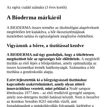
Az egész család számára (3 éves kortól)
A Bioderma márkáról
A BIODERMA összes terméke az ökobiológiai alapelveknek
megfelelően lett kialakítva, a bőr ökoszisztémájának
tiszteletben tartása és egészségének megőrzése érdekében.
Vigyázunk a bőrre, a tisztítással kezdve
A BIODERMA-nál úgy gondoljuk, hogy a tökéletesen
megtisztított bőr az egészséges bőr előfeltétele.
A megfelelő
tisztítás az első lépés a bőrápolásban, amely optimalizálja az
összes kozmetikai termék hatékonyságát. Számunkra a bőr
tisztítása a gondoskodás alapja.
Ezért fejlesztettük ki a bőrgyógyászati tisztításhoz
kapcsolódó szakértelmünket, amely olyan áttörő
innovációkhoz vezetett, mint például a
Nodé sampon
létrehozása 1977-ben – az első rendkívül gyengéd sampon,
amely non-detergens tisztító hatással készült. Nem is beszélve
az ikonikus Sensibio H2O micellás vízről, ami
forradalmasított a sminkeltávolítás folyamatát, kielégítve a