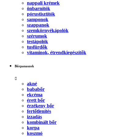
nappali krémek
önbarnítók
pórustisztítók
samponok
szappanok
szemkörnyékápolók
szérumok
testápolók
tusfürdők
vitaminok, étrendkiegészítők
Bőrpanaszok
akné
bababőr
ekcéma
érett bőr
érzékeny bőr
fertőtlenítés
izzadás
kombinált bőr
korpa
koszmó