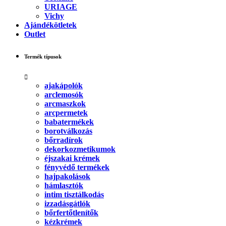
URIAGE
Vichy
Ajándékötletek
Outlet
Termék típusok
ajakápolók
arclemosók
arcmaszkok
arcpermetek
babatermékek
borotválkozás
bőrradírok
dekorkozmetikumok
éjszakai krémek
fényvédő termékek
hajpakolások
hámlasztók
intim tisztálkodás
izzadásgátlók
bőrfertőtlenítők
kézkrémek