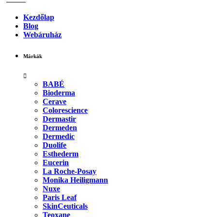
Kezdőlap
Blog
Webáruház
Márkák
BABÉ
Bioderma
Cerave
Colorescience
Dermastir
Dermeden
Dermedic
Duolife
Esthederm
Eucerin
La Roche-Posay
Monika Heiligmann
Nuxe
Paris Leaf
SkinCeuticals
Teoxane