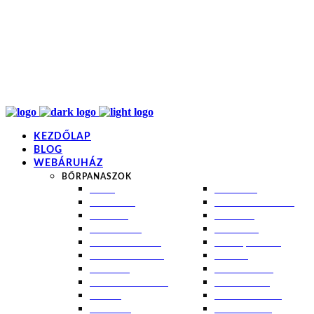
info@kremezz.hu
+36 70 349 7053
H-P: 8-20
+36 70 349 7053
KEZDŐLAP
BLOG
WEBÁRUHÁZ
BŐRPANASZOK
AKNÉ
NAPÉGÉS
BABABŐR
PIGMENTFOLTOK
EKCÉMA
RÁNCOK
ÉRETT BŐR
ROSACEA
ÉRZÉKENY BŐR
SEBEK, HEGEK
FERTŐTLENÍTÉS
STRIÁK
IZZADÁS
SZÁRAZ BŐR
KOMBINÁLT BŐR
SZEBORREA
KORPA
TÁG PÓRUSOK
KOSZMÓ
ZSÍROS BŐR