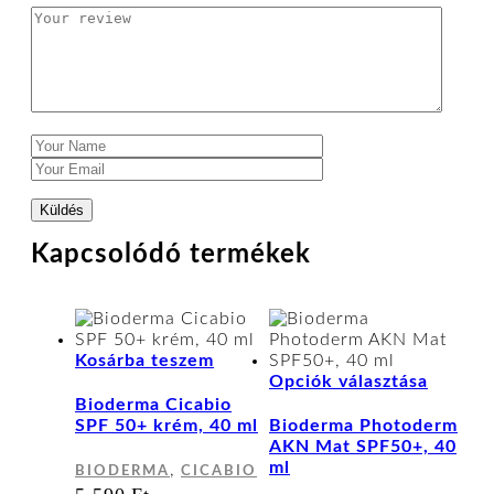
Kapcsolódó termékek
Kosárba teszem
Ennek
Opciók választása
a
Bioderma Cicabio
termék
SPF 50+ krém, 40 ml
Bioderma Photoderm
több
AKN Mat SPF50+, 40
variáci
ml
,
BIODERMA
CICABIO
van.