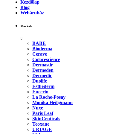
Kezdőlap
Blog
Webáruház
Márkák
BABÉ
Bioderma
Cerave
Colorescience
Dermastir
Dermeden
Dermedic
Duolife
Esthederm
Eucerin
La Roche-Posay
Monika Heiligmann
Nuxe
Paris Leaf
SkinCeuticals
Teoxane
URIAGE