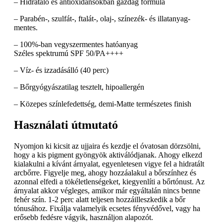
– Hidratáló és antioxidánsokban gazdag formula
– Parabén-, szulfát-, ftalát-, olaj-, színezék- és illatanyag-
mentes.
– 100%-ban vegyszermentes hatóanyag
Széles spektrumú SPF 50/PA++++
– Víz- és izzadásálló (40 perc)
– Bőrgyógyászatilag tesztelt, hipoallergén
– Közepes színlefedettség, demi-Matte természetes finish
Használati útmutató
Nyomjon ki kicsit az ujjaira és kezdje el óvatosan dörzsölni,
hogy a kis pigment gyöngyök aktiválódjanak. Ahogy elkezd
kialakulni a kívánt árnyalat, egyenletesen vigye fel a hidratált
arcbőrre. Figyelje meg, ahogy hozzáalakul a bőrszínhez és
azonnal elfedi a tökéletlenségeket, kiegyenlíti a bőrtónust. Az
árnyalat akkor végleges, amikor már egyáltalán nincs benne
fehér szín. 1-2 perc alatt teljesen hozzáilleszkedik a bőr
tónusához. Fixálja valamelyik ecsetes fényvédővel, vagy ha
erősebb fedésre vágyik, használjon alapozót.