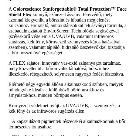
A
Colorescience Sunforgettable® Total Protection™ Face
Shield Flex
könnyű, színezett ásványi fényvédő, mely
azonnal kiegyenlíti a bőrszínt és hibátlan megjelenést
kölcsönöz. Hidratáló, antioxidánsokkal teli ásványi formula, a
szabadalmaztatott EnviroScreen Technológia segítségével
(széleskörű védelem a UVA/UVB, valamint infravörös
sugárzás, kék fény, környezeti szennyezés káros hatásaival
szemben), valamint tápláló, hidratáló összetevőkkel biztosítja
a bőr hosszútávú egészségét.
A FLEX sajátos, innovatív vas-oxid színanyagot tartalmaz,
mely közvetlenül a bőrön válik láthatóvá, bőrszínhez
illeszkedő, rétegezhető, selymesen ragyogó fedést biztosítva.
Elérhető négy egyedülállóan alkalmazkodó színben, melyek
mindegyike ideális a különböző bőrtónusokhoz és
árnyalatokhoz, minden bőrtípus esetén.
Környezeti védelmet nyújt az UVA/UVB, a szennyezés, a
kék fény és az infravörös sugárzás ellen.
– A kapszulázott pigmentek részecskéi alkalmazkodnak a bőr
természetes tónusához.