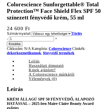
Colorescience Sunforgettable® Total
Protection™ Face Shield Flex SPF 50
színezett fényvédő krém, 55 ml
24 600
Ft
Törlés
Színárnyalat
Colorescience
-
+
Sunforgettable®
Kosárba
Total
Cikkszám:
N/A
Kategória:
Colorescience
Címkék:
Protection™
dekorkozmetikumok
,
fényvédő termékek
Face
Shield
Leírás
Flex
Használati útmutató
SPF
Kinek ajánlott?
50
A Colorescience márkáról
színezett
Vélemények (0)
fényvédő
krém,
Leírás
55
ml
KRÉM ÁLLAGÚ SPF 50 FÉNYVÉDŐ, ALAPOZÓ
quantity
HATÁSSAL – 2025-ben Maire Claire Beauty Award
győztes