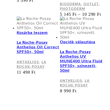
5 590
Ft
A
,
,
BIODERMA
OUTLET
változa
PHOTODERM
a
ÁR
5 145
Ft
–
10 290
Ft
terméko
5
választ
145
ki
-
10
Kosárba teszem
290
Ennek
Opciók választása
La Roche-Posay
a
Anthelios Oil Correct
termék
SPF50+, 50ml
La Roche-Posay
több
Anthelios UV
variáci
MUNE400 Ultra Fluid
,
ANTHELIOS
LA
van.
SPF50+, színezett,
ROCHE-POSAY
A
50ml
11 490
Ft
változa
a
,
ANTHELIOS
LA
terméko
ROCHE-POSAY
választ
8 990
Ft
ki