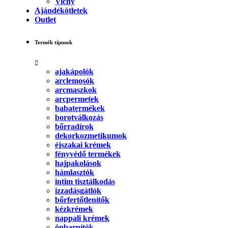
Vichy
Ajándékötletek
Outlet
Termék típusok
ajakápolók
arclemosók
arcmaszkok
arcpermetek
babatermékek
borotválkozás
bőrradírok
dekorkozmetikumok
éjszakai krémek
fényvédő termékek
hajpakolások
hámlasztók
intim tisztálkodás
izzadásgátlók
bőrfertőtlenítők
kézkrémek
nappali krémek
önbarnítók