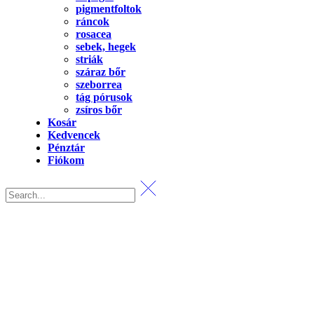
pigmentfoltok
ráncok
rosacea
sebek, hegek
striák
száraz bőr
szeborrea
tág pórusok
zsíros bőr
Kosár
Kedvencek
Pénztár
Fiókom