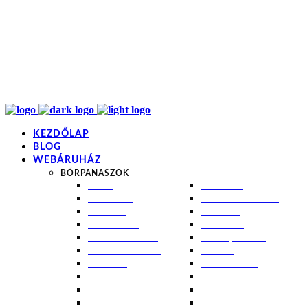
info@kremezz.hu
+36 70 349 7053
H-P: 8-20
+36 70 349 7053
KEZDŐLAP
BLOG
WEBÁRUHÁZ
BŐRPANASZOK
AKNÉ
NAPÉGÉS
BABABŐR
PIGMENTFOLTOK
EKCÉMA
RÁNCOK
ÉRETT BŐR
ROSACEA
ÉRZÉKENY BŐR
SEBEK, HEGEK
FERTŐTLENÍTÉS
STRIÁK
IZZADÁS
SZÁRAZ BŐR
KOMBINÁLT BŐR
SZEBORREA
KORPA
TÁG PÓRUSOK
KOSZMÓ
ZSÍROS BŐR