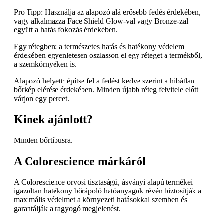
Pro Tipp: Használja az alapozó alá erősebb fedés érdekében,
vagy alkalmazza Face Shield Glow-val vagy Bronze-zal
együtt a hatás fokozás érdekében.
Egy rétegben: a természetes hatás és hatékony védelem
érdekében egyenletesen oszlasson el egy réteget a termékből,
a szemkörnyéken is.
Alapozó helyett: építse fel a fedést kedve szerint a hibátlan
bőrkép elérése érdekében. Minden újabb réteg felvitele előtt
várjon egy percet.
Kinek ajánlott?
Minden bőrtípusra.
A Colorescience márkáról
A Colorescience orvosi tisztaságú, ásványi alapú termékei
igazoltan hatékony bőrápoló hatóanyagok révén biztosítják a
maximális védelmet a környezeti hatásokkal szemben és
garantálják a ragyogó megjelenést.