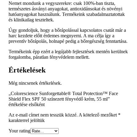
Nemet mondunk a vegyszerekre: csak 100%-ban tiszta,
természetes ásványi anyagokat, antioxidánsokat és növényi
hatóanyagokat használunk. Termékeink szabadalmaztatottak
és klinikailag teszteltek.
Úgy gondoljuk, hogy a bőrápolással kapcsolatos csatát már a
harc kezdete előtt érdemes megnyerni. A ma célja így a
preventív bőrápolás, holnapé pedig a bőregészség fenntartása.
Termékeink épp ezért a legújabb fejlesztések mentén kerülnek
forgalomba, páratlan fényvédelem mellett.
Értékelések
Még nincsenek értékelések.
„Colorescience Sunforgettable® Total Protection™ Face
Shield Flex SPF 50 színezett fényvédő krém, 55 ml”
értékelése elsőként
Az e-mail címet nem tesszük közzé.
A kötelező mezőket
*
karakterrel jelöltük
Your rating