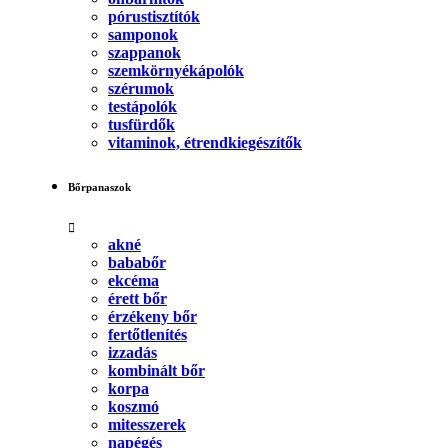
pórustisztítók
samponok
szappanok
szemkörnyékápolók
szérumok
testápolók
tusfürdők
vitaminok, étrendkiegészítők
Bőrpanaszok
akné
bababőr
ekcéma
érett bőr
érzékeny bőr
fertőtlenítés
izzadás
kombinált bőr
korpa
koszmó
mitesszerek
napégés