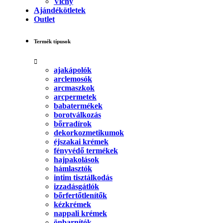
Vichy
Ajándékötletek
Outlet
Termék típusok
ajakápolók
arclemosók
arcmaszkok
arcpermetek
babatermékek
borotválkozás
bőrradírok
dekorkozmetikumok
éjszakai krémek
fényvédő termékek
hajpakolások
hámlasztók
intim tisztálkodás
izzadásgátlók
bőrfertőtlenítők
kézkrémek
nappali krémek
önbarnítók