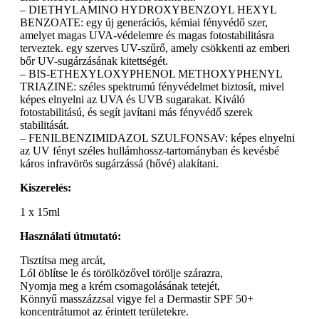
– DIETHYLAMINO HYDROXYBENZOYL HEXYL
BENZOATE: egy új generációs, kémiai fényvédő szer,
amelyet magas UVA-védelemre és magas fotostabilitásra
terveztek. egy szerves UV-szűrő, amely csökkenti az emberi
bőr UV-sugárzásának kitettségét.
– BIS-ETHEXYLOXYPHENOL METHOXYPHENYL
TRIAZINE: széles spektrumú fényvédelmet biztosít, mivel
képes elnyelni az UVA és UVB sugarakat. Kiváló
fotostabilitású, és segít javítani más fényvédő szerek
stabilitását.
– FENILBENZIMIDAZOL SZULFONSAV: képes elnyelni
az UV fényt széles hullámhossz-tartományban és kevésbé
káros infravörös sugárzássá (hővé) alakítani.
Kiszerelés:
1 x 15ml
Használati útmutató:
Tisztítsa meg arcát,
Lól öblítse le és törölközővel törölje szárazra,
Nyomja meg a krém csomagolásának tetejét,
Könnyű masszázzsal vigye fel a Dermastir SPF 50+
koncentrátumot az érintett területekre.