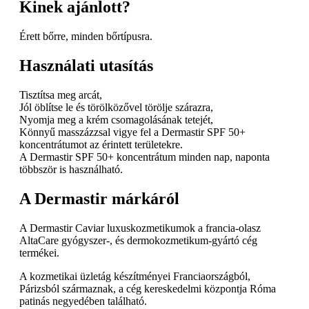
Kinek ajánlott?
Érett bőrre, minden bőrtípusra.
Használati utasítás
Tisztítsa meg arcát,
Jól öblítse le és törölközővel törölje szárazra,
Nyomja meg a krém csomagolásának tetejét,
Könnyű masszázzsal vigye fel a Dermastir SPF 50+
koncentrátumot az érintett területekre.
A Dermastir SPF 50+ koncentrátum minden nap, naponta
többször is használható.
A Dermastir márkáról
A Dermastir Caviar luxuskozmetikumok a francia-olasz
AltaCare gyógyszer-, és dermokozmetikum-gyártó cég
termékei.
A kozmetikai üzletág készítményei Franciaországból,
Párizsból származnak, a cég kereskedelmi központja Róma
patinás negyedében található.