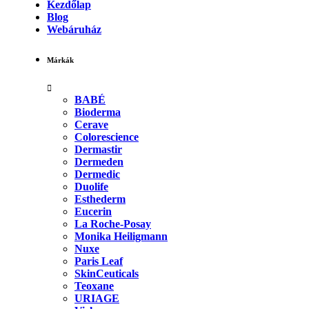
Kezdőlap
Blog
Webáruház
Márkák
BABÉ
Bioderma
Cerave
Colorescience
Dermastir
Dermeden
Dermedic
Duolife
Esthederm
Eucerin
La Roche-Posay
Monika Heiligmann
Nuxe
Paris Leaf
SkinCeuticals
Teoxane
URIAGE