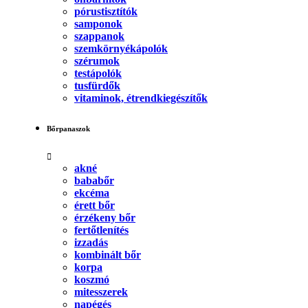
pórustisztítók
samponok
szappanok
szemkörnyékápolók
szérumok
testápolók
tusfürdők
vitaminok, étrendkiegészítők
Bőrpanaszok
akné
bababőr
ekcéma
érett bőr
érzékeny bőr
fertőtlenítés
izzadás
kombinált bőr
korpa
koszmó
mitesszerek
napégés