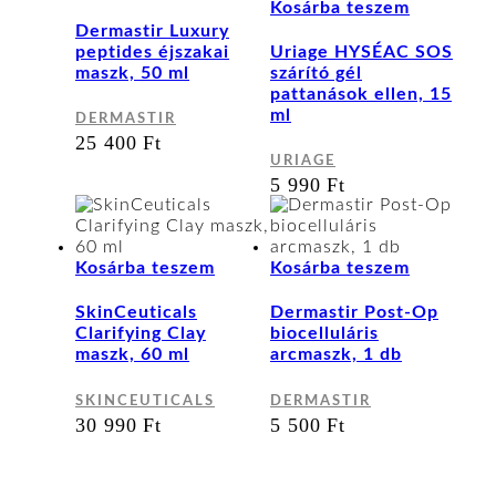
Kosárba teszem
Dermastir Luxury
peptides éjszakai
Uriage HYSÉAC SOS
maszk, 50 ml
szárító gél
pattanások ellen, 15
ml
DERMASTIR
25 400
Ft
URIAGE
5 990
Ft
Kosárba teszem
Kosárba teszem
SkinCeuticals
Dermastir Post-Op
Clarifying Clay
biocelluláris
maszk, 60 ml
arcmaszk, 1 db
SKINCEUTICALS
DERMASTIR
30 990
Ft
5 500
Ft