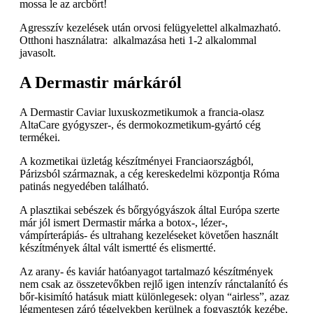
mossa le az arcbőrt!
Agresszív kezelések után orvosi felügyelettel alkalmazható.
Otthoni használatra: alkalmazása heti 1-2 alkalommal
javasolt.
A Dermastir márkáról
A Dermastir Caviar luxuskozmetikumok a francia-olasz
AltaCare gyógyszer-, és dermokozmetikum-gyártó cég
termékei.
A kozmetikai üzletág készítményei Franciaországból,
Párizsból származnak, a cég kereskedelmi központja Róma
patinás negyedében található.
A plasztikai sebészek és bőrgyógyászok által Európa szerte
már jól ismert Dermastir márka a botox-, lézer-,
vámpírterápiás- és ultrahang kezeléseket követően használt
készítmények által vált ismertté és elismertté.
Az arany- és kaviár hatóanyagot tartalmazó készítmények
nem csak az összetevőkben rejlő igen intenzív ránctalanító és
bőr-kisimító hatásuk miatt különlegesek: olyan “airless”, azaz
légmentesen záró tégelyekben kerülnek a fogyasztók kezébe,