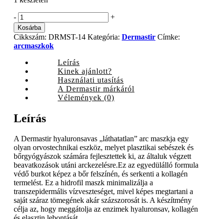
Dermastir
-
+
Post-
Kosárba
Op
Cikkszám:
DRMST-14
Kategória:
Dermastir
Címke:
hialuronsavas
arcmaszkok
arcmaszk,
1
Leírás
db
Kinek ajánlott?
quantity
Használati utasítás
A Dermastir márkáról
Vélemények (0)
Leírás
A Dermastir hyaluronsavas „láthatatlan” arc maszkja egy
olyan orvostechnikai eszköz, melyet plasztikai sebészek és
bőrgyógyászok számára fejlesztettek ki, az általuk végzett
beavatkozások utáni arckezelésre.Ez az egyedülálló formula
védő burkot képez a bőr felszínén, és serkenti a kollagén
termelést. Ez a hidrofil maszk minimalizálja a
transzepidermális vízveszteséget, mivel képes megtartani a
saját száraz tömegének akár százszorosát is. A készítmény
célja az, hogy meggátolja az enzimek hyaluronsav, kollagén
és elasztin lebontását.