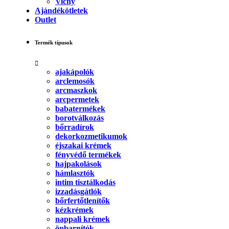
Vichy
Ajándékötletek
Outlet
Termék típusok
ajakápolók
arclemosók
arcmaszkok
arcpermetek
babatermékek
borotválkozás
bőrradírok
dekorkozmetikumok
éjszakai krémek
fényvédő termékek
hajpakolások
hámlasztók
intim tisztálkodás
izzadásgátlók
bőrfertőtlenítők
kézkrémek
nappali krémek
önbarnítók