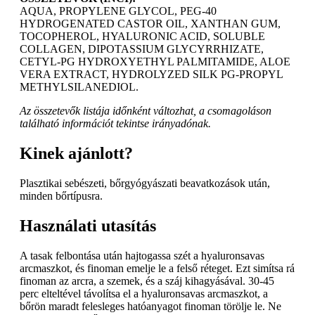
AQUA, PROPYLENE GLYCOL, PEG-40
HYDROGENATED CASTOR OIL, XANTHAN GUM,
TOCOPHEROL, HYALURONIC ACID, SOLUBLE
COLLAGEN, DIPOTASSIUM GLYCYRRHIZATE,
CETYL-PG HYDROXYETHYL PALMITAMIDE, ALOE
VERA EXTRACT, HYDROLYZED SILK PG-PROPYL
METHYLSILANEDIOL.
Az összetevők listája időnként változhat, a csomagoláson
található információt tekintse irányadónak.
Kinek ajánlott?
Plasztikai sebészeti, bőrgyógyászati beavatkozások után,
minden bőrtípusra.
Használati utasítás
A tasak felbontása után hajtogassa szét a hyaluronsavas
arcmaszkot, és finoman emelje le a felső réteget. Ezt simítsa rá
finoman az arcra, a szemek, és a száj kihagyásával. 30-45
perc elteltével távolítsa el a hyaluronsavas arcmaszkot, a
bőrön maradt felesleges hatóanyagot finoman törölje le. Ne