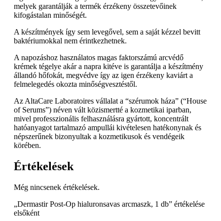
melyek garantálják a termék érzékeny összetevőinek
kifogástalan minőségét.
A készítmények így sem levegővel, sem a saját kézzel bevitt
baktériumokkal nem érintkezhetnek.
A napozáshoz használatos magas faktorszámú arcvédő
krémek tégelye akár a napra kitéve is garantálja a készítmény
állandó hőfokát, megvédve így az igen érzékeny kaviárt a
felmelegedés okozta minőségvesztéstől.
Az AltaCare Laboratoires vállalat a “szérumok háza” (“House
of Serums”) néven vált közismertté a kozmetikai iparban,
mivel professzionális felhasználásra gyártott, koncentrált
hatóanyagot tartalmazó ampullái kivételesen hatékonynak és
népszerűnek bizonyultak a kozmetikusok és vendégeik
körében.
Értékelések
Még nincsenek értékelések.
„Dermastir Post-Op hialuronsavas arcmaszk, 1 db” értékelése
elsőként