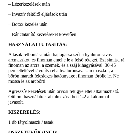
– Lézerkezelések után
– Invazív feltöltő eljárások után
– Botox kezelés után
– Ránctalanító kezeléseket követően
HASZNÁLATI UTASÍTÁS:
A tasak felbontása után hajtogassa szét a hyaluronsavas
arcmaszkot, és finoman emelje le a felső réteget. Ezt simítsa rá
finoman az arcra, a szemek, és a száj kihagyásával. 30-45
perc elteltével távolítsa el a hyaluronsavas arcmaszkot, a
bőrön maradt felesleges hatóanyagot finoman törölje le. Ne
mossa le az arcbőrt!
Agresszív kezelések után orvosi felügyelettel alkalmazható.
Otthoni használatra: alkalmazása heti 1-2 alkalommal
javasolt.
KISZERELÉS:
1 db fátyolmaszk / tasak
ÖSSZETEVŐK (INCI):