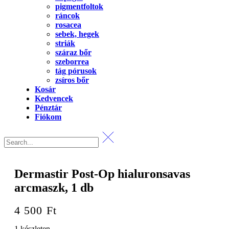
pigmentfoltok
ráncok
rosacea
sebek, hegek
striák
száraz bőr
szeborrea
tág pórusok
zsíros bőr
Kosár
Kedvencek
Pénztár
Fiókom
Dermastir Post-Op hialuronsavas
arcmaszk, 1 db
4 500
Ft
1 készleten