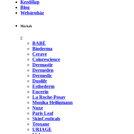
Kezdőlap
Blog
Webáruház
Márkák
BABÉ
Bioderma
Cerave
Colorescience
Dermastir
Dermeden
Dermedic
Duolife
Esthederm
Eucerin
La Roche-Posay
Monika Heiligmann
Nuxe
Paris Leaf
SkinCeuticals
Teoxane
URIAGE