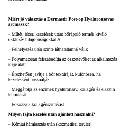
Miért jó választás a Dermastir Post-op Hyaluronsavas
arcmaszk?
– Műtét, lézer, kezelések utáni bőrápoló termék kiváló
okkluzív tulajdonságokkal A
– Felhelyezés után szinte láthatatlanná válik
– Folyamatosan felszabadítja az összetevőket az alkalmazás
ideje alatt
– Érezhetően javítja a bőr textúráját, különösen, ha
kezelésként használják
– Meggátolja az enzimek hyaluronsav, kollagén és elasztin
lebontását
– Fokozza a kollagénszintézist
Milyen fajta kezelés után ajánlott használni?
– Kémiai hámlasztás után (kozmetikai terület)