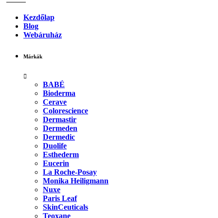
Kezdőlap
Blog
Webáruház
Márkák
BABÉ
Bioderma
Cerave
Colorescience
Dermastir
Dermeden
Dermedic
Duolife
Esthederm
Eucerin
La Roche-Posay
Monika Heiligmann
Nuxe
Paris Leaf
SkinCeuticals
Teoxane