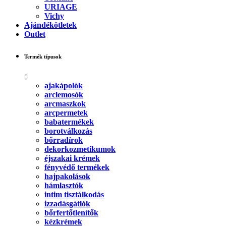
URIAGE
Vichy
Ajándékötletek
Outlet
Termék típusok
ajakápolók
arclemosók
arcmaszkok
arcpermetek
babatermékek
borotválkozás
bőrradírok
dekorkozmetikumok
éjszakai krémek
fényvédő termékek
hajpakolások
hámlasztók
intim tisztálkodás
izzadásgátlók
bőrfertőtlenítők
kézkrémek