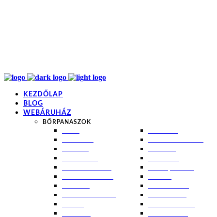
info@kremezz.hu
+36 70 349 7053
H-P: 8-20
+36 70 349 7053
KEZDŐLAP
BLOG
WEBÁRUHÁZ
BŐRPANASZOK
AKNÉ
NAPÉGÉS
BABABŐR
PIGMENTFOLTOK
EKCÉMA
RÁNCOK
ÉRETT BŐR
ROSACEA
ÉRZÉKENY BŐR
SEBEK, HEGEK
FERTŐTLENÍTÉS
STRIÁK
IZZADÁS
SZÁRAZ BŐR
KOMBINÁLT BŐR
SZEBORREA
KORPA
TÁG PÓRUSOK
KOSZMÓ
ZSÍROS BŐR