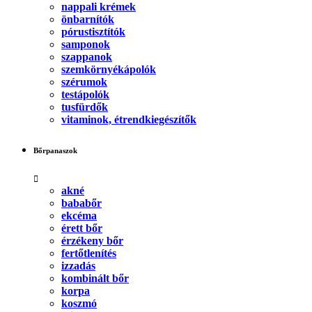
nappali krémek
önbarnítók
pórustisztítók
samponok
szappanok
szemkörnyékápolók
szérumok
testápolók
tusfürdők
vitaminok, étrendkiegészítők
Bőrpanaszok
akné
bababőr
ekcéma
érett bőr
érzékeny bőr
fertőtlenítés
izzadás
kombinált bőr
korpa
koszmó