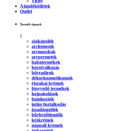
Vichy
Ajándékötletek
Outlet
Termék típusok
ajakápolók
arclemosók
arcmaszkok
arcpermetek
babatermékek
borotválkozás
bőrradírok
dekorkozmetikumok
éjszakai krémek
fényvédő termékek
hajpakolások
hámlasztók
intim tisztálkodás
izzadásgátlók
bőrfertőtlenítők
kézkrémek
nappali krémek
önbarnítók