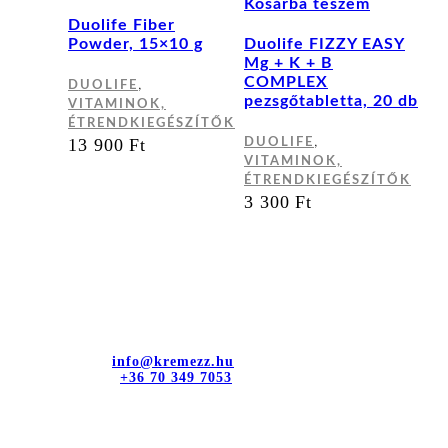
Kosárba teszem
Duolife Fiber
Powder, 15×10 g
Duolife FIZZY EASY
Mg + K + B
COMPLEX
,
DUOLIFE
pezsgőtabletta, 20 db
VITAMINOK,
ÉTRENDKIEGÉSZÍTŐK
,
13 900
Ft
DUOLIFE
VITAMINOK,
ÉTRENDKIEGÉSZÍTŐK
3 300
Ft
Kapcsolat
dr. Sztányi és Társa Kft.
Cím: 4400 Nyíregyháza, Bujtos u. 15.
E-mail cím:
info@kremezz.hu
Telefonszám:
+36 70 349 7053