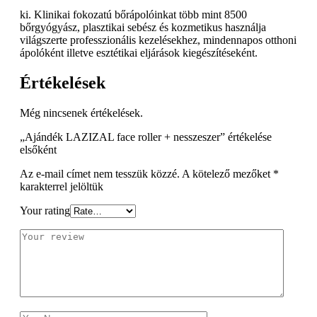
ki. Klinikai fokozatú bőrápolóinkat több mint 8500
bőrgyógyász, plasztikai sebész és kozmetikus használja
világszerte professzionális kezelésekhez, mindennapos otthoni
ápolóként illetve esztétikai eljárások kiegészítéseként.
Értékelések
Még nincsenek értékelések.
„Ajándék LAZIZAL face roller + nesszeszer” értékelése
elsőként
Az e-mail címet nem tesszük közzé.
A kötelező mezőket
*
karakterrel jelöltük
Your rating