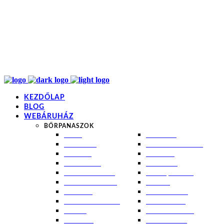
info@kremezz.hu
+36 70 349 7053
H-P: 8-20
+36 70 349 7053
KEZDŐLAP
BLOG
WEBÁRUHÁZ
BŐRPANASZOK
AKNÉ
NAPÉGÉS
BABABŐR
PIGMENTFOLTOK
EKCÉMA
RÁNCOK
ÉRETT BŐR
ROSACEA
ÉRZÉKENY BŐR
SEBEK, HEGEK
FERTŐTLENÍTÉS
STRIÁK
IZZADÁS
SZÁRAZ BŐR
KOMBINÁLT BŐR
SZEBORREA
KORPA
TÁG PÓRUSOK
KOSZMÓ
ZSÍROS BŐR