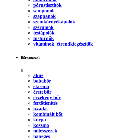
pórustisztítók
samponok
szappanok
szemkörnyékápolók
szérumok
testápolók
tusfürdők
vitaminok, étrendkiegészítők
Bőrpanaszok
akné
bababőr
ekcéma
érett bőr
érzékeny bőr
fertőtlenítés
izzadás
kombinált bőr
korpa
koszmó
mitesszerek
napégés