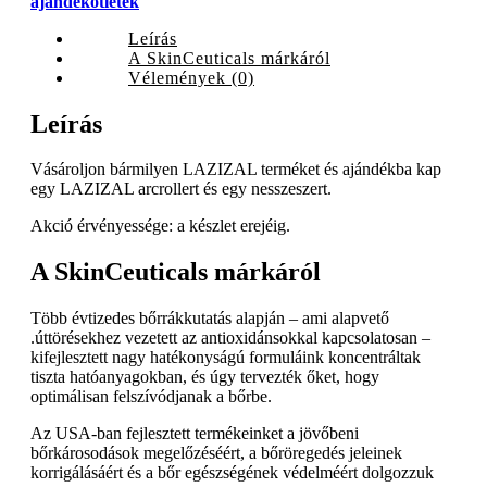
ajándékötletek
Leírás
A SkinCeuticals márkáról
Vélemények (0)
Leírás
Vásároljon bármilyen LAZIZAL terméket és ajándékba kap
egy LAZIZAL arcrollert és egy nesszeszert.
Akció érvényessége: a készlet erejéig.
A SkinCeuticals márkáról
Több évtizedes bőrrákkutatás alapján – ami alapvető
.úttörésekhez vezetett az antioxidánsokkal kapcsolatosan –
kifejlesztett nagy hatékonyságú formuláink koncentráltak
tiszta hatóanyagokban, és úgy tervezték őket, hogy
optimálisan felszívódjanak a bőrbe.
Az USA-ban fejlesztett termékeinket a jövőbeni
bőrkárosodások megelőzéséért, a bőröregedés jeleinek
korrigálásáért és a bőr egészségének védelméért dolgozzuk