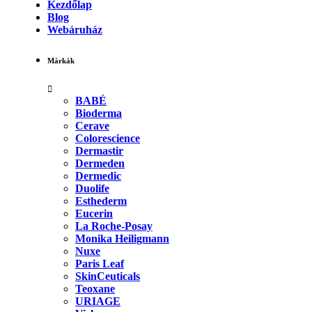
Kezdőlap
Blog
Webáruház
Márkák
BABÉ
Bioderma
Cerave
Colorescience
Dermastir
Dermeden
Dermedic
Duolife
Esthederm
Eucerin
La Roche-Posay
Monika Heiligmann
Nuxe
Paris Leaf
SkinCeuticals
Teoxane
URIAGE