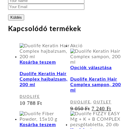
Kapcsolódó termékek
Akció
Kosárba teszem
Ennek
Opciók választása
a
Duolife Keratin Hair
termék
Complex hajbalzsam,
Duolife Keratin Hair
több
200 ml
Complex sampon, 200
variáci
ml
van.
DUOLIFE
A
,
10 788
Ft
DUOLIFE
OUTLET
változa
ORIGINAL
CURR
9 050
Ft
7 240
Ft
a
PRICE
PRICE
terméko
WAS:
IS:
választ
9
7
Kosárba teszem
ki
050 FT.
240 FT