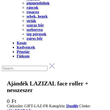
pigmentfoltok
ráncok
rosacea
sebek, hegek
striák
száraz bőr
szeborrea
tág pórusok
zsíros bőr
Kosár
Kedvencek
Pénztár
Fiókom
Ajándék LAZIZAL face roller +
nesszeszer
0
Ft
Cikkszám:
GIFT-LAZ-FR
Kategória:
Duolife
Címke: