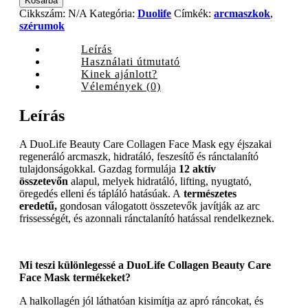
Kosárba
Face
Cikkszám:
N/A
Kategória:
Duolife
Címkék:
arcmaszkok
,
Mask,
szérumok
50
ml
Leírás
quantity
Használati útmutató
Kinek ajánlott?
Vélemények (0)
Leírás
A DuoLife Beauty Care Collagen Face Mask egy éjszakai
regeneráló arcmaszk, hidratáló, feszesítő és ránctalanító
tulajdonságokkal. Gazdag formulája
12 aktív
összetevőn
alapul, melyek hidratáló, lifting, nyugtató,
öregedés elleni és tápláló hatásúak. A
természetes
eredetű,
gondosan válogatott összetevők javítják az arc
frissességét, és azonnali ránctalanító hatással rendelkeznek.
Mi teszi különlegessé a DuoLife Collagen Beauty Care
Face Mask termékeket?
A halkollagén jól láthatóan kisimítja az apró ráncokat, és