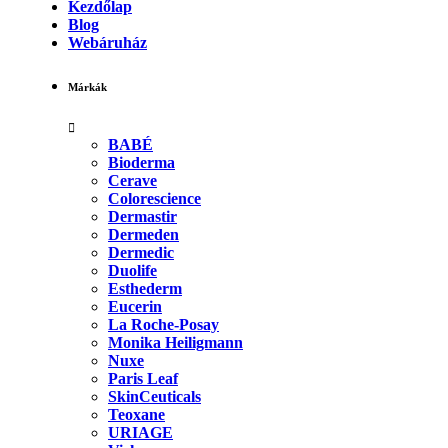
Kezdőlap
Blog
Webáruház
Márkák
BABÉ
Bioderma
Cerave
Colorescience
Dermastir
Dermeden
Dermedic
Duolife
Esthederm
Eucerin
La Roche-Posay
Monika Heiligmann
Nuxe
Paris Leaf
SkinCeuticals
Teoxane
URIAGE