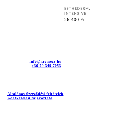
,
ESTHEDERM
INTENSIVE
26 400
Ft
Kapcsolat
dr. Sztányi és Társa Kft.
Cím: 4400 Nyíregyháza, Bujtos u. 15.
E-mail cím:
info@kremezz.hu
Telefonszám:
+36 70 349 7053
Hasznos információk
Általános Szerződési feltételek
Adatkezelési tájékoztató