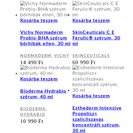
Kosárba teszem
Kosárba teszem
Vichy Normaderm
SkinCeuticals C E
Probio-BHA szérum
Ferulic® szérum, 30
bőrhibák ellen, 30 ml
ml
,
NORMADERM
VICHY
SKINCEUTICALS
14 490
Ft
60 990
Ft
Kosárba teszem
Bioderma Hydrabio
Kosárba teszem
szérum, 40 ml
Esthederm Intensive
,
BIODERMA
Propolisz+
HYDRABIO
szalicilszavas
10 990
Ft
koncentrált szérum,
30 ml