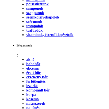
pórustisztítók
samponok
szappanok
szemkörnyékápolók
szérumok
testápolók
tusfürdők
vitaminok, étrendkiegészítők
Bőrpanaszok
akné
bababőr
ekcéma
érett bőr
érzékeny bőr
fertőtlenítés
izzadás
kombinált bőr
korpa
koszmó
mitesszerek
napégés