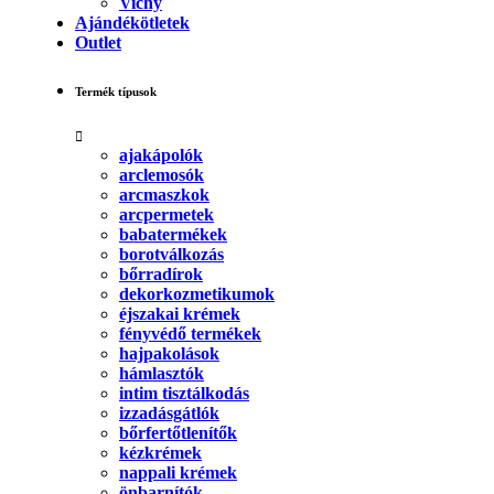
Vichy
Ajándékötletek
Outlet
Termék típusok
ajakápolók
arclemosók
arcmaszkok
arcpermetek
babatermékek
borotválkozás
bőrradírok
dekorkozmetikumok
éjszakai krémek
fényvédő termékek
hajpakolások
hámlasztók
intim tisztálkodás
izzadásgátlók
bőrfertőtlenítők
kézkrémek
nappali krémek
önbarnítók