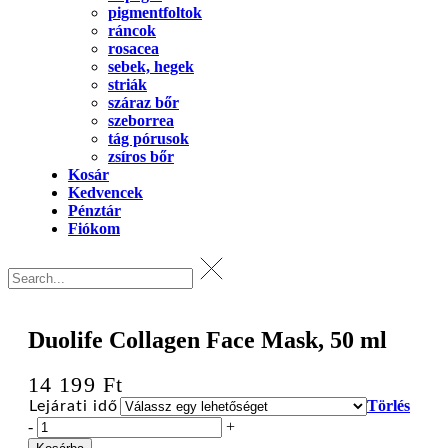
pigmentfoltok
ráncok
rosacea
sebek, hegek
striák
száraz bőr
szeborrea
tág pórusok
zsíros bőr
Kosár
Kedvencek
Pénztár
Fiókom
Duolife Collagen Face Mask, 50 ml
14 199
Ft
Törlés
Lejárati idő
Duolife
-
+
Collagen