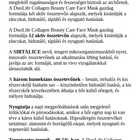
megfelelő rugalmasságot és feszességet biztosít az arcbőrnek.
A DuoLife Collagen Beauty Care Face Mask gazdag
formulája két aktív összetevőn alapszik, melyek kisimítják a
ráncokat, hidratáló, tápláló és nyugtató hatásúak.
A DuoLife Collagen Beauty Care Face Mask gazdag
formulája
12 aktív összetevőn
alapszik, melyek kisimítják a
ráncokat, hidratáló, tápláló és nyugtató hatásúak.
A
SIRTALICE
nevű, tengeri mikroorganizmusokból nyert,
innovatív összetevőnek az alkalmazása lifting hatású, és
javítja az arc formáját, amit in vivo vizsgálatokkal
támasztatták alá.
A
három humektáns összetevőnek
– betain, trehalóz és kis
részecskéjű hialurin sav – köszönhetően hidratáló hatású, a kis
részecskék következtében áthatja a bőr külső rétegeit, és
mélyen hidratálja.
Nyugtatja
a napi megpróbáltatások után megjelenő
irritációkat és pirosodásokat, amikor a bőr egész nap ki van
téve a káros külső hatásoknak. Hipoallergén összetevőket
tartalmaz: alatonint és borrágófű-olajat, melyek nyugtató és
regeneráló hatásúak.
Természetes termék – 96,5%-ban.
A DuoLife Collagen