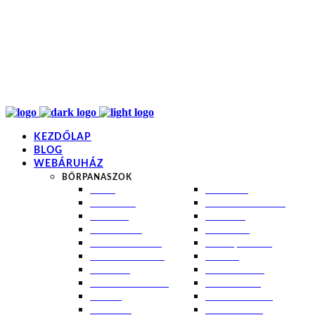
info@kremezz.hu
+36 70 349 7053
H-P: 8-20
+36 70 349 7053
KEZDŐLAP
BLOG
WEBÁRUHÁZ
BŐRPANASZOK
AKNÉ
NAPÉGÉS
BABABŐR
PIGMENTFOLTOK
EKCÉMA
RÁNCOK
ÉRETT BŐR
ROSACEA
ÉRZÉKENY BŐR
SEBEK, HEGEK
FERTŐTLENÍTÉS
STRIÁK
IZZADÁS
SZÁRAZ BŐR
KOMBINÁLT BŐR
SZEBORREA
KORPA
TÁG PÓRUSOK
KOSZMÓ
ZSÍROS BŐR