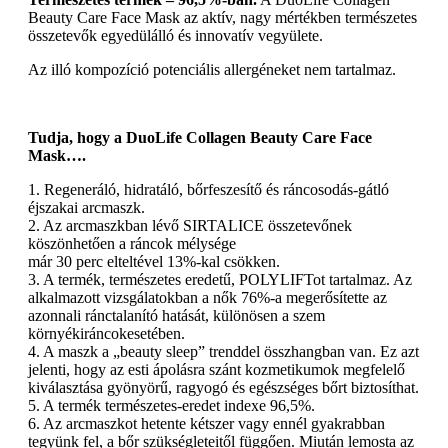
Beauty Care Face Mask az aktív, nagy mértékben természetes
összetevők egyedülálló és innovatív vegyülete.
Az illó kompozíció potenciális allergéneket nem tartalmaz.
Tudja, hogy a DuoLife Collagen Beauty Care Face
Mask….
1. Regeneráló, hidratáló, bőrfeszesítő és ráncosodás-gátló
éjszakai arcmaszk.
2. Az arcmaszkban lévő SIRTALICE összetevőnek
köszönhetően a ráncok mélysége
már 30 perc elteltével 13%-kal csökken.
3. A termék, természetes eredetű, POLYLIFTot tartalmaz. Az
alkalmazott vizsgálatokban a nők 76%-a megerősítette az
azonnali ránctalanító hatását, különösen a szem
környékiráncokesetében.
4. A maszk a „beauty sleep” trenddel összhangban van. Ez azt
jelenti, hogy az esti ápolásra szánt kozmetikumok megfelelő
kiválasztása gyönyörű, ragyogó és egészséges bőrt biztosíthat.
5. A termék természetes-eredet indexe 96,5%.
6. Az arcmaszkot hetente kétszer vagy ennél gyakrabban
tegyünk fel, a bőr szükségleteitől függően. Miután lemosta az