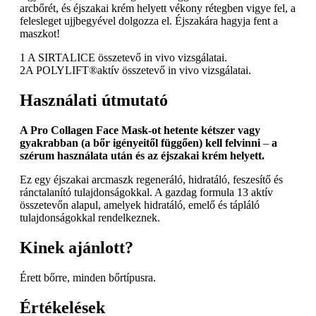
arcbőrét, és éjszakai krém helyett vékony rétegben vigye fel, a
felesleget ujjbegyével dolgozza el. Éjszakára hagyja fent a
maszkot!
1 A SIRTALICE összetevő in vivo vizsgálatai.
2A POLYLIFT®aktív összetevő in vivo vizsgálatai.
Használati útmutató
A Pro Collagen Face Mask-ot hetente kétszer vagy
gyakrabban (a bőr igényeitől függően) kell felvinni
–
a
szérum használata után és az éjszakai krém helyett.
Ez egy éjszakai arcmaszk regeneráló, hidratáló, feszesítő és
ránctalanító tulajdonságokkal. A gazdag formula 13 aktív
összetevőn alapul, amelyek hidratáló, emelő és tápláló
tulajdonságokkal rendelkeznek.
Kinek ajánlott?
Érett bőrre, minden bőrtípusra.
Értékelések