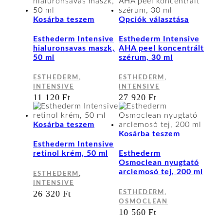
Ennek
Kosárba teszem
Opciók választása
a
termék
Esthederm Intensive
Esthederm Intensive
több
hialuronsavas maszk,
AHA peel koncentrált
variáci
50 ml
szérum, 30 ml
van.
A
,
,
ESTHEDERM
ESTHEDERM
változa
INTENSIVE
INTENSIVE
a
11 120
Ft
27 920
Ft
terméko
választ
ki
Kosárba teszem
Kosárba teszem
Esthederm Intensive
retinol krém, 50 ml
Esthederm
Osmoclean nyugtató
arclemosó tej, 200 ml
,
ESTHEDERM
INTENSIVE
,
26 320
Ft
ESTHEDERM
OSMOCLEAN
10 560
Ft