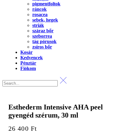
pigmentfoltok
ráncok
rosacea
sebek, hegek
striák
száraz bőr
szeborrea
tág pórusok
zsíros bőr
Kosár
Kedvencek
Pénztár
Fiókom
Esthederm Intensive AHA peel
gyengéd szérum, 30 ml
26 400
Ft