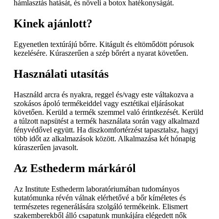
hámlasztás hatását, és növeli a botox hatékonyságát.
Kinek ajánlott?
Egyenetlen textúrájú bőrre. Kitágult és eltömődött pórusok
kezelésére. Kúraszerűen a szép bőrért a nyarat követően.
Használati utasítás
Használd arcra és nyakra, reggel és/vagy este váltakozva a
szokásos ápoló termékeiddel vagy esztétikai eljárásokat
követően. Kerüld a termék szemmel való érintkezését. Kerüld
a túlzott napsütést a termék használata során vagy alkalmazd
fényvédővel együtt. Ha diszkomfortérzést tapasztalsz, hagyj
több időt az alkalmazások között. Alkalmazása két hónapig
kúraszerűen javasolt.
Az Esthederm márkáról
Az Institute Esthederm laboratóriumában tudományos
kutatómunka révén válnak elérhetővé a bőr kíméletes és
természetes regenerálására szolgáló termékeink. Elismert
szakemberekből álló csapatunk munkájára elégedett nők