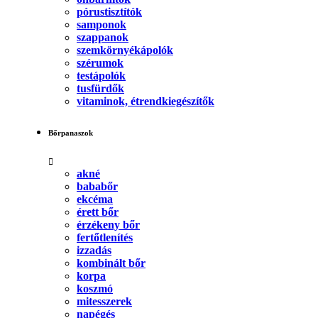
pórustisztítók
samponok
szappanok
szemkörnyékápolók
szérumok
testápolók
tusfürdők
vitaminok, étrendkiegészítők
Bőrpanaszok
akné
bababőr
ekcéma
érett bőr
érzékeny bőr
fertőtlenítés
izzadás
kombinált bőr
korpa
koszmó
mitesszerek
napégés