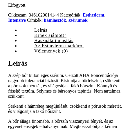
Elfogyott
Cikkszám:
3461020014144
Kategóriák:
Esthederm
,
Intensive
Címkék:
hámlasztók
,
szérumok
Leírás
Kinek ajánlott?
Használati utasítás
Az Esthederm márkáról
Vélemények (0)
Leírás
A szép bőr különleges szérum. Célzott AHA-koncentrációja
nagyobb toleranciát biztosít. Kisimítja a bőrfelszínt, csökkenti
a pórusok méretét, és világosítja a fakó bőrszínt. Könnyű és
frissítő textúra. Selymes és bársonyos tapintás. Nem tartalmaz
szilikont.
Serkenti a hámréteg megújulását, csökkenti a pórusok méretét,
és világosítja a fakó bőrszínt.
A bőr állaga finomabb, a bőrszín visszanyeri fényét, és az
egyenetlenségek elhalványulnak. Meghosszabbítja a kémiai