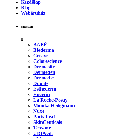
Kezdőlap
Blog
Webáruház
Márkák
BABÉ
Bioderma
Cerave
Colorescience
Dermastir
Dermeden
Dermedic
Duolife
Esthederm
Eucerin
La Roche-Posay
Monika Heiligmann
Nuxe
Paris Leaf
SkinCeuticals
Teoxane
URIAGE