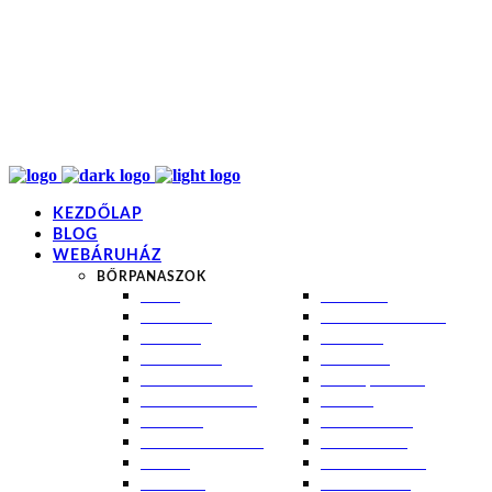
info@kremezz.hu
+36 70 349 7053
H-P: 8-20
+36 70 349 7053
KEZDŐLAP
BLOG
WEBÁRUHÁZ
BŐRPANASZOK
AKNÉ
NAPÉGÉS
BABABŐR
PIGMENTFOLTOK
EKCÉMA
RÁNCOK
ÉRETT BŐR
ROSACEA
ÉRZÉKENY BŐR
SEBEK, HEGEK
FERTŐTLENÍTÉS
STRIÁK
IZZADÁS
SZÁRAZ BŐR
KOMBINÁLT BŐR
SZEBORREA
KORPA
TÁG PÓRUSOK
KOSZMÓ
ZSÍROS BŐR