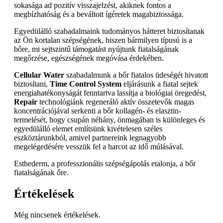
sokasága ad pozitív visszajelzést, akiknek fontos a
megbízhatóság és a beváltott ígéretek magabiztossága.
Egyedülálló szabadalmaink tudományos hátteret biztosítanak
az Ön kortalan szépségének, hiszen bármilyen típusú is a
bőre, mi sejtszintű támogatást nyújtunk fiatalságának
megőrzése, egészségének megóvása érdekében.
Cellular Water
szabadalmunk a bőr fiatalos üdeségét hivatott
biztosítani,
Time Control System
eljárásunk a fiatal sejtek
energiahatékonyságát fenntartva lassítja a biológiai öregedést,
Repair
technológiánk regeneráló aktív összetevők magas
koncentrációjával serkenti a bőr kollagén- és elasztin-
termelését, hogy csupán néhány, önmagában is különleges és
egyedülálló elemet említsünk kivételesen széles
eszköztárunkból, amivel partnereink legnagyobb
megelégedésére vesszük fel a harcot az idő múlásával.
Esthederm, a professzionális szépségápolás etalonja, a bőr
fiatalságának őre.
Értékelések
Még nincsenek értékelések.