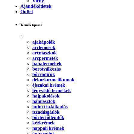
Vichy
Ajándékötletek
Outlet
Termék típusok
ajakápolók
arclemosók
arcmaszkok
arcpermetek
babatermékek
borotválkozás
bőrradírok
dekorkozmetikumok
éjszakai krémek
fényvédő termékek
hajpakolások
hámlasztók
intim tisztálkodás
izzadásgátlók
bőrfertőtlenítők
kézkrémek
nappali krémek
önbarnítók