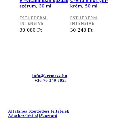
E²-vitaminban gazdag
C-vitaminos gél-
szérum, 30 ml
krém, 50 ml
,
,
ESTHEDERM
ESTHEDERM
INTENSIVE
INTENSIVE
30 080
Ft
30 240
Ft
Kapcsolat
dr. Sztányi és Társa Kft.
Cím: 4400 Nyíregyháza, Bujtos u. 15.
E-mail cím:
info@kremezz.hu
Telefonszám:
+36 70 349 7053
Hasznos információk
Általános Szerződési feltételek
Adatkezelési tájékoztató