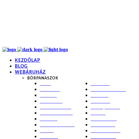
info@kremezz.hu
+36 70 349 7053
H-P: 8-20
+36 70 349 7053
KEZDŐLAP
BLOG
WEBÁRUHÁZ
BŐRPANASZOK
AKNÉ
NAPÉGÉS
BABABŐR
PIGMENTFOLTOK
EKCÉMA
RÁNCOK
ÉRETT BŐR
ROSACEA
ÉRZÉKENY BŐR
SEBEK, HEGEK
FERTŐTLENÍTÉS
STRIÁK
IZZADÁS
SZÁRAZ BŐR
KOMBINÁLT BŐR
SZEBORREA
KORPA
TÁG PÓRUSOK
KOSZMÓ
ZSÍROS BŐR