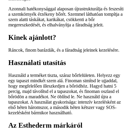
Azonnali hatékonysággal alaposan újrastrukturálja és feszesíti
a szemkörnyék érzékeny bőrét. Szemmel láthatóan tompítja a
szem alatti táskákat, karikákat, csökkenti a bőr
megereszkedését, és elhalványítja a fáradtság jeleit.
Kinek ajánlott?
Ráncok, finom barázdák, és a fáradtság jeleinek kezelésére.
Használati utasítás
Használd a terméket tiszta, száraz bőrfelületen. Helyezz egy
egy tapaszt mindkét szem alá. Finoman simítsd le ujjaddal,
hogy megfelelően illeszkedjen a bőrödhöz. Hagyd hatni 5
percig, majd távolítsd el a tapaszokat, és finoman oszlasd el
bőrödön a maradékot. Ne öblítsd le. Ne használd újra a
tapaszokat. A használat gyakorisága: intenzív kezelésként az
első héten háromszor, a második héten kétszer vagy SOS-
kezelésként bármikor használható.
Az Esthederm márkáról