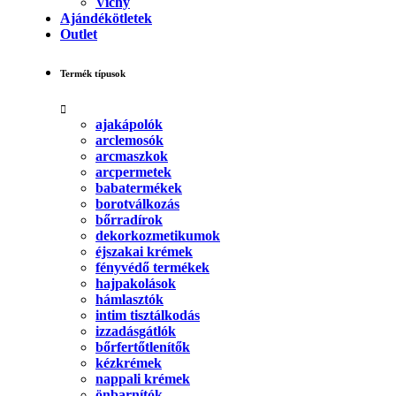
Vichy
Ajándékötletek
Outlet
Termék típusok
ajakápolók
arclemosók
arcmaszkok
arcpermetek
babatermékek
borotválkozás
bőrradírok
dekorkozmetikumok
éjszakai krémek
fényvédő termékek
hajpakolások
hámlasztók
intim tisztálkodás
izzadásgátlók
bőrfertőtlenítők
kézkrémek
nappali krémek
önbarnítók