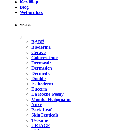
Kezdőlap
Blog
Webáruház
Márkák
BABÉ
Bioderma
Cerave
Colorescience
Dermastir
Dermeden
Dermedic
Duolife
Esthederm
Eucerin
La Roche-Posay
Monika Heiligmann
Nuxe
Paris Leaf
SkinCeuticals
Teoxane
URIAGE