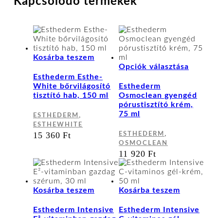
Kapcsolódó termékek
Kosárba teszem
Ennek
Opciók választása
a
Esthederm Esthe-
termék
White bőrvilágosító
Esthederm
több
tisztító hab, 150 ml
Osmoclean gyengéd
variáci
pórustisztító krém,
van.
75 ml
,
ESTHEDERM
A
ESTHEWHITE
változa
,
15 360
Ft
ESTHEDERM
a
OSMOCLEAN
terméko
11 920
Ft
választ
ki
Kosárba teszem
Kosárba teszem
Esthederm Intensive
Esthederm Intensive