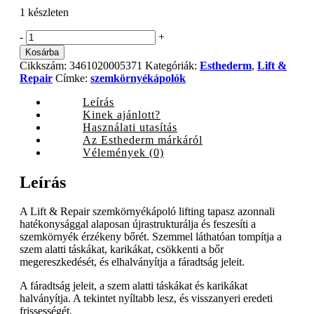
1 készleten
Esthederm
-
+
Lift
Kosárba
&
Cikkszám:
3461020005371
Kategóriák:
Esthederm
,
Lift &
Repair
Repair
Címke:
szemkörnyékápolók
szemkörnyékápoló
lifting
Leírás
tapasz,
Kinek ajánlott?
5x2
Használati utasítás
quantity
Az Esthederm márkáról
Vélemények (0)
Leírás
A Lift & Repair szemkörnyékápoló lifting tapasz azonnali
hatékonysággal alaposan újrastrukturálja és feszesíti a
szemkörnyék érzékeny bőrét. Szemmel láthatóan tompítja a
szem alatti táskákat, karikákat, csökkenti a bőr
megereszkedését, és elhalványítja a fáradtság jeleit.
A fáradtság jeleit, a szem alatti táskákat és karikákat
halványítja. A tekintet nyíltabb lesz, és visszanyeri eredeti
frissességét.