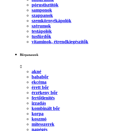
pórustisztítók
samponok
szappanok
szemkörnyékápolók
szérumok
testápolók
tusfürdők
vitaminok, étrendkiegészítők
Bőrpanaszok
akné
bababőr
ekcéma
érett bőr
érzékeny bőr
fertőtlenítés
izzadás
kombinált bőr
korpa
koszmó
mitesszerek
napégés