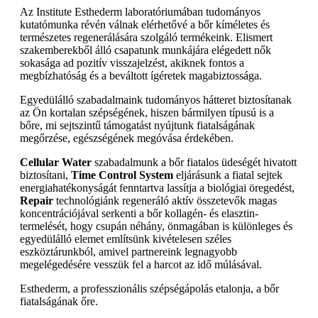
Az Institute Esthederm laboratóriumában tudományos
kutatómunka révén válnak elérhetővé a bőr kíméletes és
természetes regenerálására szolgáló termékeink. Elismert
szakemberekből álló csapatunk munkájára elégedett nők
sokasága ad pozitív visszajelzést, akiknek fontos a
megbízhatóság és a beváltott ígéretek magabiztossága.
Egyedülálló szabadalmaink tudományos hátteret biztosítanak
az Ön kortalan szépségének, hiszen bármilyen típusú is a
bőre, mi sejtszintű támogatást nyújtunk fiatalságának
megőrzése, egészségének megóvása érdekében.
Cellular Water
szabadalmunk a bőr fiatalos üdeségét hivatott
biztosítani,
Time Control System
eljárásunk a fiatal sejtek
energiahatékonyságát fenntartva lassítja a biológiai öregedést,
Repair
technológiánk regeneráló aktív összetevők magas
koncentrációjával serkenti a bőr kollagén- és elasztin-
termelését, hogy csupán néhány, önmagában is különleges és
egyedülálló elemet említsünk kivételesen széles
eszköztárunkból, amivel partnereink legnagyobb
megelégedésére vesszük fel a harcot az idő múlásával.
Esthederm, a professzionális szépségápolás etalonja, a bőr
fiatalságának őre.