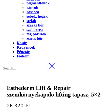
pigmentfoltok
ráncok
rosacea
sebek, hegek
striák
száraz bőr
szeborrea
tág pórusok
zsíros bőr
Kosár
Kedvencek
Pénztár
Fiókom
Esthederm Lift & Repair
szemkörnyékápoló lifting tapasz, 5×2
26 320
Ft