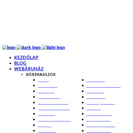
info@kremezz.hu
+36 70 349 7053
H-P: 8-20
+36 70 349 7053
KEZDŐLAP
BLOG
WEBÁRUHÁZ
BŐRPANASZOK
AKNÉ
NAPÉGÉS
BABABŐR
PIGMENTFOLTOK
EKCÉMA
RÁNCOK
ÉRETT BŐR
ROSACEA
ÉRZÉKENY BŐR
SEBEK, HEGEK
FERTŐTLENÍTÉS
STRIÁK
IZZADÁS
SZÁRAZ BŐR
KOMBINÁLT BŐR
SZEBORREA
KORPA
TÁG PÓRUSOK
KOSZMÓ
ZSÍROS BŐR