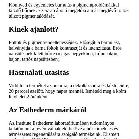
Könnyed és egyenletes barnulás a pigmentproblémákkal
küzdő bőrnek. Ez az arcápoló megelőzi a már meglévő foltok
túlzott pigmentálódását.
Kinek ajánlott?
Foltok és pigmentrendellenességek. Elősegíti a barnulást,
halványítja a barna foltok kontrasztját és intenzitását. Erős
napsütésnek kitett bőrre (magas hegyekben, trópusokon,
hajón, tartós napsütésben).
Használati utasítás
Vidd fel a terméket az arcodra, a dekoltázsodra és kézfejeidre,
20 perccel azelőtt, hogy napra mennél. Ismételd meg a krém
felvitelét 2 óránként.
Az Esthederm márkáról
Az Institute Esthederm laboratóriumában tudományos
kutatómunka révén válnak elérhetővé a bőr kíméletes és
természetes regenerálására szolgáló termékeink. Elismert