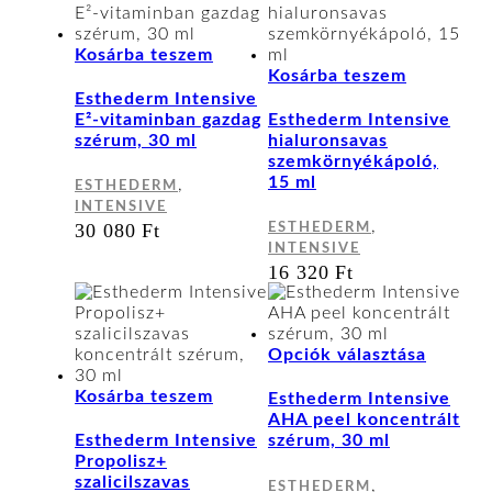
Kosárba teszem
Kosárba teszem
Esthederm Intensive
E²-vitaminban gazdag
Esthederm Intensive
szérum, 30 ml
hialuronsavas
szemkörnyékápoló,
15 ml
,
ESTHEDERM
INTENSIVE
,
30 080
Ft
ESTHEDERM
INTENSIVE
16 320
Ft
Ennek
Opciók választása
a
termék
Kosárba teszem
Esthederm Intensive
több
AHA peel koncentrált
variáci
Esthederm Intensive
szérum, 30 ml
van.
Propolisz+
A
szalicilszavas
,
ESTHEDERM