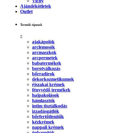
Vichy
Ajándékötletek
Outlet
Termék típusok
ajakápolók
arclemosók
arcmaszkok
arcpermetek
babatermékek
borotválkozás
bőrradírok
dekorkozmetikumok
éjszakai krémek
fényvédő termékek
hajpakolások
hámlasztók
intim tisztálkodás
izzadásgátlók
bőrfertőtlenítők
kézkrémek
nappali krémek
önbarnítók