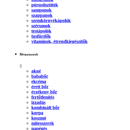
pórustisztítók
samponok
szappanok
szemkörnyékápolók
szérumok
testápolók
tusfürdők
vitaminok, étrendkiegészítők
Bőrpanaszok
akné
bababőr
ekcéma
érett bőr
érzékeny bőr
fertőtlenítés
izzadás
kombinált bőr
korpa
koszmó
mitesszerek
napégés