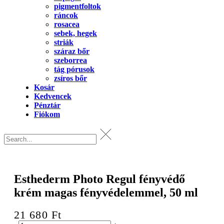
pigmentfoltok
ráncok
rosacea
sebek, hegek
striák
száraz bőr
szeborrea
tág pórusok
zsíros bőr
Kosár
Kedvencek
Pénztár
Fiókom
Esthederm Photo Regul fényvédő
krém magas fényvédelemmel, 50 ml
21 680
Ft