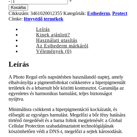
Esthederm
-
+
Photo
Kosárba
Regul
Cikkszám:
3461020012355
Kategóriák:
Esthederm
,
Protect
fényvédő
Címke:
fényvédő termékek
krém
magas
Leírás
fényvédelemmel,
Kinek ajánlott?
50
Használati utasítás
ml
Az Esthederm márkáról
quantity
Vélemények (0)
Leírás
A Photo Regul erős napsütésben használandó naptej, amely
elhalványítja a pigmentfoltokat csökkentve a hiperpigmentált
területek és a lebarnult bőr közötti kontrasztot. Garantálja az
egyenletes és harmonikus barnulást, teljes biztonságot
nyújtva.
Minimálisra csökkenti a hiperpigmentáció kockázatát, és
elősegíti az egységes barnulást. Megelőzi a bőr fény hatására
történő öregedését és a barna foltok megjelenését: a Global
Cellular Protection szabadalmaztatott technológiájának
köszönhetően védi a DNS-t, megelőzi a sejtek károsodását.