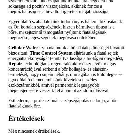
szakemberekből álló csapatunk munkájára elégedett nők
sokasága ad pozitív visszajelzést, akiknek fontos a
megbízhatóság és a beváltott ígéretek magabiztossága.
Egyedülálló szabadalmaink tudományos hátteret biztosítanak
az Ön kortalan szépségének, hiszen bármilyen típusú is a
bőre, mi sejtszintű támogatást nyújtunk fiatalságának
megőrzése, egészségének megóvása érdekében.
Cellular Water
szabadalmunk a bőr fiatalos üdeségét hivatott
biztosítani,
Time Control System
eljárásunk a fiatal sejtek
energiahatékonyságát fenntartva lassítja a biológiai öregedést,
Repair
technológiánk regeneráló aktív összetevők magas
koncentrációjával serkenti a bőr kollagén- és elasztin-
termelését, hogy csupán néhány, önmagában is különleges és
egyedülálló elemet említsünk kivételesen széles
eszköztárunkból, amivel partnereink legnagyobb
megelégedésére vesszük fel a harcot az idő múlásával.
Esthederm, a professzionális szépségápolás etalonja, a bőr
fiatalságának őre.
Értékelések
Még nincsenek értékelések.