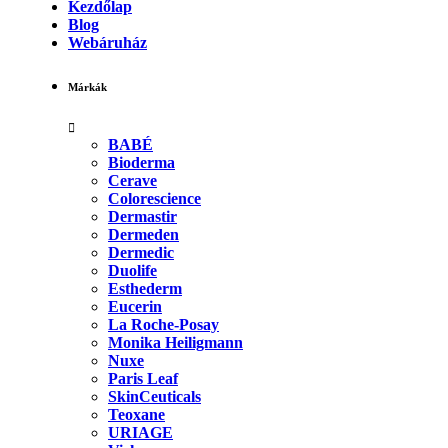
Kezdőlap
Blog
Webáruház
Márkák
BABÉ
Bioderma
Cerave
Colorescience
Dermastir
Dermeden
Dermedic
Duolife
Esthederm
Eucerin
La Roche-Posay
Monika Heiligmann
Nuxe
Paris Leaf
SkinCeuticals
Teoxane
URIAGE