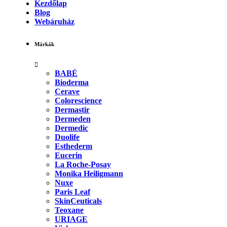
Kezdőlap
Blog
Webáruház
Márkák
BABÉ
Bioderma
Cerave
Colorescience
Dermastir
Dermeden
Dermedic
Duolife
Esthederm
Eucerin
La Roche-Posay
Monika Heiligmann
Nuxe
Paris Leaf
SkinCeuticals
Teoxane
URIAGE