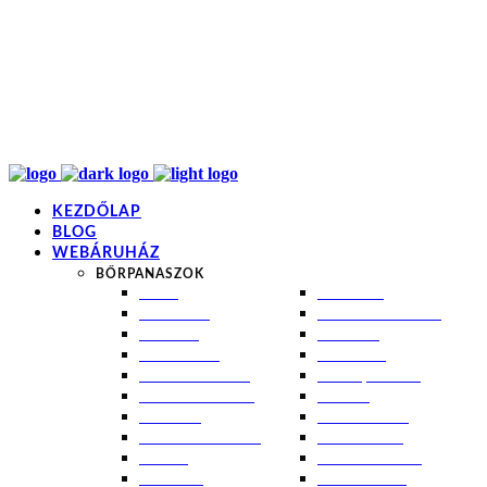
info@kremezz.hu
+36 70 349 7053
H-P: 8-20
+36 70 349 7053
KEZDŐLAP
BLOG
WEBÁRUHÁZ
BŐRPANASZOK
AKNÉ
NAPÉGÉS
BABABŐR
PIGMENTFOLTOK
EKCÉMA
RÁNCOK
ÉRETT BŐR
ROSACEA
ÉRZÉKENY BŐR
SEBEK, HEGEK
FERTŐTLENÍTÉS
STRIÁK
IZZADÁS
SZÁRAZ BŐR
KOMBINÁLT BŐR
SZEBORREA
KORPA
TÁG PÓRUSOK
KOSZMÓ
ZSÍROS BŐR