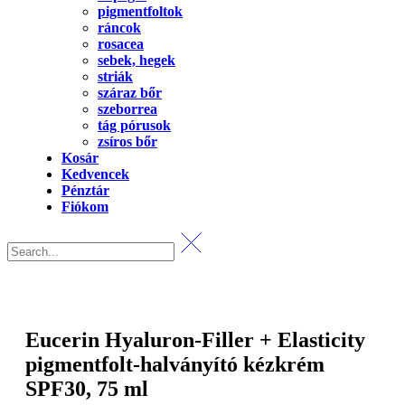
pigmentfoltok
ráncok
rosacea
sebek, hegek
striák
száraz bőr
szeborrea
tág pórusok
zsíros bőr
Kosár
Kedvencek
Pénztár
Fiókom
Eucerin Hyaluron-Filler + Elasticity
pigmentfolt-halványító kézkrém
SPF30, 75 ml