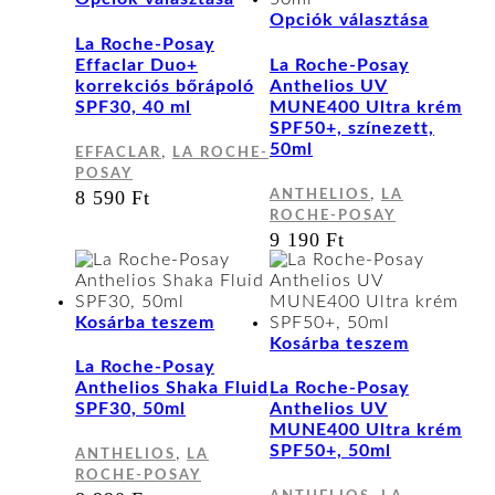
a
Ennek
Opciók választása
terméknek
a
La Roche-Posay
több
termék
Effaclar Duo+
La Roche-Posay
variációja
több
korrekciós bőrápoló
Anthelios UV
van.
variáci
SPF30, 40 ml
MUNE400 Ultra krém
A
van.
SPF50+, színezett,
változatok
A
50ml
,
EFFACLAR
LA ROCHE-
a
változa
POSAY
termékoldalon
a
,
8 590
Ft
ANTHELIOS
LA
választhatók
terméko
ROCHE-POSAY
ki
választ
9 190
Ft
ki
Kosárba teszem
Kosárba teszem
La Roche-Posay
Anthelios Shaka Fluid
La Roche-Posay
SPF30, 50ml
Anthelios UV
MUNE400 Ultra krém
SPF50+, 50ml
,
ANTHELIOS
LA
ROCHE-POSAY