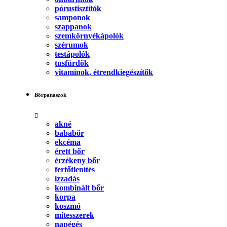
pórustisztítók
samponok
szappanok
szemkörnyékápolók
szérumok
testápolók
tusfürdők
vitaminok, étrendkiegészítők
Bőrpanaszok
akné
bababőr
ekcéma
érett bőr
érzékeny bőr
fertőtlenítés
izzadás
kombinált bőr
korpa
koszmó
mitesszerek
napégés