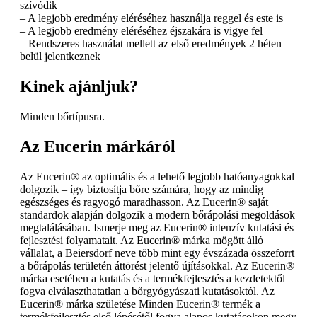
szívódik
– A legjobb eredmény eléréséhez használja reggel és este is
– A legjobb eredmény eléréséhez éjszakára is vigye fel
– Rendszeres használat mellett az első eredmények 2 héten
belül jelentkeznek
Kinek ajánljuk?
Minden bőrtípusra.
Az Eucerin márkáról
Az Eucerin® az optimális és a lehető legjobb hatóanyagokkal
dolgozik – így biztosítja bőre számára, hogy az mindig
egészséges és ragyogó maradhasson. Az Eucerin® saját
standardok alapján dolgozik a modern bőrápolási megoldások
megtalálásában. Ismerje meg az Eucerin® intenzív kutatási és
fejlesztési folyamatait. Az Eucerin® márka mögött álló
vállalat, a Beiersdorf neve több mint egy évszázada összeforrt
a bőrápolás területén áttörést jelentő újításokkal. Az Eucerin®
márka esetében a kutatás és a termékfejlesztés a kezdetektől
fogva elválaszthatatlan a bőrgyógyászati kutatásoktól. Az
Eucerin® márka születése Minden Eucerin® termék a
termékfejlesztés első lépésétől fogva alapos kutatásokon megy