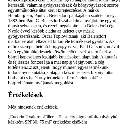
keresztül, valamint gyógyszerészek és bőrgyógyászok szoros
együttműködése által kerül kifejlesztésre. A márka
Hamburgban, Paul C. Beiersdorf patikájában született meg.
1882-ben Paul C. Beiersdorf szabadalmat nyújtott be egy új
típusú sebtapaszra, és ezzel megalapította a Beiersdorf céget.
Nyolc évvel később eladta az üzletet egy másik
gyógyszerésznek, Oscar Toplowitznak, aki Beiersdorf
márkanév alatt elkezdett különféle termékeket gyártani. Az
úttörő szerepet betöltő bőrgyógyásszal, Paul Gerson Unnával
való együttműködésnek köszönhetően ezek a termékek a
bőrrel kapcsolatos legújabb kutatásokon alapultak. A kutatás
és fejlesztés fontossága a mai napig végigvonul a cég
történetén.Ez azt jelenti, hogy minden egyes termékünk
tudományos kutatások alapján készül és ezek bizonyítottan
bőrbarát és hatékony termékek. Termékeink sokféle
bőrproblémára nyújtanak megoldást.
Értékelések
Még nincsenek értékelések.
„Eucerin Hyaluron-Filler + Elasticity pigmentfolt-halványító
kézkrém SPF30, 75 ml” értékelése elsőként