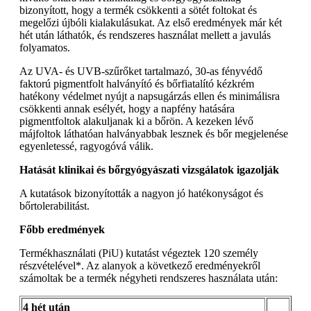
bizonyított, hogy a termék csökkenti a sötét foltokat és
megelőzi újbóli kialakulásukat. Az első eredmények már két
hét után láthatók, és rendszeres használat mellett a javulás
folyamatos.
Az UVA- és UVB-szűrőket tartalmazó, 30-as fényvédő
faktorú pigmentfolt halványító és bőrfiatalító kézkrém
hatékony védelmet nyújt a napsugárzás ellen és minimálisra
csökkenti annak esélyét, hogy a napfény hatására
pigmentfoltok alakuljanak ki a bőrön. A kezeken lévő
májfoltok láthatóan halványabbak lesznek és bőr megjelenése
egyenletessé, ragyogóvá válik.
Hatását klinikai és bőrgyógyászati vizsgálatok igazolják
A kutatások bizonyították a nagyon jó hatékonyságot és
bőrtolerabilitást.
Főbb eredmények
Termékhasználati (PiU) kutatást végeztek 120 személy
részvételével*. Az alanyok a következő eredményekről
számoltak be a termék négyheti rendszeres használata után:
4 hét után