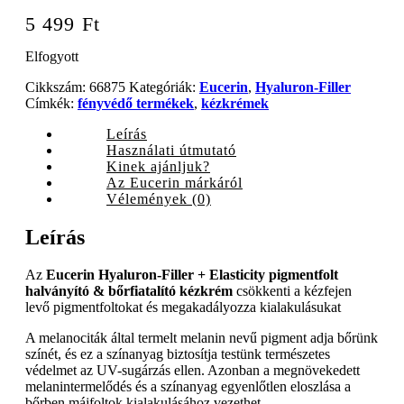
5 499
Ft
Elfogyott
Cikkszám:
66875
Kategóriák:
Eucerin
,
Hyaluron-Filler
Címkék:
fényvédő termékek
,
kézkrémek
Leírás
Használati útmutató
Kinek ajánljuk?
Az Eucerin márkáról
Vélemények (0)
Leírás
Az
Eucerin Hyaluron-Filler + Elasticity pigmentfolt
halványító & bőrfiatalító kézkrém
csökkenti a kézfejen
levő pigmentfoltokat és megakadályozza kialakulásukat
A melanociták által termelt melanin nevű pigment adja bőrünk
színét, és ez a színanyag biztosítja testünk természetes
védelmet az UV-sugárzás ellen. Azonban a megnövekedett
melanintermelődés és a színanyag egyenlőtlen eloszlása a
bőrben májfoltok kialakulásához vezethet.