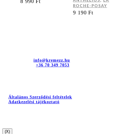
,
8 990
Ft
ANTHELIOS
LA
ROCHE-POSAY
9 190
Ft
Kapcsolat
dr. Sztányi és Társa Kft.
Cím: 4400 Nyíregyháza, Bujtos u. 15.
E-mail cím:
info@kremezz.hu
Telefonszám:
+36 70 349 7053
Hasznos információk
Általános Szerződési feltételek
Adatkezelési tájékoztató
(X)