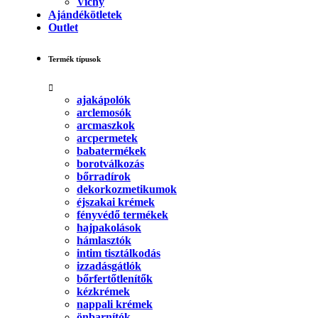
Vichy
Ajándékötletek
Outlet
Termék típusok
ajakápolók
arclemosók
arcmaszkok
arcpermetek
babatermékek
borotválkozás
bőrradírok
dekorkozmetikumok
éjszakai krémek
fényvédő termékek
hajpakolások
hámlasztók
intim tisztálkodás
izzadásgátlók
bőrfertőtlenítők
kézkrémek
nappali krémek
önbarnítók