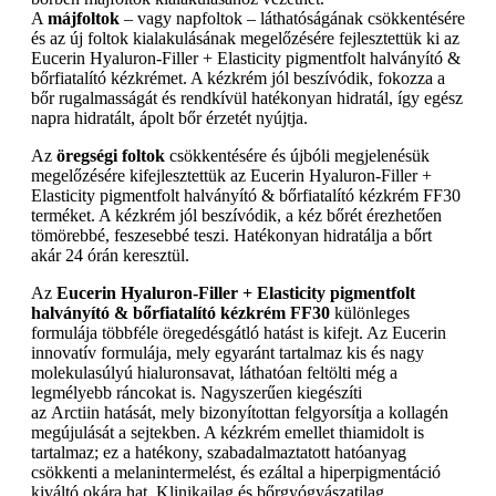
A
májfoltok
– vagy napfoltok – láthatóságának csökkentésére
és az új foltok kialakulásának megelőzésére fejlesztettük ki az
Eucerin Hyaluron-Filler + Elasticity pigmentfolt halványító &
bőrfiatalító kézkrémet. A kézkrém jól beszívódik, fokozza a
bőr rugalmasságát és rendkívül hatékonyan hidratál, így egész
napra hidratált, ápolt bőr érzetét nyújtja.
Az
öregségi foltok
csökkentésére és újbóli megjelenésük
megelőzésére kifejlesztettük az Eucerin Hyaluron-Filler +
Elasticity pigmentfolt halványító & bőrfiatalító kézkrém FF30
terméket. A kézkrém jól beszívódik, a kéz bőrét érezhetően
tömörebbé, feszesebbé teszi. Hatékonyan hidratálja a bőrt
akár 24 órán keresztül.
Az
Eucerin Hyaluron-Filler + Elasticity pigmentfolt
halványító & bőrfiatalító kézkrém FF30
különleges
formulája többféle öregedésgátló hatást is kifejt. Az Eucerin
innovatív formulája, mely egyaránt tartalmaz kis és nagy
molekulasúlyú hialuronsavat, láthatóan feltölti még a
legmélyebb ráncokat is. Nagyszerűen kiegészíti
az Arctiin hatását, mely bizonyítottan felgyorsítja a kollagén
megújulását a sejtekben. A kézkrém emellet thiamidolt is
tartalmaz; ez a hatékony, szabadalmaztatott hatóanyag
csökkenti a melanintermelést, és ezáltal a hiperpigmentáció
kiváltó okára hat. Klinikailag és bőrgyógyászatilag