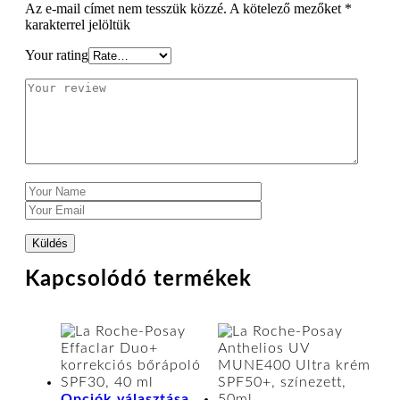
Az e-mail címet nem tesszük közzé.
A kötelező mezőket
*
karakterrel jelöltük
Your rating
Kapcsolódó termékek
Ennek
Opciók választása