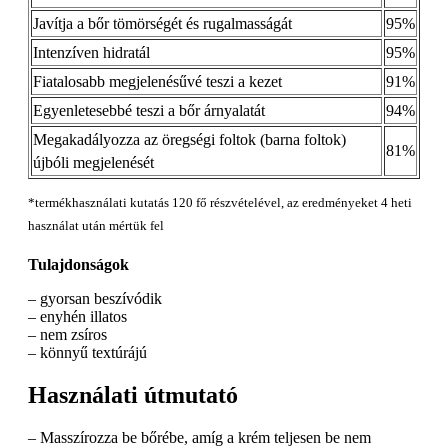
Javítja a bőr tömörségét és rugalmasságát
95%
Intenzíven hidratál
95%
Fiatalosabb megjelenésűvé teszi a kezet
91%
Egyenletesebbé teszi a bőr árnyalatát
94%
Megakadályozza az öregségi foltok (barna foltok)
81%
újbóli megjelenését
*termékhasználati kutatás 120 fő részvételével, az eredményeket 4 heti
használat után mértük fel
Tulajdonságok
– gyorsan beszívódik
– enyhén illatos
– nem zsíros
– könnyű textúrájú
Használati útmutató
– Masszírozza be bőrébe, amíg a krém teljesen be nem