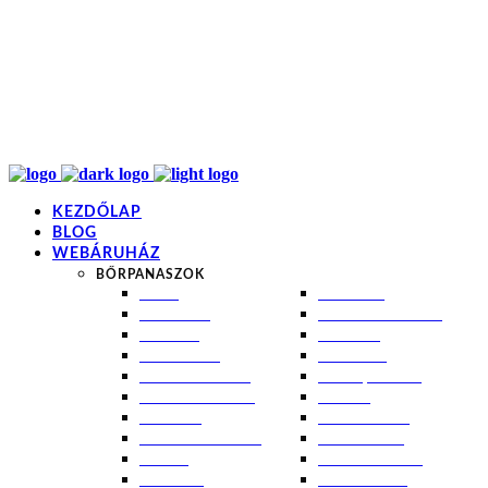
info@kremezz.hu
+36 70 349 7053
H-P: 8-20
+36 70 349 7053
KEZDŐLAP
BLOG
WEBÁRUHÁZ
BŐRPANASZOK
AKNÉ
NAPÉGÉS
BABABŐR
PIGMENTFOLTOK
EKCÉMA
RÁNCOK
ÉRETT BŐR
ROSACEA
ÉRZÉKENY BŐR
SEBEK, HEGEK
FERTŐTLENÍTÉS
STRIÁK
IZZADÁS
SZÁRAZ BŐR
KOMBINÁLT BŐR
SZEBORREA
KORPA
TÁG PÓRUSOK
KOSZMÓ
ZSÍROS BŐR