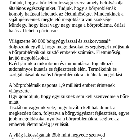
Tudjuk, hogy a bőr létfontosságú szerv, amely befolyásolja
általános egészségünket. Tudjuk, hogy a bőrproblémák
komoly hatással lehetnek az életminőségre. Mindenkinek a
saját igényeinek megfelelő megoldásra van szüksége.
Mindegy, hogy kicsi vagy nagy maga a bőrprobléma, óriási
hatással lehet a páciensre.
Világszerte 90 000 bőrgyógyásszal és szakorvossal*
dolgozunk együtt, hogy megoldásokat és segítséget nyújtsunk
a bőrproblémákkal küzdő emberek számára. Életminőség
javító megoldásokat.
Ezért járunk a mikrobiom és immunitással foglalkozó
tudományos kutatás és fejlesztések élén. Termékeink és
szolgáltatásaink valós bőrproblémákra kínálnak megoldást.
A bőrproblémák naponta 1,9 milliárd embert érintenek
világszerte.
Úgy gondoljuk, hogy egyiküknek sem kell szenvednie a bőre
miatt.
Tisztában vagyunk vele, hogy tovább kell haladnunk a
megkezdett úton, folytatva a bőrgyógyászat fejlesztését, egyre
jobb megoldásokat nyújtva a bőrproblémákra, segítve az
emberek életminőség javulását.
A világ lakosságának több mint negyede szenved