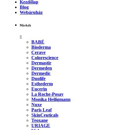
Kezdőlap
Blog
Webáruház
Márkák
BABÉ
Bioderma
Cerave
Colorescience
Dermastir
Dermeden
Dermedic
Duolife
Esthederm
Eucerin
La Roche-Posay
Monika Heiligmann
Nuxe
Paris Leaf
SkinCeuticals
Teoxane
URIAGE