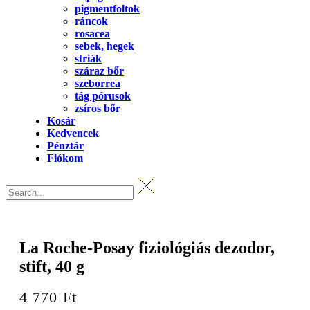
pigmentfoltok
ráncok
rosacea
sebek, hegek
striák
száraz bőr
szeborrea
tág pórusok
zsíros bőr
Kosár
Kedvencek
Pénztár
Fiókom
La Roche-Posay fiziológiás dezodor,
stift, 40 g
4 770
Ft