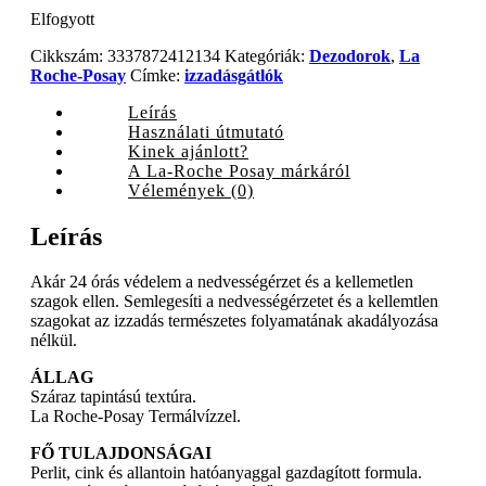
Elfogyott
Cikkszám:
3337872412134
Kategóriák:
Dezodorok
,
La
Roche-Posay
Címke:
izzadásgátlók
Leírás
Használati útmutató
Kinek ajánlott?
A La-Roche Posay márkáról
Vélemények (0)
Leírás
Akár 24 órás védelem a nedvességérzet és a kellemetlen
szagok ellen. Semlegesíti a nedvességérzetet és a kellemtlen
szagokat az izzadás természetes folyamatának akadályozása
nélkül.
ÁLLAG
Száraz tapintású textúra.
La Roche-Posay Termálvízzel.
FŐ TULAJDONSÁGAI
Perlit, cink és allantoin hatóanyaggal gazdagított formula.