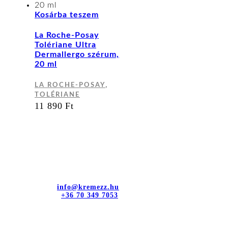
Kosárba teszem
La Roche-Posay
Tolériane Ultra
Dermallergo szérum,
20 ml
,
LA ROCHE-POSAY
TOLÉRIANE
11 890
Ft
Kapcsolat
dr. Sztányi és Társa Kft.
Cím: 4400 Nyíregyháza, Bujtos u. 15.
E-mail cím:
info@kremezz.hu
Telefonszám:
+36 70 349 7053