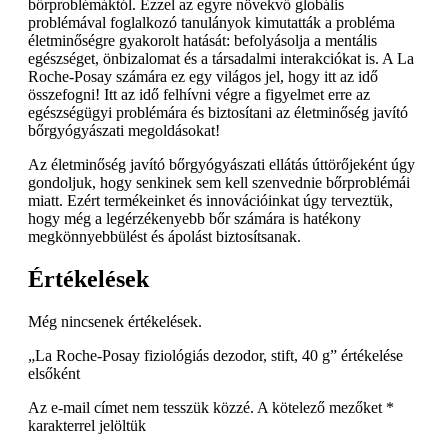
bőrproblémáktól. Ezzel az egyre növekvő globális
problémával foglalkozó tanulányok kimutatták a probléma
életminőségre gyakorolt hatását: befolyásolja a mentális
egészséget, önbizalomat és a társadalmi interakciókat is. A La
Roche-Posay számára ez egy világos jel, hogy itt az idő
összefogni! Itt az idő felhívni végre a figyelmet erre az
egészségügyi problémára és biztosítani az életminőség javító
bőrgyógyászati megoldásokat!
Az életminőség javító bőrgyógyászati ellátás úttörőjeként úgy
gondoljuk, hogy senkinek sem kell szenvednie bőrproblémái
miatt. Ezért termékeinket és innovációinkat úgy terveztük,
hogy még a legérzékenyebb bőr számára is hatékony
megkönnyebbülést és ápolást biztosítsanak.
Értékelések
Még nincsenek értékelések.
„La Roche-Posay fiziológiás dezodor, stift, 40 g” értékelése
elsőként
Az e-mail címet nem tesszük közzé.
A kötelező mezőket
*
karakterrel jelöltük