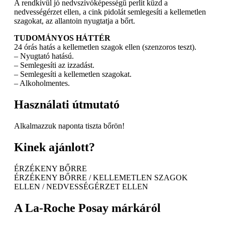
A rendkívül jó nedvszívóképességű perlit küzd a
nedvességérzet ellen, a cink pidolát semlegesíti a kellemetlen
szagokat, az allantoin nyugtatja a bőrt.
TUDOMÁNYOS HÁTTÉR
24 órás hatás a kellemetlen szagok ellen (szenzoros teszt).
– Nyugtató hatású.
– Semlegesíti az izzadást.
– Semlegesíti a kellemetlen szagokat.
– Alkoholmentes.
Használati útmutató
Alkalmazzuk naponta tiszta bőrön!
Kinek ajánlott?
ÉRZÉKENY BŐRRE
ÉRZÉKENY BŐRRE / KELLEMETLEN SZAGOK
ELLEN / NEDVESSÉGÉRZET ELLEN
A La-Roche Posay márkáról