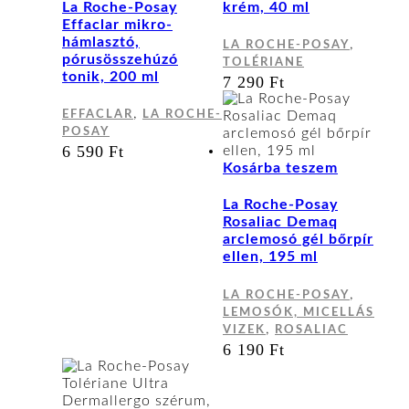
La Roche-Posay
krém, 40 ml
Effaclar mikro-
hámlasztó,
,
LA ROCHE-POSAY
pórusösszehúzó
TOLÉRIANE
tonik, 200 ml
7 290
Ft
,
EFFACLAR
LA ROCHE-
POSAY
6 590
Ft
Kosárba teszem
La Roche-Posay
Rosaliac Demaq
arclemosó gél bőrpír
ellen, 195 ml
,
LA ROCHE-POSAY
LEMOSÓK, MICELLÁS
,
VIZEK
ROSALIAC
6 190
Ft