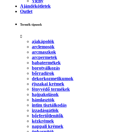
Vichy
Ajándékötletek
Outlet
Termék típusok
ajakápolók
arclemosók
arcmaszkok
arcpermetek
babatermékek
borotválkozás
bőrradírok
dekorkozmetikumok
éjszakai krémek
fényvédő termékek
hajpakolások
hámlasztók
intim tisztálkodás
izzadásgátlók
bőrfertőtlenítők
kézkrémek
nappali krémek
önbarnítók