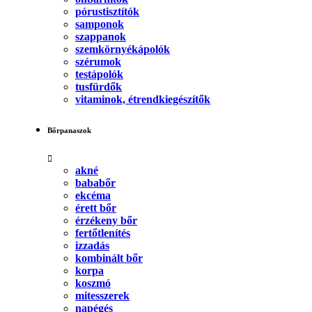
pórustisztítók
samponok
szappanok
szemkörnyékápolók
szérumok
testápolók
tusfürdők
vitaminok, étrendkiegészítők
Bőrpanaszok
akné
bababőr
ekcéma
érett bőr
érzékeny bőr
fertőtlenítés
izzadás
kombinált bőr
korpa
koszmó
mitesszerek
napégés