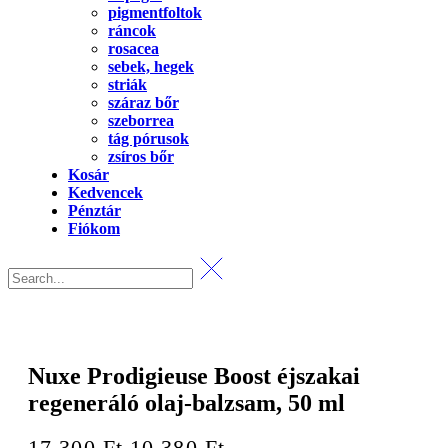
pigmentfoltok
ráncok
rosacea
sebek, hegek
striák
száraz bőr
szeborrea
tág pórusok
zsíros bőr
Kosár
Kedvencek
Pénztár
Fiókom
Nuxe Prodigieuse Boost éjszakai
regeneráló olaj-balzsam, 50 ml
Original
Current
17 300
Ft
10 380
Ft