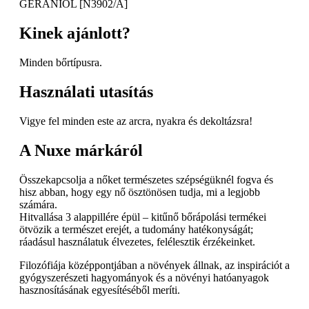
GERANIOL [N3902/A]
Kinek ajánlott?
Minden bőrtípusra.
Használati utasítás
Vigye fel minden este az arcra, nyakra és dekoltázsra!
A Nuxe márkáról
Összekapcsolja a nőket természetes szépségüknél fogva és
hisz abban, hogy egy nő ösztönösen tudja, mi a legjobb
számára.
Hitvallása 3 alappillére épül – kitűnő bőrápolási termékei
ötvözik a természet erejét, a tudomány hatékonyságát;
ráadásul használatuk élvezetes, felélesztik érzékeinket.
Filozófiája középpontjában a növények állnak, az inspirációt a
gyógyszerészeti hagyományok és a növényi hatóanyagok
hasznosításának egyesítéséből meríti.