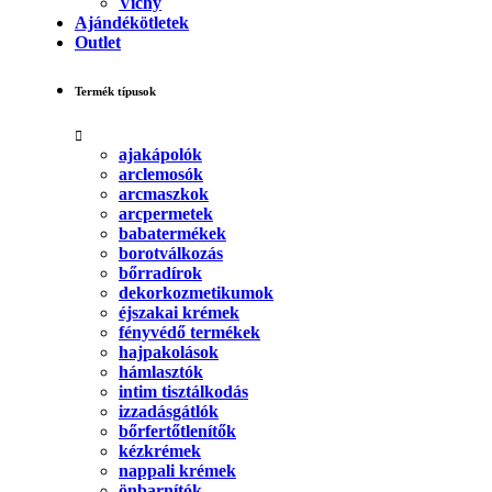
Vichy
Ajándékötletek
Outlet
Termék típusok
ajakápolók
arclemosók
arcmaszkok
arcpermetek
babatermékek
borotválkozás
bőrradírok
dekorkozmetikumok
éjszakai krémek
fényvédő termékek
hajpakolások
hámlasztók
intim tisztálkodás
izzadásgátlók
bőrfertőtlenítők
kézkrémek
nappali krémek
önbarnítók