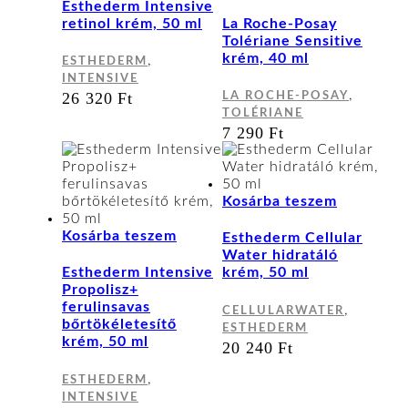
Esthederm Intensive
retinol krém, 50 ml
La Roche-Posay
Tolériane Sensitive
krém, 40 ml
,
ESTHEDERM
INTENSIVE
,
26 320
Ft
LA ROCHE-POSAY
TOLÉRIANE
7 290
Ft
Kosárba teszem
Kosárba teszem
Esthederm Cellular
Water hidratáló
Esthederm Intensive
krém, 50 ml
Propolisz+
ferulinsavas
,
CELLULARWATER
bőrtökéletesítő
ESTHEDERM
krém, 50 ml
20 240
Ft
,
ESTHEDERM
INTENSIVE