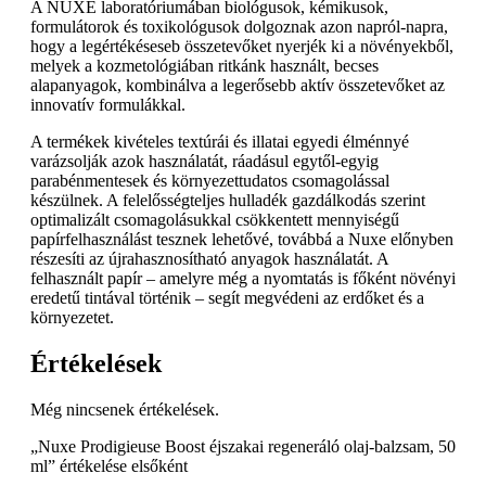
A NUXE laboratóriumában biológusok, kémikusok,
formulátorok és toxikológusok dolgoznak azon napról-napra,
hogy a legértékéseseb összetevőket nyerjék ki a növényekből,
melyek a kozmetológiában ritkánk használt, becses
alapanyagok, kombinálva a legerősebb aktív összetevőket az
innovatív formulákkal.
A termékek kivételes textúrái és illatai egyedi élménnyé
varázsolják azok használatát, ráadásul egytől-egyig
parabénmentesek és környezettudatos csomagolással
készülnek. A felelősségteljes hulladék gazdálkodás szerint
optimalizált csomagolásukkal csökkentett mennyiségű
papírfelhasználást tesznek lehetővé, továbbá a Nuxe előnyben
részesíti az újrahasznosítható anyagok használatát. A
felhasznált papír – amelyre még a nyomtatás is főként növényi
eredetű tintával történik – segít megvédeni az erdőket és a
környezetet.
Értékelések
Még nincsenek értékelések.
„Nuxe Prodigieuse Boost éjszakai regeneráló olaj-balzsam, 50
ml” értékelése elsőként