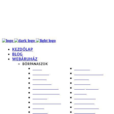
info@kremezz.hu
+36 70 349 7053
H-P: 8-20
+36 70 349 7053
KEZDŐLAP
BLOG
WEBÁRUHÁZ
BŐRPANASZOK
AKNÉ
NAPÉGÉS
BABABŐR
PIGMENTFOLTOK
EKCÉMA
RÁNCOK
ÉRETT BŐR
ROSACEA
ÉRZÉKENY BŐR
SEBEK, HEGEK
FERTŐTLENÍTÉS
STRIÁK
IZZADÁS
SZÁRAZ BŐR
KOMBINÁLT BŐR
SZEBORREA
KORPA
TÁG PÓRUSOK
KOSZMÓ
ZSÍROS BŐR