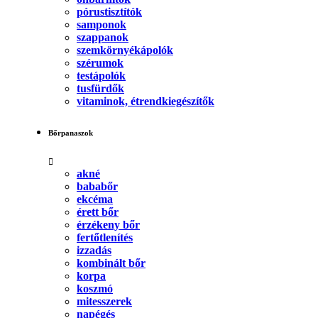
pórustisztítók
samponok
szappanok
szemkörnyékápolók
szérumok
testápolók
tusfürdők
vitaminok, étrendkiegészítők
Bőrpanaszok
akné
bababőr
ekcéma
érett bőr
érzékeny bőr
fertőtlenítés
izzadás
kombinált bőr
korpa
koszmó
mitesszerek
napégés