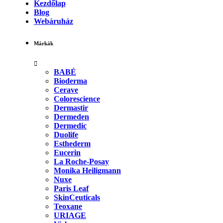
Kezdőlap
Blog
Webáruház
Márkák
BABÉ
Bioderma
Cerave
Colorescience
Dermastir
Dermeden
Dermedic
Duolife
Esthederm
Eucerin
La Roche-Posay
Monika Heiligmann
Nuxe
Paris Leaf
SkinCeuticals
Teoxane
URIAGE