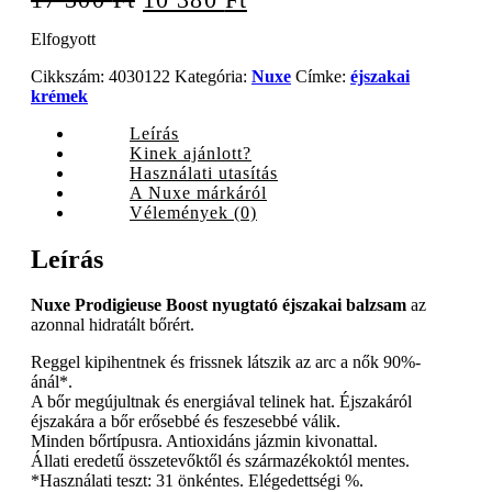
price
price
Elfogyott
was:
is:
17
10
Cikkszám:
4030122
Kategória:
Nuxe
Címke:
éjszakai
300 Ft.
380 Ft.
krémek
Leírás
Kinek ajánlott?
Használati utasítás
A Nuxe márkáról
Vélemények (0)
Leírás
Nuxe Prodigieuse Boost nyugtató éjszakai balzsam
az
azonnal hidratált bőrért.
Reggel kipihentnek és frissnek látszik az arc a nők 90%-
ánál*.
A bőr megújultnak és energiával telinek hat. Éjszakáról
éjszakára a bőr erősebbé és feszesebbé válik.
Minden bőrtípusra. Antioxidáns jázmin kivonattal.
Állati eredetű összetevőktől és származékoktól mentes.
*Használati teszt: 31 önkéntes. Elégedettségi %.