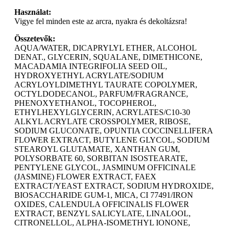
Használat:
Vigye fel minden este az arcra, nyakra és dekoltázsra!
Összetevők:
AQUA/WATER, DICAPRYLYL ETHER, ALCOHOL
DENAT., GLYCERIN, SQUALANE, DIMETHICONE,
MACADAMIA INTEGRIFOLIA SEED OIL,
HYDROXYETHYL ACRYLATE/SODIUM
ACRYLOYLDIMETHYL TAURATE COPOLYMER,
OCTYLDODECANOL, PARFUM/FRAGRANCE,
PHENOXYETHANOL, TOCOPHEROL,
ETHYLHEXYLGLYCERIN, ACRYLATES/C10-30
ALKYL ACRYLATE CROSSPOLYMER, RIBOSE,
SODIUM GLUCONATE, OPUNTIA COCCINELLIFERA
FLOWER EXTRACT, BUTYLENE GLYCOL, SODIUM
STEAROYL GLUTAMATE, XANTHAN GUM,
POLYSORBATE 60, SORBITAN ISOSTEARATE,
PENTYLENE GLYCOL, JASMINUM OFFICINALE
(JASMINE) FLOWER EXTRACT, FAEX
EXTRACT/YEAST EXTRACT, SODIUM HYDROXIDE,
BIOSACCHARIDE GUM-1, MICA, CI 77491/IRON
OXIDES, CALENDULA OFFICINALIS FLOWER
EXTRACT, BENZYL SALICYLATE, LINALOOL,
CITRONELLOL, ALPHA-ISOMETHYL IONONE,