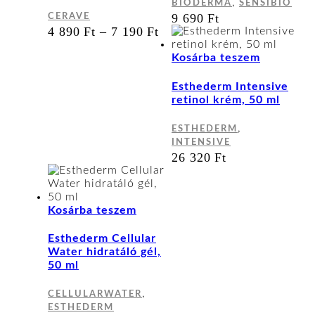
,
BIODERMA
SENSIBIO
A
9 690
Ft
CERAVE
változatok
ÁRTARTOMÁNY:
4 890
Ft
–
7 190
Ft
a
4
termékoldalon
890 FT
Kosárba teszem
választhatók
-
ki
7
Esthederm Intensive
190 FT
retinol krém, 50 ml
,
ESTHEDERM
INTENSIVE
26 320
Ft
Kosárba teszem
Esthederm Cellular
Water hidratáló gél,
50 ml
,
CELLULARWATER
ESTHEDERM