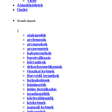
Vichy
Ajándékötletek
Outlet
Termék típusok
ajakápolók
arclemosók
arcmaszkok
arcpermetek
babatermékek
borotválkozás
bőrradírok
dekorkozmetikumok
éjszakai krémek
fényvédő termékek
hajpakolások
hámlasztók
intim tisztálkodás
izzadásgátlók
bőrfertőtlenítők
kézkrémek
nappali krémek
önbarnítók