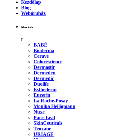
Kezdőlap
Blog
Webáruház
Márkák
BABÉ
Bioderma
Cerave
Colorescience
Dermastir
Dermeden
Dermedic
Duolife
Esthederm
Eucerin
La Roche-Posay
Monika Heiligmann
Nuxe
Paris Leaf
SkinCeuticals
Teoxane
URIAGE