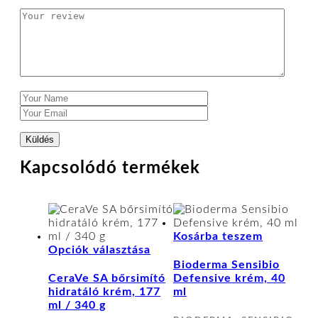
Kapcsolódó termékek
Kosárba teszem
Ennek
Opciók választása
a
Bioderma Sensibio
terméknek
CeraVe SA bőrsimító
Defensive krém, 40
több
hidratáló krém, 177
ml
variációja
ml / 340 g
van.