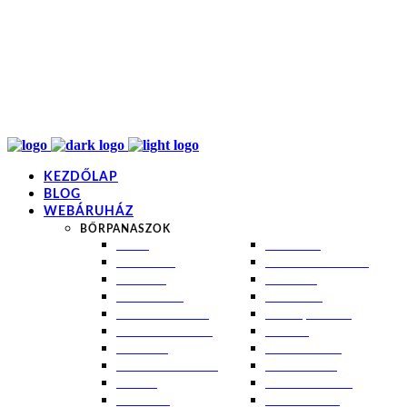
info@kremezz.hu
+36 70 349 7053
H-P: 8-20
+36 70 349 7053
KEZDŐLAP
BLOG
WEBÁRUHÁZ
BŐRPANASZOK
AKNÉ
NAPÉGÉS
BABABŐR
PIGMENTFOLTOK
EKCÉMA
RÁNCOK
ÉRETT BŐR
ROSACEA
ÉRZÉKENY BŐR
SEBEK, HEGEK
FERTŐTLENÍTÉS
STRIÁK
IZZADÁS
SZÁRAZ BŐR
KOMBINÁLT BŐR
SZEBORREA
KORPA
TÁG PÓRUSOK
KOSZMÓ
ZSÍROS BŐR