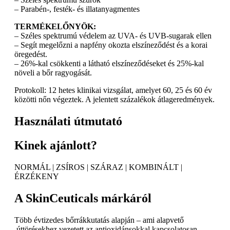
– Parabén-, festék- és illatanyagmentes
TERMÉKELŐNYÖK:
– Széles spektrumú védelem az UVA- és UVB-sugarak ellen
– Segít megelőzni a napfény okozta elszíneződést és a korai
öregedést.
– 26%-kal csökkenti a látható elszíneződéseket és 25%-kal
növeli a bőr ragyogását.
Protokoll: 12 hetes klinikai vizsgálat, amelyet 60, 25 és 60 év
közötti nőn végeztek. A jelentett százalékok átlageredmények.
Használati útmutató
Kinek ajánlott?
NORMÁL | ZSÍROS | SZÁRAZ | KOMBINÁLT |
ÉRZÉKENY
A SkinCeuticals márkáról
Több évtizedes bőrrákkutatás alapján – ami alapvető
.úttörésekhez vezetett az antioxidánsokkal kapcsolatosan –