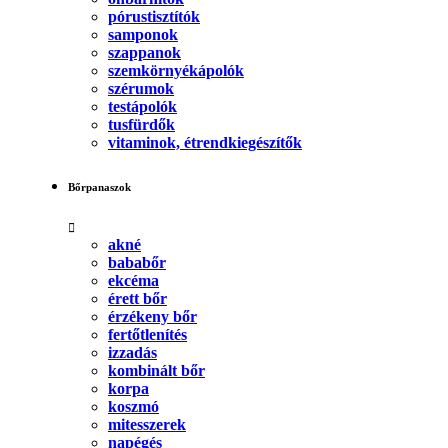
pórustisztítók
samponok
szappanok
szemkörnyékápolók
szérumok
testápolók
tusfürdők
vitaminok, étrendkiegészítők
Bőrpanaszok
akné
bababőr
ekcéma
érett bőr
érzékeny bőr
fertőtlenítés
izzadás
kombinált bőr
korpa
koszmó
mitesszerek
napégés