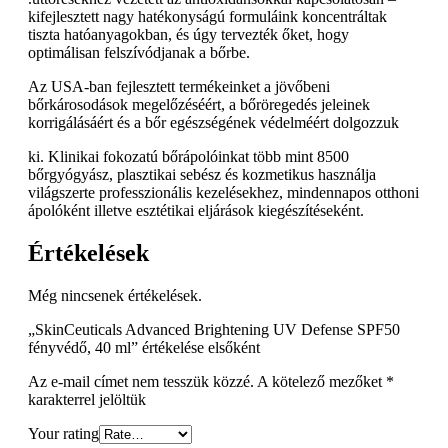
kifejlesztett nagy hatékonyságú formuláink koncentráltak
tiszta hatóanyagokban, és úgy tervezték őket, hogy
optimálisan felszívódjanak a bőrbe.
Az USA-ban fejlesztett termékeinket a jövőbeni
bőrkárosodások megelőzéséért, a bőröregedés jeleinek
korrigálásáért és a bőr egészségének védelméért dolgozzuk
ki. Klinikai fokozatú bőrápolóinkat több mint 8500
bőrgyógyász, plasztikai sebész és kozmetikus használja
világszerte professzionális kezelésekhez, mindennapos otthoni
ápolóként illetve esztétikai eljárások kiegészítéseként.
Értékelések
Még nincsenek értékelések.
„SkinCeuticals Advanced Brightening UV Defense SPF50
fényvédő, 40 ml” értékelése elsőként
Az e-mail címet nem tesszük közzé.
A kötelező mezőket
*
karakterrel jelöltük
Your rating