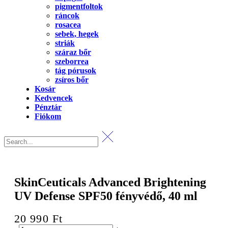
pigmentfoltok
ráncok
rosacea
sebek, hegek
striák
száraz bőr
szeborrea
tág pórusok
zsíros bőr
Kosár
Kedvencek
Pénztár
Fiókom
SkinCeuticals Advanced Brightening
UV Defense SPF50 fényvédő, 40 ml
20 990
Ft