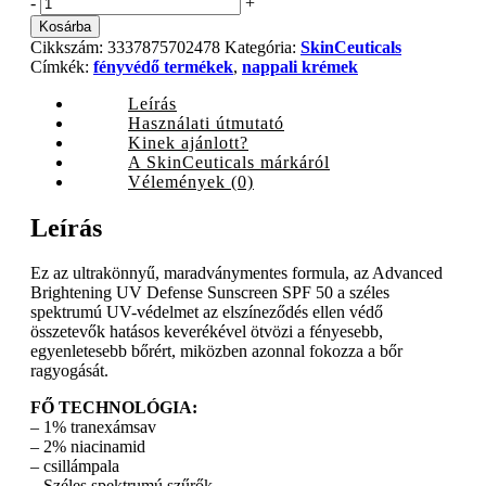
SkinCeuticals
-
+
Advanced
Kosárba
Brightening
Cikkszám:
3337875702478
Kategória:
SkinCeuticals
UV
Címkék:
fényvédő termékek
,
nappali krémek
Defense
SPF50
Leírás
fényvédő,
Használati útmutató
40
Kinek ajánlott?
ml
A SkinCeuticals márkáról
quantity
Vélemények (0)
Leírás
Ez az ultrakönnyű, maradványmentes formula, az Advanced
Brightening UV Defense Sunscreen SPF 50 a széles
spektrumú UV-védelmet az elszíneződés ellen védő
összetevők hatásos keverékével ötvözi a fényesebb,
egyenletesebb bőrért, miközben azonnal fokozza a bőr
ragyogását.
FŐ TECHNOLÓGIA:
– 1% tranexámsav
– 2% niacinamid
– csillámpala
– Széles spektrumú szűrők