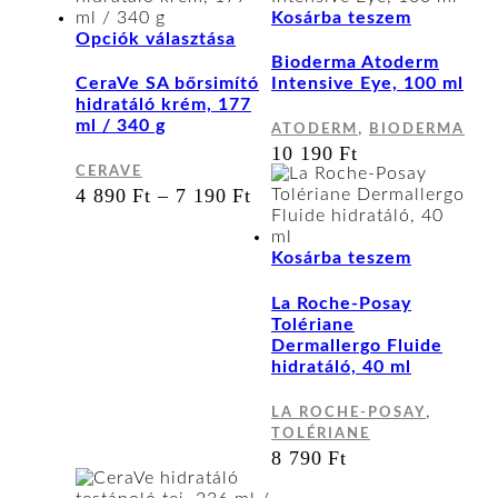
Kosárba teszem
Ennek
Opciók választása
a
Bioderma Atoderm
terméknek
CeraVe SA bőrsimító
Intensive Eye, 100 ml
több
hidratáló krém, 177
variációja
ml / 340 g
,
ATODERM
BIODERMA
van.
10 190
Ft
A
CERAVE
változatok
ÁRTARTOMÁNY:
4 890
Ft
–
7 190
Ft
a
4
termékoldalon
890 FT
választhatók
-
Kosárba teszem
ki
7
190 FT
La Roche-Posay
Tolériane
Dermallergo Fluide
hidratáló, 40 ml
,
LA ROCHE-POSAY
TOLÉRIANE
8 790
Ft