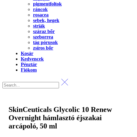
pigmentfoltok
ráncok
rosacea
sebek, hegek
striák
száraz bőr
szeborrea
tág pórusok
zsíros bőr
Kosár
Kedvencek
Pénztár
Fiókom
SkinCeuticals Glycolic 10 Renew
Overnight hámlasztó éjszakai
arcápoló, 50 ml