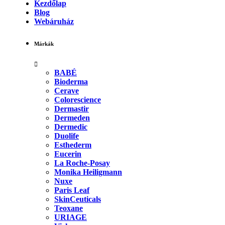
Kezdőlap
Blog
Webáruház
Márkák
BABÉ
Bioderma
Cerave
Colorescience
Dermastir
Dermeden
Dermedic
Duolife
Esthederm
Eucerin
La Roche-Posay
Monika Heiligmann
Nuxe
Paris Leaf
SkinCeuticals
Teoxane
URIAGE