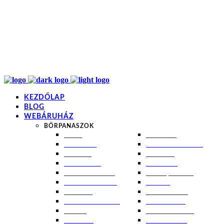
info@kremezz.hu
+36 70 349 7053
H-P: 8-20
+36 70 349 7053
KEZDŐLAP
BLOG
WEBÁRUHÁZ
BŐRPANASZOK
AKNÉ
NAPÉGÉS
BABABŐR
PIGMENTFOLTOK
EKCÉMA
RÁNCOK
ÉRETT BŐR
ROSACEA
ÉRZÉKENY BŐR
SEBEK, HEGEK
FERTŐTLENÍTÉS
STRIÁK
IZZADÁS
SZÁRAZ BŐR
KOMBINÁLT BŐR
SZEBORREA
KORPA
TÁG PÓRUSOK
KOSZMÓ
ZSÍROS BŐR