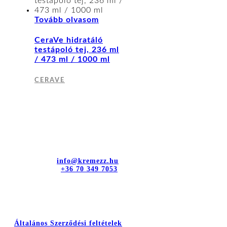
Tovább olvasom
CeraVe hidratáló
testápoló tej, 236 ml
/ 473 ml / 1000 ml
CERAVE
Kapcsolat
dr. Sztányi és Társa Kft.
Cím: 4400 Nyíregyháza, Bujtos u. 15.
E-mail cím:
info@kremezz.hu
Telefonszám:
+36 70 349 7053
Hasznos információk
Általános Szerződési feltételek