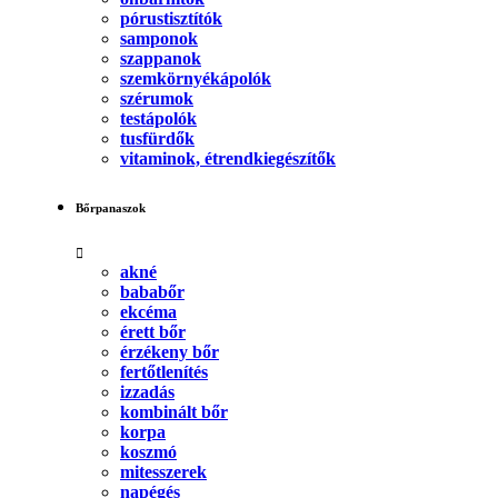
pórustisztítók
samponok
szappanok
szemkörnyékápolók
szérumok
testápolók
tusfürdők
vitaminok, étrendkiegészítők
Bőrpanaszok
akné
bababőr
ekcéma
érett bőr
érzékeny bőr
fertőtlenítés
izzadás
kombinált bőr
korpa
koszmó
mitesszerek
napégés