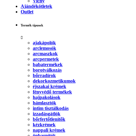
Vichy
Ajándékötletek
Outlet
Termék típusok
ajakápolók
arclemosók
arcmaszkok
arcpermetek
babatermékek
borotválkozás
bőrradírok
dekorkozmetikumok
éjszakai krémek
fényvédő termékek
hajpakolások
hámlasztók
intim tisztálkodás
izzadásgátlók
bőrfertőtlenítők
kézkrémek
nappali krémek
önbarnítók