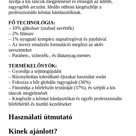
Javítja a kis ráncok megjelenését és elősegíti az üdébb,
ragyogóbb arcszínt. Ideális otthoni kiegészítője a
professzionális kémiai hámlasztóknak.
FŐ TECHNOLÓGIA:
– 10% glikolsav (szabad savérték)
– 2% fitinsav
– 1% nyugtató komplex napraforgóval és jojobával
– Az inverz emulziós formuláció megőrzi az aktív
savszinteket
– Paraben-, színezék-, és illatanyag-mentes
TERMÉKELŐNYÖK:
– Gyorsítja a sejtmegújulást
– Bizonyítottan tolerálható éjszakai használat során
– Fokozza a bőr globális ragyogását (36%)
– Finomítja a bőrfelszín textúráját (37%), és szépíti a kis
ráncok megjelenését
– Kiegészíti a kémiai hámlasztókat és egyéb professzionális
bőrfehérítő és tisztító kezeléseket
Használati útmutató
Kinek ajánlott?