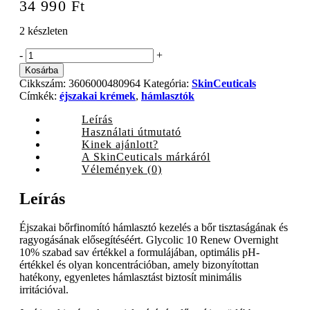
34 990
Ft
2 készleten
SkinCeuticals
-
+
Glycolic
Kosárba
10
Cikkszám:
3606000480964
Kategória:
SkinCeuticals
Renew
Címkék:
éjszakai krémek
,
hámlasztók
Overnight
hámlasztó
Leírás
éjszakai
Használati útmutató
arcápoló,
Kinek ajánlott?
50
A SkinCeuticals márkáról
ml
Vélemények (0)
quantity
Leírás
Éjszakai bőrfinomító hámlasztó kezelés a bőr tisztaságának és
ragyogásának elősegítéséért. Glycolic 10 Renew Overnight
10% szabad sav értékkel a formulájában, optimális pH-
értékkel és olyan koncentrációban, amely bizonyítottan
hatékony, egyenletes hámlasztást biztosít minimális
irritációval.