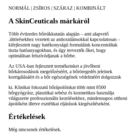
NORMÁL | ZSÍROS | SZÁRAZ | KOMBINÁLT
A SkinCeuticals márkáról
Több évtizedes bőrrákkutatás alapján – ami alapvető
.úttörésekhez vezetett az antioxidánsokkal kapcsolatosan –
kifejlesztett nagy hatékonyságú formuláink koncentráltak
tiszta hatóanyagokban, és úgy tervezték őket, hogy
optimálisan felszívódjanak a bőrbe.
Az USA-ban fejlesztett termékeinket a jövőbeni
bőrkárosodások megelőzéséért, a bőröregedés jeleinek
korrigálásáért és a bőr egészségének védelméért dolgozzuk
ki. Klinikai fokozatú bőrápolóinkat több mint 8500
bőrgyógyász, plasztikai sebész és kozmetikus használja
világszerte professzionális kezelésekhez, mindennapos otthoni
ápolóként illetve esztétikai eljárások kiegészítéseként.
Értékelések
Még nincsenek értékelések.