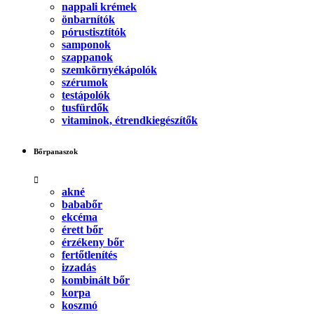
nappali krémek
önbarnítók
pórustisztítók
samponok
szappanok
szemkörnyékápolók
szérumok
testápolók
tusfürdők
vitaminok, étrendkiegészítők
Bőrpanaszok
akné
bababőr
ekcéma
érett bőr
érzékeny bőr
fertőtlenítés
izzadás
kombinált bőr
korpa
koszmó