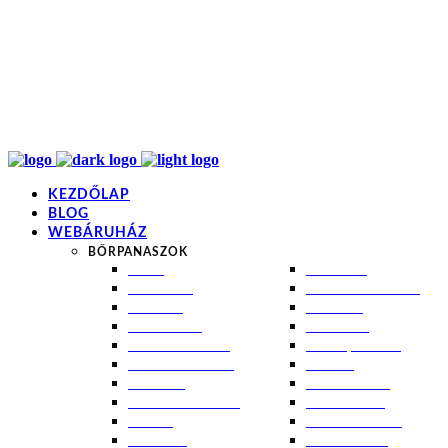
info@kremezz.hu
+36 70 349 7053
H-P: 8-20
+36 70 349 7053
KEZDŐLAP
BLOG
WEBÁRUHÁZ
BŐRPANASZOK
AKNÉ
NAPÉGÉS
BABABŐR
PIGMENTFOLTOK
EKCÉMA
RÁNCOK
ÉRETT BŐR
ROSACEA
ÉRZÉKENY BŐR
SEBEK, HEGEK
FERTŐTLENÍTÉS
STRIÁK
IZZADÁS
SZÁRAZ BŐR
KOMBINÁLT BŐR
SZEBORREA
KORPA
TÁG PÓRUSOK
KOSZMÓ
ZSÍROS BŐR