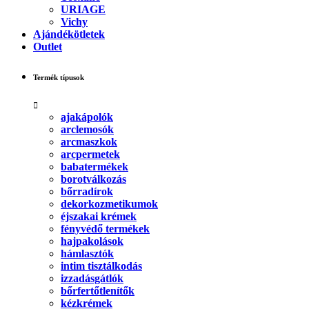
URIAGE
Vichy
Ajándékötletek
Outlet
Termék típusok
ajakápolók
arclemosók
arcmaszkok
arcpermetek
babatermékek
borotválkozás
bőrradírok
dekorkozmetikumok
éjszakai krémek
fényvédő termékek
hajpakolások
hámlasztók
intim tisztálkodás
izzadásgátlók
bőrfertőtlenítők
kézkrémek