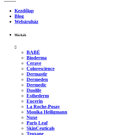
Kezdőlap
Blog
Webáruház
Márkák
BABÉ
Bioderma
Cerave
Colorescience
Dermastir
Dermeden
Dermedic
Duolife
Esthederm
Eucerin
La Roche-Posay
Monika Heiligmann
Nuxe
Paris Leaf
SkinCeuticals
Teoxane