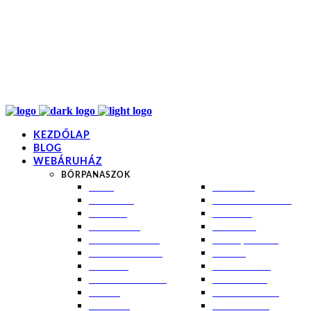
info@kremezz.hu
+36 70 349 7053
H-P: 8-20
+36 70 349 7053
KEZDŐLAP
BLOG
WEBÁRUHÁZ
BŐRPANASZOK
AKNÉ
NAPÉGÉS
BABABŐR
PIGMENTFOLTOK
EKCÉMA
RÁNCOK
ÉRETT BŐR
ROSACEA
ÉRZÉKENY BŐR
SEBEK, HEGEK
FERTŐTLENÍTÉS
STRIÁK
IZZADÁS
SZÁRAZ BŐR
KOMBINÁLT BŐR
SZEBORREA
KORPA
TÁG PÓRUSOK
KOSZMÓ
ZSÍROS BŐR