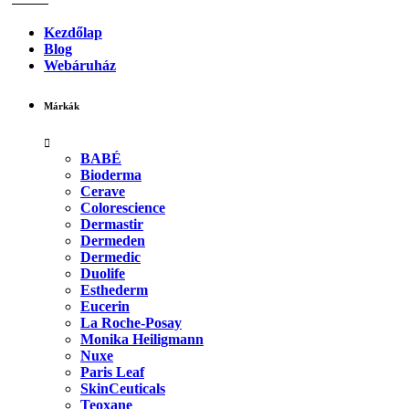
Kezdőlap
Blog
Webáruház
Márkák
BABÉ
Bioderma
Cerave
Colorescience
Dermastir
Dermeden
Dermedic
Duolife
Esthederm
Eucerin
La Roche-Posay
Monika Heiligmann
Nuxe
Paris Leaf
SkinCeuticals
Teoxane