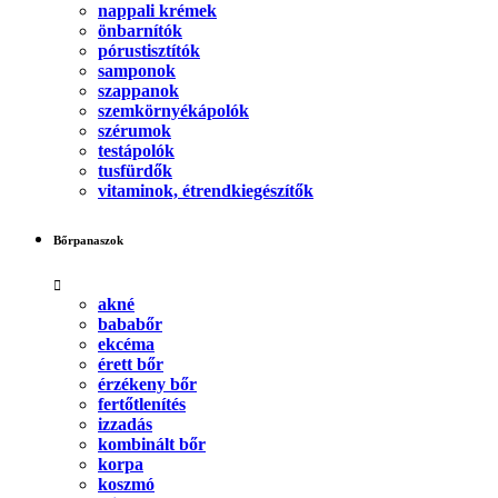
nappali krémek
önbarnítók
pórustisztítók
samponok
szappanok
szemkörnyékápolók
szérumok
testápolók
tusfürdők
vitaminok, étrendkiegészítők
Bőrpanaszok
akné
bababőr
ekcéma
érett bőr
érzékeny bőr
fertőtlenítés
izzadás
kombinált bőr
korpa
koszmó