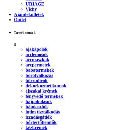
URIAGE
Vichy
Ajándékötletek
Outlet
Termék típusok
ajakápolók
arclemosók
arcmaszkok
arcpermetek
babatermékek
borotválkozás
bőrradírok
dekorkozmetikumok
éjszakai krémek
fényvédő termékek
hajpakolások
hámlasztók
intim tisztálkodás
izzadásgátlók
bőrfertőtlenítők
kézkrémek