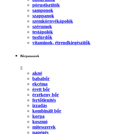
pórustisztítók
samponok
szappanok
szemkörnyékápolók
szérumok
testápolók
tusfürdők
vitaminok, étrendkiegészítők
Bőrpanaszok
akné
bababőr
ekcéma
érett bőr
érzékeny bőr
fertőtlenítés
izzadás
kombinált bőr
korpa
koszmó
mitesszerek
napégés