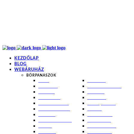
info@kremezz.hu
+36 70 349 7053
H-P: 8-20
+36 70 349 7053
KEZDŐLAP
BLOG
WEBÁRUHÁZ
BŐRPANASZOK
AKNÉ
NAPÉGÉS
BABABŐR
PIGMENTFOLTOK
EKCÉMA
RÁNCOK
ÉRETT BŐR
ROSACEA
ÉRZÉKENY BŐR
SEBEK, HEGEK
FERTŐTLENÍTÉS
STRIÁK
IZZADÁS
SZÁRAZ BŐR
KOMBINÁLT BŐR
SZEBORREA
KORPA
TÁG PÓRUSOK
KOSZMÓ
ZSÍROS BŐR