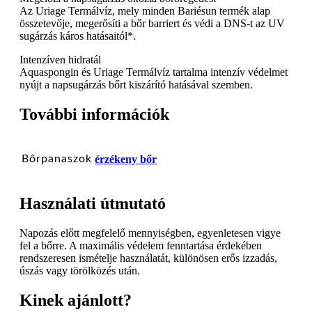
Az Uriage Termálvíz, mely minden Bariésun termék alap
összetevője, megerősíti a bőr barriert és védi a DNS-t az UV
sugárzás káros hatásaitól*.
Intenzíven hidratál
Aquaspongin és Uriage Termálvíz tartalma intenzív védelmet
nyújt a napsugárzás bőrt kiszárító hatásával szemben.
További információk
Bőrpanaszok
érzékeny bőr
Használati útmutató
Napozás előtt megfelelő mennyiségben, egyenletesen vigye
fel a bőrre. A maximális védelem fenntartása érdekében
rendszeresen ismételje használatát, különösen erős izzadás,
úszás vagy törölközés után.
Kinek ajánlott?