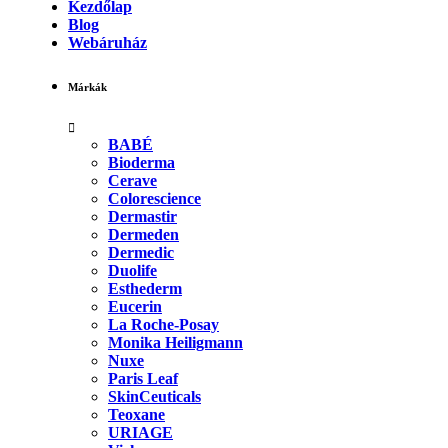
Kezdőlap
Blog
Webáruház
Márkák
BABÉ
Bioderma
Cerave
Colorescience
Dermastir
Dermeden
Dermedic
Duolife
Esthederm
Eucerin
La Roche-Posay
Monika Heiligmann
Nuxe
Paris Leaf
SkinCeuticals
Teoxane
URIAGE