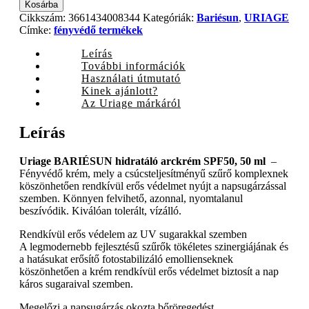
BARIÉSUN
Kosárba
hidratáló
Cikkszám:
3661434008344
Kategóriák:
Bariésun
,
URIAGE
arckrém
Címke:
fényvédő termékek
SPF50,
50
Leírás
ml
További információk
quantity
Használati útmutató
Kinek ajánlott?
Az Uriage márkáról
Leírás
Uriage BARIÉSUN hidratáló arckrém SPF50, 50 ml
–
Fényvédő krém, mely a csúcsteljesítményű szűrő komplexnek
köszönhetően rendkívül erős védelmet nyújt a napsugárzással
szemben. Könnyen felvihető, azonnal, nyomtalanul
beszívódik. Kiválóan tolerált, vízálló.
Rendkívül erős védelem az UV sugarakkal szemben
A legmodernebb fejlesztésű szűrők tökéletes szinergiájának és
a hatásukat erősítő fotostabilizáló emollienseknek
köszönhetően a krém rendkívül erős védelmet biztosít a nap
káros sugaraival szemben.
Megelőzi a napsugárzás okozta bőröregedést