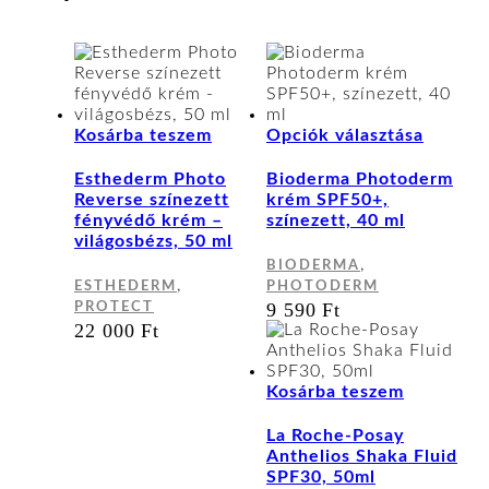
Ennek
Kosárba teszem
Opciók választása
a
termék
Esthederm Photo
Bioderma Photoderm
több
Reverse színezett
krém SPF50+,
variáci
fényvédő krém –
színezett, 40 ml
van.
világosbézs, 50 ml
A
,
BIODERMA
változa
,
ESTHEDERM
PHOTODERM
a
9 590
Ft
PROTECT
terméko
22 000
Ft
választ
ki
Kosárba teszem
La Roche-Posay
Anthelios Shaka Fluid
SPF30, 50ml