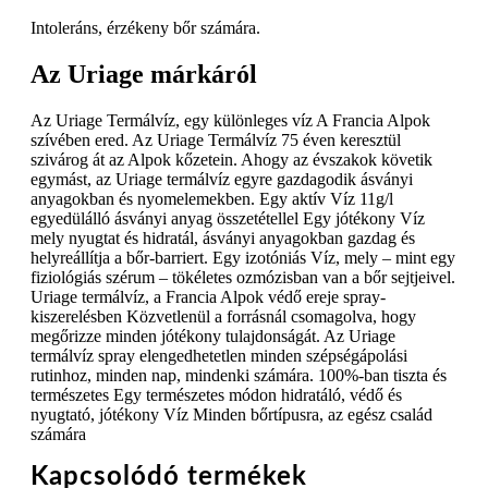
Intoleráns, érzékeny bőr számára.
Az Uriage márkáról
Az Uriage Termálvíz, egy különleges víz A Francia Alpok
szívében ered. Az Uriage Termálvíz 75 éven keresztül
szivárog át az Alpok kőzetein. Ahogy az évszakok követik
egymást, az Uriage termálvíz egyre gazdagodik ásványi
anyagokban és nyomelemekben. Egy aktív Víz 11g/l
egyedülálló ásványi anyag összetétellel Egy jótékony Víz
mely nyugtat és hidratál, ásványi anyagokban gazdag és
helyreállítja a bőr-barriert. Egy izotóniás Víz, mely – mint egy
fiziológiás szérum – tökéletes ozmózisban van a bőr sejtjeivel.
Uriage termálvíz, a Francia Alpok védő ereje spray-
kiszerelésben Közvetlenül a forrásnál csomagolva, hogy
megőrizze minden jótékony tulajdonságát. Az Uriage
termálvíz spray elengedhetetlen minden szépségápolási
rutinhoz, minden nap, mindenki számára. 100%-ban tiszta és
természetes Egy természetes módon hidratáló, védő és
nyugtató, jótékony Víz Minden bőrtípusra, az egész család
számára
Kapcsolódó termékek