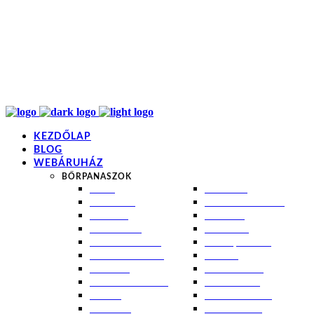
info@kremezz.hu
+36 70 349 7053
H-P: 8-20
+36 70 349 7053
KEZDŐLAP
BLOG
WEBÁRUHÁZ
BŐRPANASZOK
AKNÉ
NAPÉGÉS
BABABŐR
PIGMENTFOLTOK
EKCÉMA
RÁNCOK
ÉRETT BŐR
ROSACEA
ÉRZÉKENY BŐR
SEBEK, HEGEK
FERTŐTLENÍTÉS
STRIÁK
IZZADÁS
SZÁRAZ BŐR
KOMBINÁLT BŐR
SZEBORREA
KORPA
TÁG PÓRUSOK
KOSZMÓ
ZSÍROS BŐR