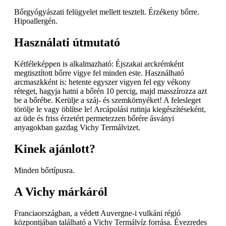
Bőrgyógyászati felügyelet mellett tesztelt. Érzékeny bőrre.
Hipoallergén.
Használati útmutató
Kétféleképpen is alkalmazható: Éjszakai arckrémként
megtisztított bőrre vigye fel minden este. Használható
arcmaszkként is: hetente egyszer vigyen fel egy vékony
réteget, hagyja hatni a bőrén 10 percig, majd masszírozza azt
be a bőrébe. Kerülje a száj- és szemkörnyéket! A felesleget
törölje le vagy öblítse le! Arcápolási rutinja kiegészítéseként,
az üde és friss érzetért permetezzen bőrére ásványi
anyagokban gazdag Vichy Termálvizet.
Kinek ajánlott?
Minden bőrtípusra.
A Vichy márkáról
Franciaországban, a védett Auvergne-i vulkáni régió
központjában található a Vichy Termálvíz forrása. Évezredes