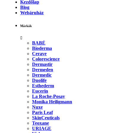
Kezdőlap
Blog
Webáruház
Márkák
BABÉ
Bioderma
Cerave
Colorescience
Dermastir
Dermeden
Dermedic
Duolife
Esthederm
Eucerin
La Roche-Posay
Monika Heiligmann
Nuxe
Paris Leaf
SkinCeuticals
Teoxane
URIAGE