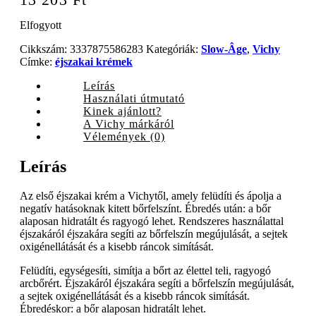
Elfogyott
Cikkszám:
3337875586283
Kategóriák:
Slow-Âge
,
Vichy
Címke:
éjszakai krémek
Leírás
Használati útmutató
Kinek ajánlott?
A Vichy márkáról
Vélemények (0)
Leírás
Az első éjszakai krém a Vichytől, amely felüdíti és ápolja a
negatív hatásoknak kitett bőrfelszínt. Ébredés után: a bőr
alaposan hidratált és ragyogó lehet. Rendszeres használattal
éjszakáról éjszakára segíti az bőrfelszín megújulását, a sejtek
oxigénellátását és a kisebb ráncok simítását.
Felüdíti, egységesíti, simítja a bőrt az élettel teli, ragyogó
arcbőrért. Éjszakáról éjszakára segíti a bőrfelszín megújulását,
a sejtek oxigénellátását és a kisebb ráncok simítását.
Ébredéskor: a bőr alaposan hidratált lehet.