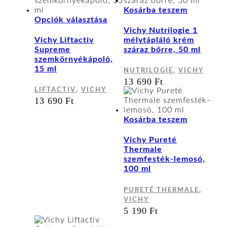
Kosárba teszem
Ennek
Opciók választása
a
Vichy Nutrilogie 1
terméknek
Vichy Liftactiv
mélytápláló krém
több
Supreme
száraz bőrre, 50 ml
variációja
szemkörnyékápoló,
van.
15 ml
,
NUTRILOGIE
VICHY
A
13 690
Ft
változatok
,
LIFTACTIV
VICHY
a
13 690
Ft
termékoldalon
választhatók
Kosárba teszem
ki
Vichy Pureté
Thermale
szemfesték-lemosó,
100 ml
,
PURETÉ THERMALE
VICHY
5 190
Ft