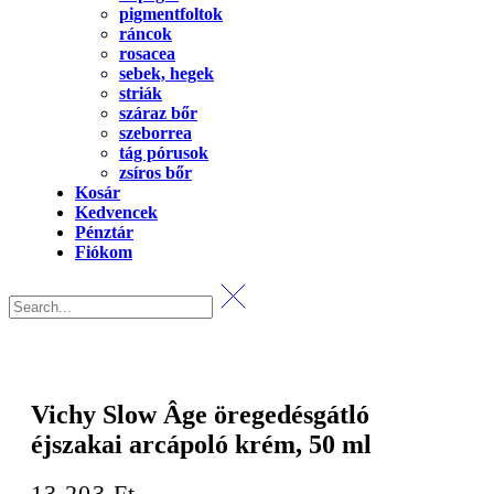
pigmentfoltok
ráncok
rosacea
sebek, hegek
striák
száraz bőr
szeborrea
tág pórusok
zsíros bőr
Kosár
Kedvencek
Pénztár
Fiókom
Vichy Slow Âge öregedésgátló
éjszakai arcápoló krém, 50 ml
13 203
Ft