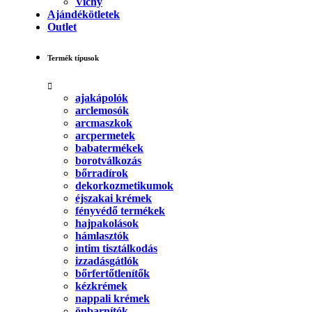
Vichy
Ajándékötletek
Outlet
Termék típusok
ajakápolók
arclemosók
arcmaszkok
arcpermetek
babatermékek
borotválkozás
bőrradírok
dekorkozmetikumok
éjszakai krémek
fényvédő termékek
hajpakolások
hámlasztók
intim tisztálkodás
izzadásgátlók
bőrfertőtlenítők
kézkrémek
nappali krémek
önbarnítók