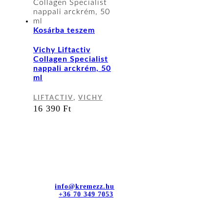
Kosárba teszem
Vichy Liftactiv
Collagen Specialist
nappali arckrém, 50
ml
,
LIFTACTIV
VICHY
16 390
Ft
Kapcsolat
dr. Sztányi és Társa Kft.
Cím: 4400 Nyíregyháza, Bujtos u. 15.
E-mail cím:
info@kremezz.hu
Telefonszám:
+36 70 349 7053