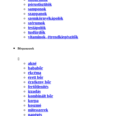
pórustisztítók
samponok
szappanok
szemkörnyékápolók
szérumok
testápolók
tusfürdők
vitaminok, étrendkiegészítők
Bőrpanaszok
akné
bababőr
ekcéma
érett bőr
érzékeny bőr
fertőtlenítés
izzadás
kombinált bőr
korpa
koszmó
mitesszerek
napégés