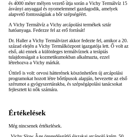
és 4000 méter mélyen vezető útja során a Vichy Termálvíz 15
ásványi anyaggal és nyomelemmel gazdagodik, amelyek
alapvető fontosságúak a bőr szépségéért.
A Vichy Termálvíz a Vichy arcápolási termékek sztár
hatóanyaga. Fedezze fel az erő forrását!
Dr. Haller a Vichy Termálvizet akkor fedezte fel, amikor a 20.
század elején a Vichy Termálközpont igazgatója lett. Ő volt az
első, aki ennek a különleges termálvíznek a terápiás
tulajdonságait a kozmetikumokban alkalmazta, ezzel
létrehozva a Vichy márkát.
Úttörő is volt: orvosi hátterének köszönhetően új arcápolási
programokat hozott létre bőrtípusok alapján, bevezette az első
szérumot a gyógyszertárakba, és szépségápolási tanácsokat
fejlesztett ki nők számára.
Értékelések
Még nincsenek értékelések.
„Vichy Slow Âge öregedésgátló éjszakai arcápoló krém, 50