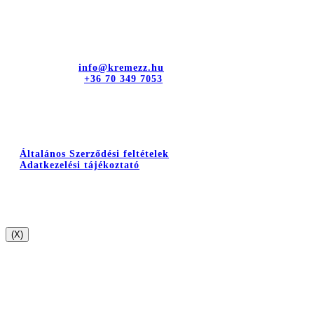
Kapcsolat
dr. Sztányi és Társa Kft.
Cím: 4400 Nyíregyháza, Bujtos u. 15.
E-mail cím:
info@kremezz.hu
Telefonszám:
+36 70 349 7053
Hasznos információk
Általános Szerződési feltételek
Adatkezelési tájékoztató
(X)