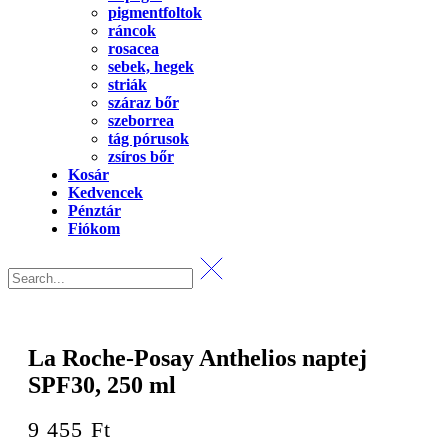
pigmentfoltok
ráncok
rosacea
sebek, hegek
striák
száraz bőr
szeborrea
tág pórusok
zsíros bőr
Kosár
Kedvencek
Pénztár
Fiókom
La Roche-Posay Anthelios naptej
SPF30, 250 ml
9 455
Ft