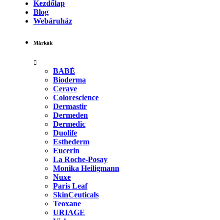
Kezdőlap
Blog
Webáruház
Márkák
BABÉ
Bioderma
Cerave
Colorescience
Dermastir
Dermeden
Dermedic
Duolife
Esthederm
Eucerin
La Roche-Posay
Monika Heiligmann
Nuxe
Paris Leaf
SkinCeuticals
Teoxane
URIAGE