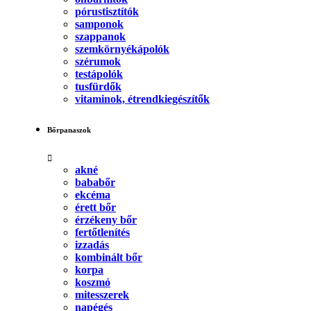
pórustisztítók
samponok
szappanok
szemkörnyékápolók
szérumok
testápolók
tusfürdők
vitaminok, étrendkiegészítők
Bőrpanaszok
akné
bababőr
ekcéma
érett bőr
érzékeny bőr
fertőtlenítés
izzadás
kombinált bőr
korpa
koszmó
mitesszerek
napégés