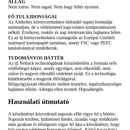
ÁLLAG
Nem zsíros. Nem ragad. Nem hagy fehér nyomot.
FŐ TULAJDONSÁGAI
Az Anthelios környezettudatos hidratáló naptej formulája
minimalista, de a védelemmel kapcsolatos kompromisszum
nélkül. Érzékeny, reaktív és nap intoleranciára hajlamos bőrre.
Ez az új környezettudatos csomagolás az Európai Unióból
származó kartonpapírt tartalmaz, amely FSC vagy PEFC
tanúsítvánnyal rendelkezik.
TUDOMÁNYOS HÁTTÉR
Az új Netlock technológiának köszönhetően a formula erős
védőréteget képez, amely egységes, nem elkenődő, nem
zsíros és nagyon ellenálló védelmet nyújt. Ez a technológia
kíméletesebb a tengerek élővilágával.
Bőrgyógyászati ellenőrzés mellett tesztelve, napérzékenységre
hajlamos bőrön. Allergia ellen tesztelt. Hipoallergén.
Használati útmutató
A készítményt közvetlenül napozás előtt vigye fel a bőrére.
Napozás közben, különösen fürdés, izzadás vagy törülközés
után gyakran és bőségesen vigye fel újra a készítményt, hogy
folyamatos védelmet biztosítson bőrének. Külső használatra.