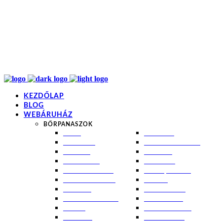
info@kremezz.hu
+36 70 349 7053
H-P: 8-20
+36 70 349 7053
KEZDŐLAP
BLOG
WEBÁRUHÁZ
BŐRPANASZOK
AKNÉ
NAPÉGÉS
BABABŐR
PIGMENTFOLTOK
EKCÉMA
RÁNCOK
ÉRETT BŐR
ROSACEA
ÉRZÉKENY BŐR
SEBEK, HEGEK
FERTŐTLENÍTÉS
STRIÁK
IZZADÁS
SZÁRAZ BŐR
KOMBINÁLT BŐR
SZEBORREA
KORPA
TÁG PÓRUSOK
KOSZMÓ
ZSÍROS BŐR