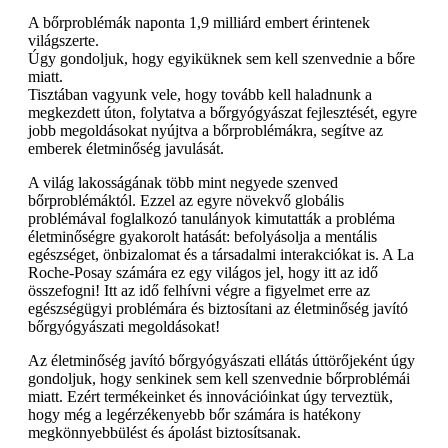
A bőrproblémák naponta 1,9 milliárd embert érintenek
világszerte.
Úgy gondoljuk, hogy egyiküknek sem kell szenvednie a bőre
miatt.
Tisztában vagyunk vele, hogy tovább kell haladnunk a
megkezdett úton, folytatva a bőrgyógyászat fejlesztését, egyre
jobb megoldásokat nyújtva a bőrproblémákra, segítve az
emberek életminőség javulását.
A világ lakosságának több mint negyede szenved
bőrproblémáktól. Ezzel az egyre növekvő globális
problémával foglalkozó tanulányok kimutatták a probléma
életminőségre gyakorolt hatását: befolyásolja a mentális
egészséget, önbizalomat és a társadalmi interakciókat is. A La
Roche-Posay számára ez egy világos jel, hogy itt az idő
összefogni! Itt az idő felhívni végre a figyelmet erre az
egészségügyi problémára és biztosítani az életminőség javító
bőrgyógyászati megoldásokat!
Az életminőség javító bőrgyógyászati ellátás úttörőjeként úgy
gondoljuk, hogy senkinek sem kell szenvednie bőrproblémái
miatt. Ezért termékeinket és innovációinkat úgy terveztük,
hogy még a legérzékenyebb bőr számára is hatékony
megkönnyebbülést és ápolást biztosítsanak.