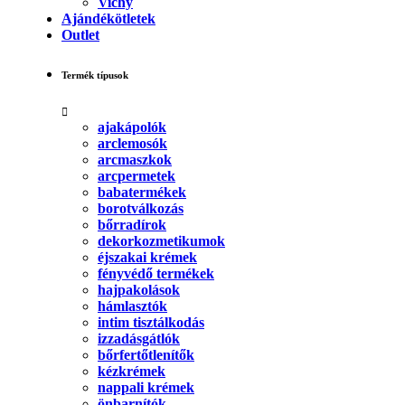
Vichy
Ajándékötletek
Outlet
Termék típusok
ajakápolók
arclemosók
arcmaszkok
arcpermetek
babatermékek
borotválkozás
bőrradírok
dekorkozmetikumok
éjszakai krémek
fényvédő termékek
hajpakolások
hámlasztók
intim tisztálkodás
izzadásgátlók
bőrfertőtlenítők
kézkrémek
nappali krémek
önbarnítók