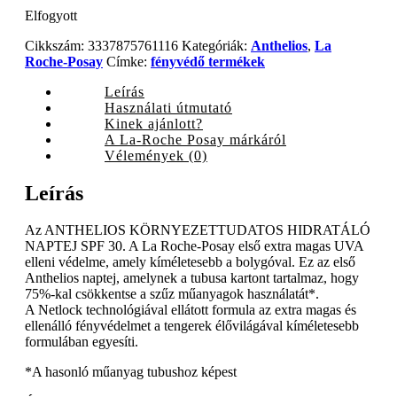
Elfogyott
Cikkszám:
3337875761116
Kategóriák:
Anthelios
,
La
Roche-Posay
Címke:
fényvédő termékek
Leírás
Használati útmutató
Kinek ajánlott?
A La-Roche Posay márkáról
Vélemények (0)
Leírás
Az ANTHELIOS KÖRNYEZETTUDATOS HIDRATÁLÓ
NAPTEJ SPF 30. A La Roche-Posay első extra magas UVA
elleni védelme, amely kíméletesebb a bolygóval. Ez az első
Anthelios naptej, amelynek a tubusa kartont tartalmaz, hogy
75%-kal csökkentse a szűz műanyagok használatát*.
A Netlock technológiával ellátott formula az extra magas és
ellenálló fényvédelmet a tengerek élővilágával kíméletesebb
formulában egyesíti.
*A hasonló műanyag tubushoz képest