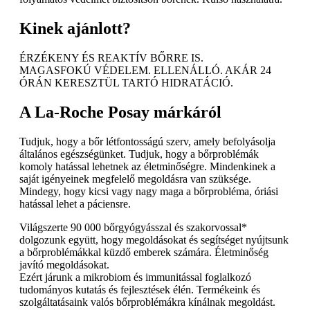
Kinek ajánlott?
ÉRZÉKENY ÉS REAKTÍV BŐRRE IS.
MAGASFOKÚ VÉDELEM. ELLENÁLLÓ. AKÁR 24
ÓRÁN KERESZTÜL TARTÓ HIDRATÁCIÓ.
A La-Roche Posay márkáról
Tudjuk, hogy a bőr létfontosságú szerv, amely befolyásolja
általános egészségünket. Tudjuk, hogy a bőrproblémák
komoly hatással lehetnek az életminőségre. Mindenkinek a
saját igényeinek megfelelő megoldásra van szüksége.
Mindegy, hogy kicsi vagy nagy maga a bőrprobléma, óriási
hatással lehet a páciensre.
Világszerte 90 000 bőrgyógyásszal és szakorvossal*
dolgozunk együtt, hogy megoldásokat és segítséget nyújtsunk
a bőrproblémákkal küzdő emberek számára. Életminőség
javító megoldásokat.
Ezért járunk a mikrobiom és immunitással foglalkozó
tudományos kutatás és fejlesztések élén. Termékeink és
szolgáltatásaink valós bőrproblémákra kínálnak megoldást.