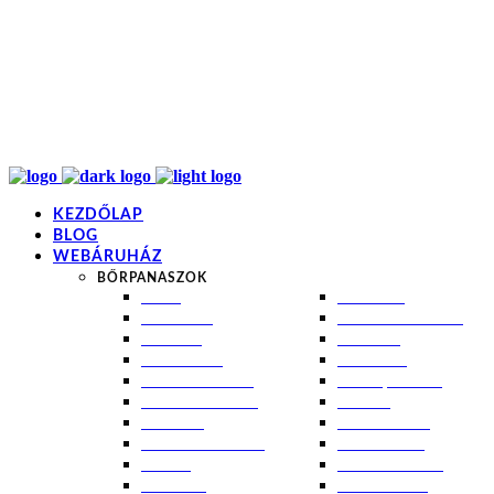
info@kremezz.hu
+36 70 349 7053
H-P: 8-20
+36 70 349 7053
KEZDŐLAP
BLOG
WEBÁRUHÁZ
BŐRPANASZOK
AKNÉ
NAPÉGÉS
BABABŐR
PIGMENTFOLTOK
EKCÉMA
RÁNCOK
ÉRETT BŐR
ROSACEA
ÉRZÉKENY BŐR
SEBEK, HEGEK
FERTŐTLENÍTÉS
STRIÁK
IZZADÁS
SZÁRAZ BŐR
KOMBINÁLT BŐR
SZEBORREA
KORPA
TÁG PÓRUSOK
KOSZMÓ
ZSÍROS BŐR