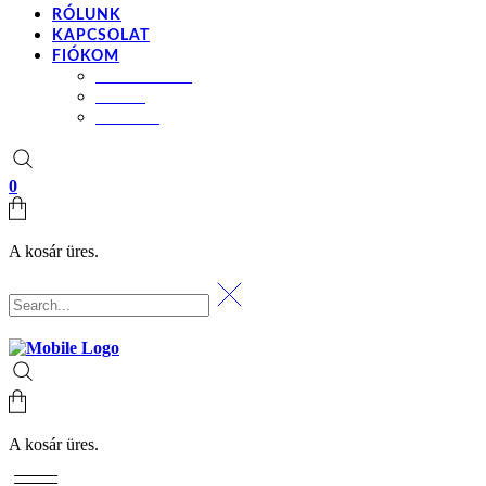
RÓLUNK
KAPCSOLAT
FIÓKOM
BEÁLLÍTÁSOK
KOSÁR
PÉNZTÁR
0
A kosár üres.
A kosár üres.