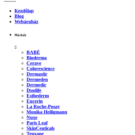
Kezdőlap
Blog
Webáruház
Márkák
BABÉ
Bioderma
Cerave
Colorescience
Dermastir
Dermeden
Dermedic
Duolife
Esthederm
Eucerin
La Roche-Posay
Monika Heiligmann
Nuxe
Paris Leaf
SkinCeuticals
Teoxane