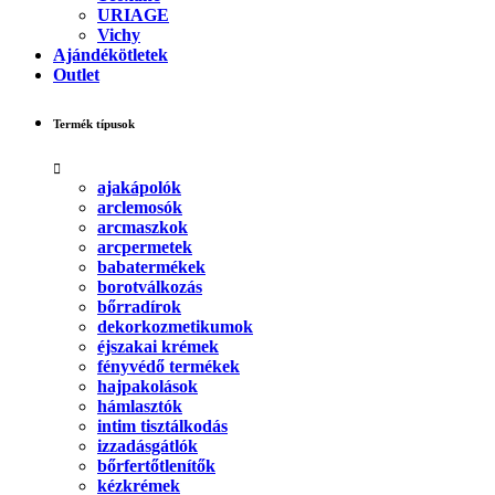
URIAGE
Vichy
Ajándékötletek
Outlet
Termék típusok
ajakápolók
arclemosók
arcmaszkok
arcpermetek
babatermékek
borotválkozás
bőrradírok
dekorkozmetikumok
éjszakai krémek
fényvédő termékek
hajpakolások
hámlasztók
intim tisztálkodás
izzadásgátlók
bőrfertőtlenítők
kézkrémek