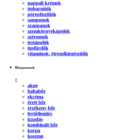
nappali krémek
önbarnítók
pórustisztítók
samponok
szappanok
szemkörnyékápolók
szérumok
testápolók
tusfürdők
vitaminok, étrendkiegészítők
Bőrpanaszok
akné
bababőr
ekcéma
érett bőr
érzékeny bőr
fertőtlenítés
izzadás
kombinált bőr
korpa
koszmó