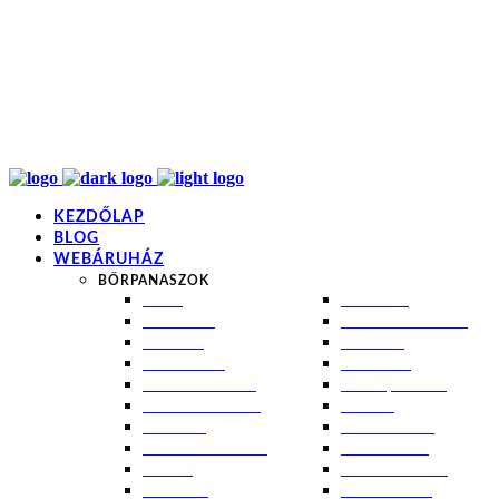
info@kremezz.hu
+36 70 349 7053
H-P: 8-20
+36 70 349 7053
KEZDŐLAP
BLOG
WEBÁRUHÁZ
BŐRPANASZOK
AKNÉ
NAPÉGÉS
BABABŐR
PIGMENTFOLTOK
EKCÉMA
RÁNCOK
ÉRETT BŐR
ROSACEA
ÉRZÉKENY BŐR
SEBEK, HEGEK
FERTŐTLENÍTÉS
STRIÁK
IZZADÁS
SZÁRAZ BŐR
KOMBINÁLT BŐR
SZEBORREA
KORPA
TÁG PÓRUSOK
KOSZMÓ
ZSÍROS BŐR