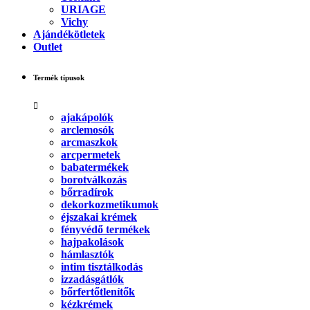
URIAGE
Vichy
Ajándékötletek
Outlet
Termék típusok
ajakápolók
arclemosók
arcmaszkok
arcpermetek
babatermékek
borotválkozás
bőrradírok
dekorkozmetikumok
éjszakai krémek
fényvédő termékek
hajpakolások
hámlasztók
intim tisztálkodás
izzadásgátlók
bőrfertőtlenítők
kézkrémek