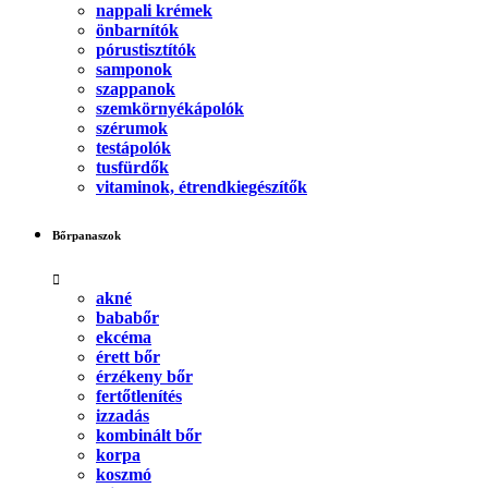
nappali krémek
önbarnítók
pórustisztítók
samponok
szappanok
szemkörnyékápolók
szérumok
testápolók
tusfürdők
vitaminok, étrendkiegészítők
Bőrpanaszok
akné
bababőr
ekcéma
érett bőr
érzékeny bőr
fertőtlenítés
izzadás
kombinált bőr
korpa
koszmó