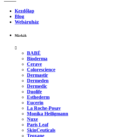
Kezdőlap
Blog
Webáruház
Márkák
BABÉ
Bioderma
Cerave
Colorescience
Dermastir
Dermeden
Dermedic
Duolife
Esthederm
Eucerin
La Roche-Posay
Monika Heiligmann
Nuxe
Paris Leaf
SkinCeuticals
Teoxane