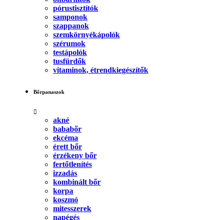
pórustisztítók
samponok
szappanok
szemkörnyékápolók
szérumok
testápolók
tusfürdők
vitaminok, étrendkiegészítők
Bőrpanaszok
akné
bababőr
ekcéma
érett bőr
érzékeny bőr
fertőtlenítés
izzadás
kombinált bőr
korpa
koszmó
mitesszerek
napégés