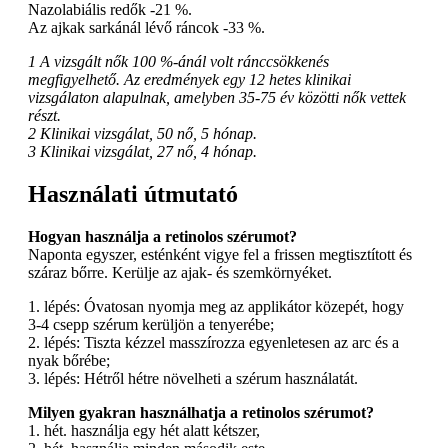
Nazolabiális redők -21 %.
Az ajkak sarkánál lévő ráncok -33 %.
1 A vizsgált nők 100 %-ánál volt ránccsökkenés
megfigyelhető. Az eredmények egy 12 hetes klinikai
vizsgálaton alapulnak, amelyben 35-75 év közötti nők vettek
részt.
2 Klinikai vizsgálat, 50 nő, 5 hónap.
3 Klinikai vizsgálat, 27 nő, 4 hónap.
Használati útmutató
Hogyan használja a retinolos szérumot?
Naponta egyszer, esténként vigye fel a frissen megtisztított és
száraz bőrre. Kerülje az ajak- és szemkörnyéket.
1. lépés: Óvatosan nyomja meg az applikátor közepét, hogy
3-4 csepp szérum kerüljön a tenyerébe;​
2. lépés: Tiszta kézzel masszírozza egyenletesen az arc és a
nyak bőrébe;
3. lépés: Hétről hétre növelheti a szérum használatát.
Milyen gyakran használhatja a retinolos szérumot?
1. hét. használja egy hét alatt kétszer,