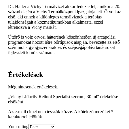
Dr. Haller a Vichy Termálvizet akkor fedezte fel, amikor a 20.
század elején a Vichy Termálközpont igazgatója lett. Ő volt az
első, aki ennek a különleges termálvíznek a terápiás
tulajdonságait a kozmetikumokban alkalmazta, ezzel
létrehozva a Vichy márkát.
Úttörő is volt: orvosi hátterének köszönhetően új arcápolási
programokat hozott létre bőrtípusok alapján, bevezette az első
szérumot a gyógyszertárakba, és szépségápolási tanácsokat
fejlesztett ki nők számára.
Értékelések
Még nincsenek értékelések.
„Vichy Liftactiv Retinol Specialist szérum, 30 ml” értékelése
elsőként
Az e-mail címet nem tesszük közzé.
A kötelező mezőket
*
karakterrel jelöltük
Your rating