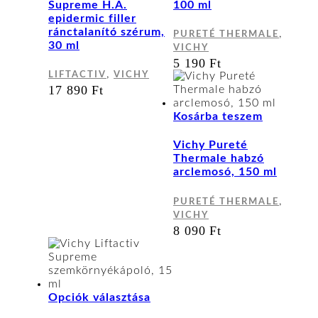
több
Supreme H.A.
100 ml
variációja
epidermic filler
van.
ránctalanító szérum,
,
PURETÉ THERMALE
A
30 ml
VICHY
változatok
5 190
Ft
a
,
LIFTACTIV
VICHY
termékoldalon
17 890
Ft
választhatók
ki
Kosárba teszem
Vichy Pureté
Thermale habzó
arclemosó, 150 ml
,
PURETÉ THERMALE
VICHY
8 090
Ft
Ennek
Opciók választása
a