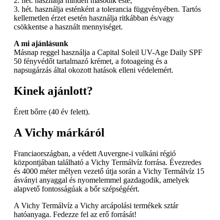
2. hét. használja minden második este,
3. hét. használja esténként a tolerancia függvényében. Tartós
kellemetlen érzet esetén használja ritkábban és/vagy
csökkentse a használt mennyiséget.
A mi ajánlásunk
Másnap reggel használja a Capital Soleil UV-Age Daily SPF
50 fényvédőt tartalmazó krémet, a fotoageing és a
napsugárzás által okozott hatások elleni védelemért.
Kinek ajánlott?
Érett bőrre (40 év felett).
A Vichy márkáról
Franciaországban, a védett Auvergne-i vulkáni régió
központjában található a Vichy Termálvíz forrása. Évezredes
és 4000 méter mélyen vezető útja során a Vichy Termálvíz 15
ásványi anyaggal és nyomelemmel gazdagodik, amelyek
alapvető fontosságúak a bőr szépségéért.
A Vichy Termálvíz a Vichy arcápolási termékek sztár
hatóanyaga. Fedezze fel az erő forrását!