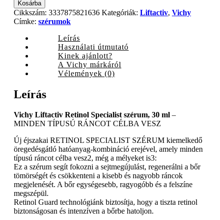
Liftactiv
Kosárba
Retinol
Cikkszám:
3337875821636
Kategóriák:
Liftactiv
,
Vichy
Specialist
Címke:
szérumok
szérum,
30
Leírás
ml
Használati útmutató
quantity
Kinek ajánlott?
A Vichy márkáról
Vélemények (0)
Leírás
Vichy Liftactiv Retinol Specialist szérum, 30 ml
–
MINDEN TÍPUSÚ RÁNCOT CÉLBA VESZ
Új éjszakai RETINOL SPECIALIST SZÉRUM kiemelkedő
öregedésgátló hatóanyag-kombináció erejével, amely minden
típusú ráncot célba vesz2, még a mélyeket is3:
Ez a szérum segít fokozni a sejtmegújulást, regenerálni a bőr
tömörségét és csökkenteni a kisebb és nagyobb ráncok
megjelenését. A bőr egységesebb, ragyogóbb és a felszíne
megszépül.
Retinol Guard technológiánk biztosítja, hogy a tiszta retinol
biztonságosan és intenzíven a bőrbe hatoljon.