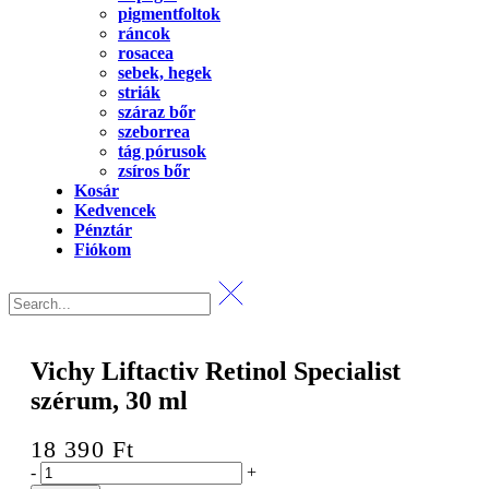
pigmentfoltok
ráncok
rosacea
sebek, hegek
striák
száraz bőr
szeborrea
tág pórusok
zsíros bőr
Kosár
Kedvencek
Pénztár
Fiókom
Vichy Liftactiv Retinol Specialist
szérum, 30 ml
18 390
Ft
Vichy
-
+