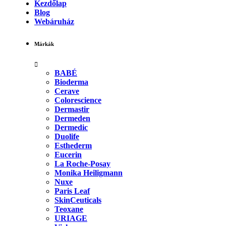
Kezdőlap
Blog
Webáruház
Márkák
BABÉ
Bioderma
Cerave
Colorescience
Dermastir
Dermeden
Dermedic
Duolife
Esthederm
Eucerin
La Roche-Posay
Monika Heiligmann
Nuxe
Paris Leaf
SkinCeuticals
Teoxane
URIAGE