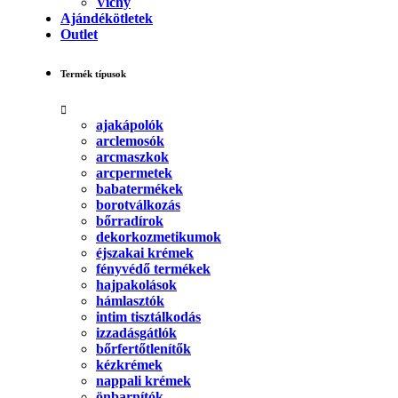
Vichy
Ajándékötletek
Outlet
Termék típusok
ajakápolók
arclemosók
arcmaszkok
arcpermetek
babatermékek
borotválkozás
bőrradírok
dekorkozmetikumok
éjszakai krémek
fényvédő termékek
hajpakolások
hámlasztók
intim tisztálkodás
izzadásgátlók
bőrfertőtlenítők
kézkrémek
nappali krémek
önbarnítók