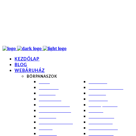
info@kremezz.hu
+36 70 349 7053
H-P: 8-20
+36 70 349 7053
KEZDŐLAP
BLOG
WEBÁRUHÁZ
BŐRPANASZOK
AKNÉ
NAPÉGÉS
BABABŐR
PIGMENTFOLTOK
EKCÉMA
RÁNCOK
ÉRETT BŐR
ROSACEA
ÉRZÉKENY BŐR
SEBEK, HEGEK
FERTŐTLENÍTÉS
STRIÁK
IZZADÁS
SZÁRAZ BŐR
KOMBINÁLT BŐR
SZEBORREA
KORPA
TÁG PÓRUSOK
KOSZMÓ
ZSÍROS BŐR