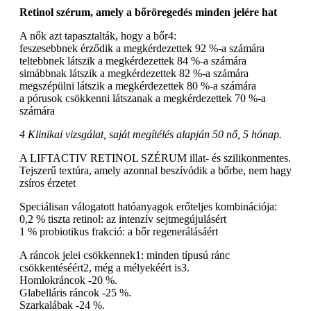
Retinol szérum, amely a bőröregedés minden jelére hat
A nők azt tapasztalták, hogy a bőr4:
feszesebbnek érződik a megkérdezettek 92 %-a számára
teltebbnek látszik a megkérdezettek 84 %-a számára
simábbnak látszik a megkérdezettek 82 %-a számára
megszépülni látszik a megkérdezettek 80 %-a számára
a pórusok csökkenni látszanak a megkérdezettek 70 %-a
számára
4 Klinikai vizsgálat, saját megítélés alapján 50 nő, 5 hónap.
A LIFTACTIV RETINOL SZÉRUM illat- és szilikonmentes.
Tejszerű textúra, amely azonnal beszívódik a bőrbe, nem hagy
zsíros érzetet
Speciálisan válogatott hatóanyagok erőteljes kombinációja:
0,2 % tiszta retinol: az intenzív sejtmegújulásért
1 % probiotikus frakció: a bőr regenerálásáért
A ráncok jelei csökkennek1: minden típusú ránc
csökkentéséért2, még a mélyekéért is3.
Homlokráncok -20 %.
Glabelláris ráncok -25 %.
Szarkalábak -24 %.