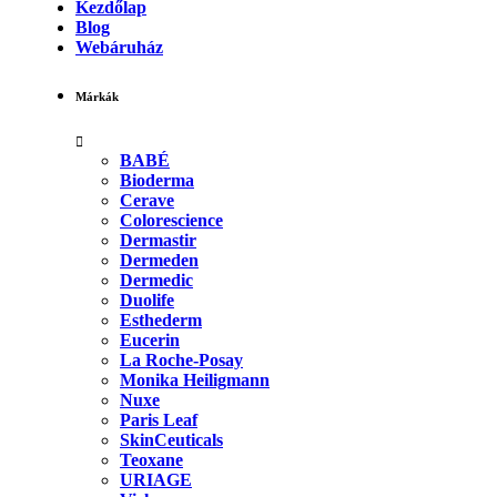
Kezdőlap
Blog
Webáruház
Márkák
BABÉ
Bioderma
Cerave
Colorescience
Dermastir
Dermeden
Dermedic
Duolife
Esthederm
Eucerin
La Roche-Posay
Monika Heiligmann
Nuxe
Paris Leaf
SkinCeuticals
Teoxane
URIAGE