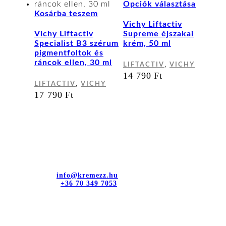
Ennek
Opciók választása
a
Kosárba teszem
termék
Vichy Liftactiv
több
Vichy Liftactiv
Supreme éjszakai
variáci
Specialist B3 szérum
krém, 50 ml
van.
pigmentfoltok és
A
ráncok ellen, 30 ml
,
LIFTACTIV
VICHY
változa
14 790
Ft
a
,
LIFTACTIV
VICHY
terméko
17 790
Ft
választ
ki
Kapcsolat
dr. Sztányi és Társa Kft.
Cím: 4400 Nyíregyháza, Bujtos u. 15.
E-mail cím:
info@kremezz.hu
Telefonszám:
+36 70 349 7053
Hasznos információk