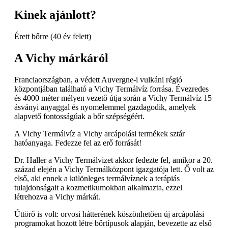
Kinek ajánlott?
Érett bőrre (40 év felett)
A Vichy márkáról
Franciaországban, a védett Auvergne-i vulkáni régió
központjában található a Vichy Termálvíz forrása. Évezredes
és 4000 méter mélyen vezető útja során a Vichy Termálvíz 15
ásványi anyaggal és nyomelemmel gazdagodik, amelyek
alapvető fontosságúak a bőr szépségéért.
A Vichy Termálvíz a Vichy arcápolási termékek sztár
hatóanyaga. Fedezze fel az erő forrását!
Dr. Haller a Vichy Termálvizet akkor fedezte fel, amikor a 20.
század elején a Vichy Termálközpont igazgatója lett. Ő volt az
első, aki ennek a különleges termálvíznek a terápiás
tulajdonságait a kozmetikumokban alkalmazta, ezzel
létrehozva a Vichy márkát.
Úttörő is volt: orvosi hátterének köszönhetően új arcápolási
programokat hozott létre bőrtípusok alapján, bevezette az első