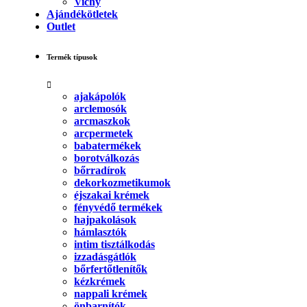
Vichy
Ajándékötletek
Outlet
Termék típusok
ajakápolók
arclemosók
arcmaszkok
arcpermetek
babatermékek
borotválkozás
bőrradírok
dekorkozmetikumok
éjszakai krémek
fényvédő termékek
hajpakolások
hámlasztók
intim tisztálkodás
izzadásgátlók
bőrfertőtlenítők
kézkrémek
nappali krémek
önbarnítók