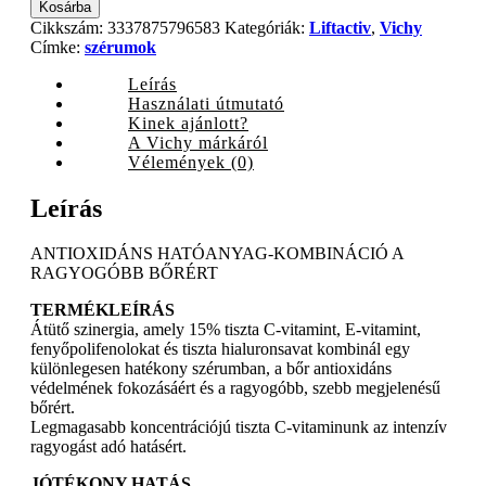
Liftactiv
Kosárba
Supreme
Cikkszám:
3337875796583
Kategóriák:
Liftactiv
,
Vichy
C-
Címke:
szérumok
vitamin
szérum,
Leírás
20
Használati útmutató
ml
Kinek ajánlott?
quantity
A Vichy márkáról
Vélemények (0)
Leírás
ANTIOXIDÁNS HATÓANYAG-KOMBINÁCIÓ A
RAGYOGÓBB BŐRÉRT
TERMÉKLEÍRÁS
Átütő szinergia, amely 15% tiszta C-vitamint, E-vitamint,
fenyőpolifenolokat és tiszta hialuronsavat kombinál egy
különlegesen hatékony szérumban, a bőr antioxidáns
védelmének fokozásáért és a ragyogóbb, szebb megjelenésű
bőrért.
Legmagasabb koncentrációjú tiszta C-vitaminunk az intenzív
ragyogást adó hatásért.
JÓTÉKONY HATÁS