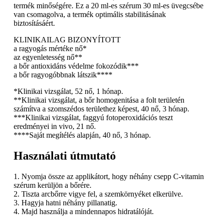
termék minőségére. Ez a 20 ml-es szérum 30 ml-es üvegcsébe
van csomagolva, a termék optimális stabilitásának
biztosításáért.
KLINIKAILAG BIZONYÍTOTT
a ragyogás mértéke nő*
az egyenletesség nő**
a bőr antioxidáns védelme fokozódik***
a bőr ragyogóbbnak látszik****
*Klinikai vizsgálat, 52 nő, 1 hónap.
**Klinikai vizsgálat, a bőr homogenitása a folt területén
számítva a szomszédos területhez képest, 40 nő, 3 hónap.
***Klinikai vizsgálat, faggyú fotoperoxidációs teszt
eredményei in vivo, 21 nő.
****Saját megítélés alapján, 40 nő, 3 hónap.
Használati útmutató
1. Nyomja össze az applikátort, hogy néhány csepp C-vitamin
szérum kerüljön a bőrére.
2. Tiszta arcbőrre vigye fel, a szemkörnyéket elkerülve.
3. Hagyja hatni néhány pillanatig.
4. Majd használja a mindennapos hidratálóját.