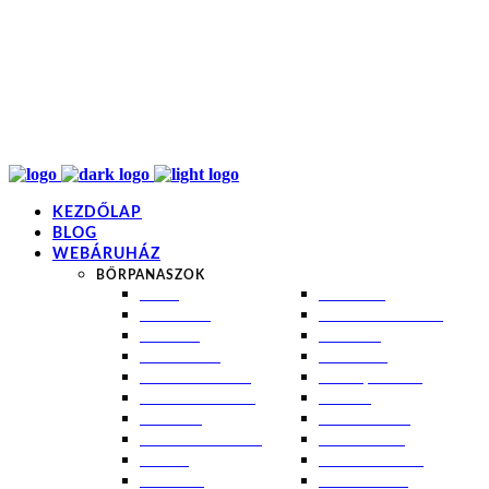
info@kremezz.hu
+36 70 349 7053
H-P: 8-20
+36 70 349 7053
KEZDŐLAP
BLOG
WEBÁRUHÁZ
BŐRPANASZOK
AKNÉ
NAPÉGÉS
BABABŐR
PIGMENTFOLTOK
EKCÉMA
RÁNCOK
ÉRETT BŐR
ROSACEA
ÉRZÉKENY BŐR
SEBEK, HEGEK
FERTŐTLENÍTÉS
STRIÁK
IZZADÁS
SZÁRAZ BŐR
KOMBINÁLT BŐR
SZEBORREA
KORPA
TÁG PÓRUSOK
KOSZMÓ
ZSÍROS BŐR