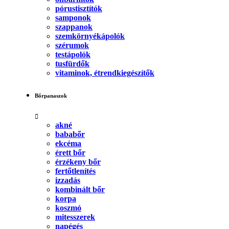
pórustisztítók
samponok
szappanok
szemkörnyékápolók
szérumok
testápolók
tusfürdők
vitaminok, étrendkiegészítők
Bőrpanaszok
akné
bababőr
ekcéma
érett bőr
érzékeny bőr
fertőtlenítés
izzadás
kombinált bőr
korpa
koszmó
mitesszerek
napégés