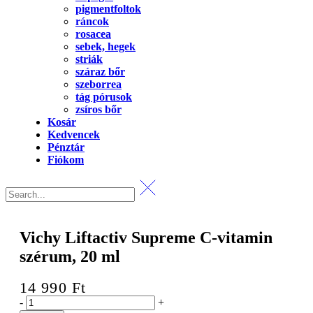
pigmentfoltok
ráncok
rosacea
sebek, hegek
striák
száraz bőr
szeborrea
tág pórusok
zsíros bőr
Kosár
Kedvencek
Pénztár
Fiókom
Vichy Liftactiv Supreme C-vitamin
szérum, 20 ml
14 990
Ft
Vichy
-
+