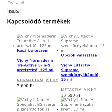
Kapcsolódó termékek
Kosárba teszem
Ennek
Opciók választása
a
Vichy Normaderm
termék
Tri-Active 3-in-1
Vichy Liftactiv
több
arctisztító, 125 ml
Supreme
variáci
szemkörnyékápoló,
van.
15 ml
,
NORMADERM
VICHY
A
7 690
Ft
változa
,
LIFTACTIV
VICHY
a
13 690
Ft
terméko
választ
ki