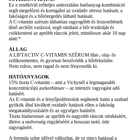
Ez a rendkívül erőteljes antioxidáns hatóanyag-kombináció
segít megelőzni és korrigálni az oxidatív stressz hatásait, a
fakóságot és a bőröregedés látható hatásait.
A C-vitamin szérum láthatóan ragyogóbb és feszesebbnek
tűnő arcbőrt varázsol, segít simítani a bőr textúráját és
csökkenteni az apróbb ráncok jeleit, mindössze akár 10 nap
alatt.*
ÁLLAG
A LIFTACTIV C-VITAMIN SZÉRUM illat-, olaj- és
szilikonmentes, és gyorsan beszívódik a bőrfelszínbe.
Nem zsíros, nem ragad és nem fényesedik ki.
HATÓANYAGOK
15% tiszta C-vitamin – ami a Vichynél a legmagasabb
koncentrációjú aszkorbinsav – az intenzív ragyogást adó
hatásért.
Az E-vitamin és a fenyőpolifenolok segítenek hatni a szabad
gyökök által kiváltott oxidatív hatások ellen a fakóság
megakadályozásáért és az egységes hatásért.
Tiszta hialuronsav az apróbb és nagyobb ráncok simításáért,
illetve a nedvesség rögzítéséért a hosszan tartó, üde
ragyogásért.
A formula színe idővel változhat, de ez nincs hatással a