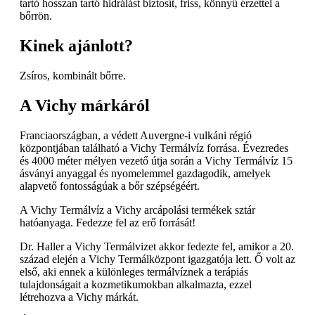
tartó hosszan tartó hidrálást biztosít, friss, könnyű érzettel a
bőrrön.
Kinek ajánlott?
Zsíros, kombinált bőrre.
A Vichy márkáról
Franciaországban, a védett Auvergne-i vulkáni régió
központjában található a Vichy Termálvíz forrása. Évezredes
és 4000 méter mélyen vezető útja során a Vichy Termálvíz 15
ásványi anyaggal és nyomelemmel gazdagodik, amelyek
alapvető fontosságúak a bőr szépségéért.
A Vichy Termálvíz a Vichy arcápolási termékek sztár
hatóanyaga. Fedezze fel az erő forrását!
Dr. Haller a Vichy Termálvizet akkor fedezte fel, amikor a 20.
század elején a Vichy Termálközpont igazgatója lett. Ő volt az
első, aki ennek a különleges termálvíznek a terápiás
tulajdonságait a kozmetikumokban alkalmazta, ezzel
létrehozva a Vichy márkát.