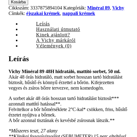
Minéral
Kosárba
89
Cikkszám:
3337875894104
Kategóriák:
Minéral 89
,
Vichy
48H
Címkék:
éjszakai krémek
,
nappali krémek
hidratáló,
mattító
Leírás
sorbet,
Használati útmutató
50
Kinek ajánlott?
ml
A Vichy márkáról
quantity
Vélemények (0)
Leírás
Vichy Minéral 89 48H hidratáló, mattító sorbet, 50 ml.
Akár 48 órás hidratáló, matt sorbet hosszan tartó hidratálást
biztosít, hűsítő és könnyű érzettel a bőrön. Kifejezetten
vegyes és zsíros bőrre tervezve, nem komedogén.
A sorbet akár 48 órás hosszan tartó hidratálást biztosít***
azonnali mattító hatással**.
Felvitelkor a bőr hőmérséklete 2°C-kal* csökken, friss, hűsítő
érzetet nyújtva a bőrnek.
A bőr azonnal tisztának és kevésbé zsírosnak látszik.**
*Műszeres teszt, 27 alany
**Klinikai faggyúvizsgálat (SEBUMETER) 15 perc elteltével,