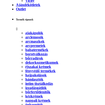
Vichy
Ajándékötletek
Outlet
Termék típusok
ajakápolók
arclemosók
arcmaszkok
arcpermetek
babatermékek
borotválkozás
bőrradírok
dekorkozmetikumok
éjszakai krémek
fényvédő termékek
hajpakolások
hámlasztók
intim tisztálkodás
izzadásgátlók
bőrfertőtlenítők
kézkrémek
nappali krémek
önbarnítók