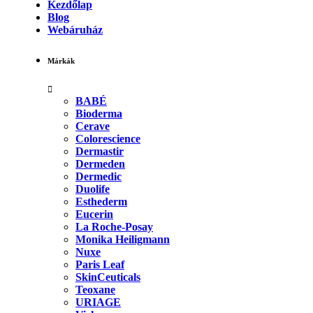
Kezdőlap
Blog
Webáruház
Márkák
BABÉ
Bioderma
Cerave
Colorescience
Dermastir
Dermeden
Dermedic
Duolife
Esthederm
Eucerin
La Roche-Posay
Monika Heiligmann
Nuxe
Paris Leaf
SkinCeuticals
Teoxane
URIAGE