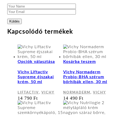
Kapcsolódó termékek
Ennek
Opciók választása
Kosárba teszem
a
terméknek
Vichy Liftactiv
Vichy Normaderm
több
Supreme éjszakai
Probio-BHA szérum
variációja
krém, 50 ml
bőrhibák ellen, 30 ml
van.
A
,
,
LIFTACTIV
VICHY
NORMADERM
VICHY
változatok
14 790
Ft
14 490
Ft
a
termékoldalon
választhatók
ki