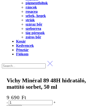
pigmentfoltok
ráncok
rosacea
sebek, hegek
striák
száraz bőr
szeborrea
tág pórusok
zsíros bőr
Kosár
Kedvencek
Pénztár
Fiókom
Vichy Minéral 89 48H hidratáló,
mattító sorbet, 50 ml
9 690
Ft
Vichy
-
+