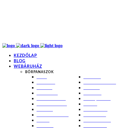
info@kremezz.hu
+36 70 349 7053
H-P: 8-20
+36 70 349 7053
KEZDŐLAP
BLOG
WEBÁRUHÁZ
BŐRPANASZOK
AKNÉ
NAPÉGÉS
BABABŐR
PIGMENTFOLTOK
EKCÉMA
RÁNCOK
ÉRETT BŐR
ROSACEA
ÉRZÉKENY BŐR
SEBEK, HEGEK
FERTŐTLENÍTÉS
STRIÁK
IZZADÁS
SZÁRAZ BŐR
KOMBINÁLT BŐR
SZEBORREA
KORPA
TÁG PÓRUSOK
KOSZMÓ
ZSÍROS BŐR