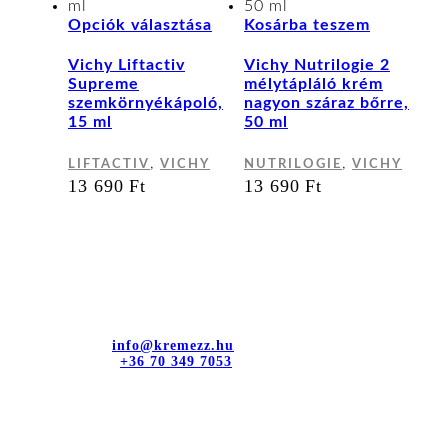
Ennek
Opciók választása
Kosárba teszem
a
terméknek
Vichy Liftactiv
Vichy Nutrilogie 2
több
Supreme
mélytápláló krém
variációja
szemkörnyékápoló,
nagyon száraz bőrre,
van.
15 ml
50 ml
A
változatok
,
,
LIFTACTIV
VICHY
NUTRILOGIE
VICHY
a
13 690
Ft
13 690
Ft
termékoldalon
választhatók
ki
Kapcsolat
dr. Sztányi és Társa Kft.
Cím: 4400 Nyíregyháza, Bujtos u. 15.
E-mail cím:
info@kremezz.hu
Telefonszám:
+36 70 349 7053
Hasznos információk