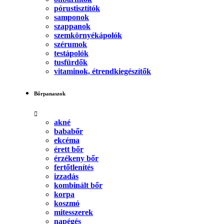
pórustisztítók
samponok
szappanok
szemkörnyékápolók
szérumok
testápolók
tusfürdők
vitaminok, étrendkiegészítők
Bőrpanaszok
akné
bababőr
ekcéma
érett bőr
érzékeny bőr
fertőtlenítés
izzadás
kombinált bőr
korpa
koszmó
mitesszerek
napégés