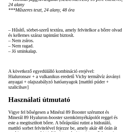
24 alany
***Műszeres teszt, 24 alany, 48 óra
– Hűsítő, sörbet-szerű textúra, amely felvitelkor a bőrre olvad
és kellemes száraz tapintást biztosít.
– Nem zsíros.
– Nem ragad.
– Jó sminkalap.
A következő egyedülálló kombináció erejével:
Hialuronsav + a vulkanikus eredetű Vichy termálvíz ásványi
anyagai + olajszabályzó hatóanyagok [mattító púder +
szalicilsav]
Használati útmutató
Vigye fel bőségesen a Minéral 89 Booster szérumot és
Minerál 89 Hyaluron-booster szemkörnyékápolót reggel és
este a megtisztított bőrre. A bőrápolási rutint a hidratáló,
mattító sorbet felvitelével fejezze be, amely akár 48 órán át