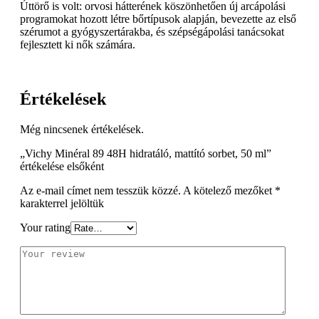
Úttörő is volt: orvosi hátterének köszönhetően új arcápolási
programokat hozott létre bőrtípusok alapján, bevezette az első
szérumot a gyógyszertárakba, és szépségápolási tanácsokat
fejlesztett ki nők számára.
Értékelések
Még nincsenek értékelések.
„Vichy Minéral 89 48H hidratáló, mattító sorbet, 50 ml”
értékelése elsőként
Az e-mail címet nem tesszük közzé.
A kötelező mezőket
*
karakterrel jelöltük
Your rating