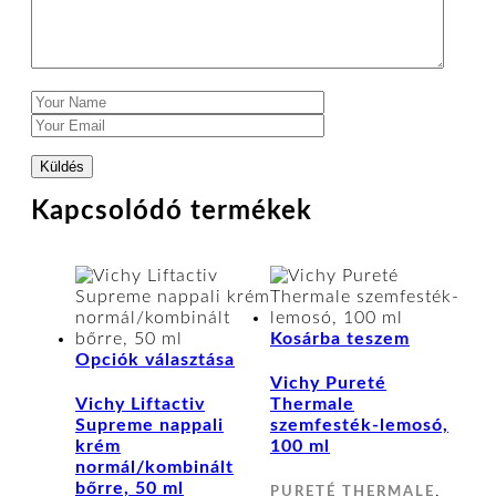
Kapcsolódó termékek
Kosárba teszem
Ennek
Opciók választása
a
Vichy Pureté
terméknek
Vichy Liftactiv
Thermale
több
Supreme nappali
szemfesték-lemosó,
variációja
krém
100 ml
van.
normál/kombinált
A
bőrre, 50 ml
,
PURETÉ THERMALE