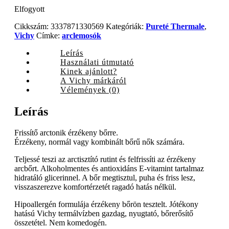
Elfogyott
Cikkszám:
3337871330569
Kategóriák:
Pureté Thermale
,
Vichy
Címke:
arclemosók
Leírás
Használati útmutató
Kinek ajánlott?
A Vichy márkáról
Vélemények (0)
Leírás
Frissítő arctonik érzékeny bőrre.
Érzékeny, normál vagy kombinált bőrű nők számára.
Teljessé teszi az arctisztító rutint és felfrissíti az érzékeny
arcbőrt. Alkoholmentes és antioxidáns E-vitamint tartalmaz
hidratáló glicerinnel. A bőr megtisztul, puha és friss lesz,
visszaszerezve komfortérzetét ragadó hatás nélkül.
Hipoallergén formulája érzékeny bőrön tesztelt. Jótékony
hatású Vichy termálvízben gazdag, nyugtató, bőrerősítő
összetétel. Nem komedogén.