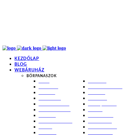
info@kremezz.hu
+36 70 349 7053
H-P: 8-20
+36 70 349 7053
KEZDŐLAP
BLOG
WEBÁRUHÁZ
BŐRPANASZOK
AKNÉ
NAPÉGÉS
BABABŐR
PIGMENTFOLTOK
EKCÉMA
RÁNCOK
ÉRETT BŐR
ROSACEA
ÉRZÉKENY BŐR
SEBEK, HEGEK
FERTŐTLENÍTÉS
STRIÁK
IZZADÁS
SZÁRAZ BŐR
KOMBINÁLT BŐR
SZEBORREA
KORPA
TÁG PÓRUSOK
KOSZMÓ
ZSÍROS BŐR