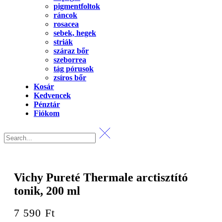
pigmentfoltok
ráncok
rosacea
sebek, hegek
striák
száraz bőr
szeborrea
tág pórusok
zsíros bőr
Kosár
Kedvencek
Pénztár
Fiókom
Vichy Pureté Thermale arctisztító
tonik, 200 ml
7 590
Ft