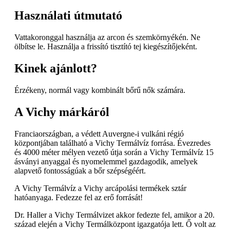
Használati útmutató
Vattakoronggal használja az arcon és szemkörnyékén. Ne
ölbítse le. Használja a frissító tisztító tej kiegészítőjeként.
Kinek ajánlott?
Érzékeny, normál vagy kombinált bőrű nők számára.
A Vichy márkáról
Franciaországban, a védett Auvergne-i vulkáni régió
központjában található a Vichy Termálvíz forrása. Évezredes
és 4000 méter mélyen vezető útja során a Vichy Termálvíz 15
ásványi anyaggal és nyomelemmel gazdagodik, amelyek
alapvető fontosságúak a bőr szépségéért.
A Vichy Termálvíz a Vichy arcápolási termékek sztár
hatóanyaga. Fedezze fel az erő forrását!
Dr. Haller a Vichy Termálvizet akkor fedezte fel, amikor a 20.
század elején a Vichy Termálközpont igazgatója lett. Ő volt az