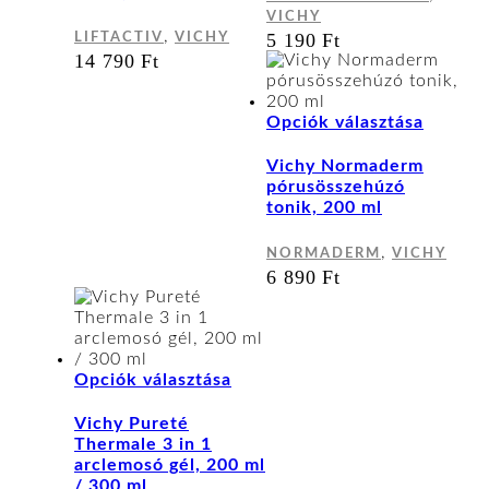
változatok
VICHY
a
,
5 190
Ft
LIFTACTIV
VICHY
termékoldalon
14 790
Ft
választhatók
ki
Ennek
Opciók választása
a
termék
Vichy Normaderm
több
pórusösszehúzó
variáci
tonik, 200 ml
van.
A
,
NORMADERM
VICHY
változa
6 890
Ft
a
terméko
választ
ki
Ennek
Opciók választása
a
terméknek
Vichy Pureté
több
Thermale 3 in 1
variációja
arclemosó gél, 200 ml
van.
/ 300 ml