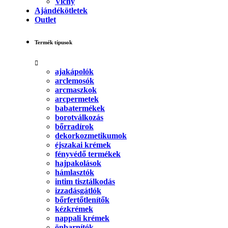
Vichy
Ajándékötletek
Outlet
Termék típusok
ajakápolók
arclemosók
arcmaszkok
arcpermetek
babatermékek
borotválkozás
bőrradírok
dekorkozmetikumok
éjszakai krémek
fényvédő termékek
hajpakolások
hámlasztók
intim tisztálkodás
izzadásgátlók
bőrfertőtlenítők
kézkrémek
nappali krémek
önbarnítók