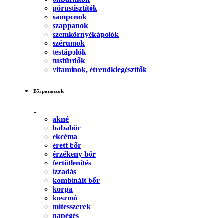
pórustisztítók
samponok
szappanok
szemkörnyékápolók
szérumok
testápolók
tusfürdők
vitaminok, étrendkiegészítők
Bőrpanaszok
akné
bababőr
ekcéma
érett bőr
érzékeny bőr
fertőtlenítés
izzadás
kombinált bőr
korpa
koszmó
mitesszerek
napégés