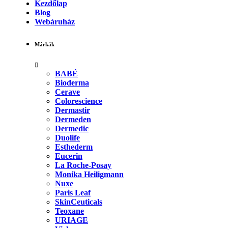
Kezdőlap
Blog
Webáruház
Márkák
BABÉ
Bioderma
Cerave
Colorescience
Dermastir
Dermeden
Dermedic
Duolife
Esthederm
Eucerin
La Roche-Posay
Monika Heiligmann
Nuxe
Paris Leaf
SkinCeuticals
Teoxane
URIAGE