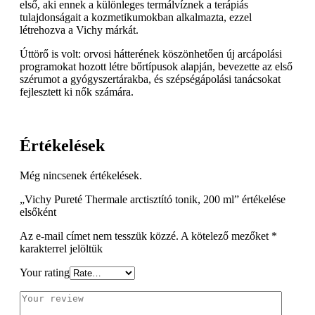
első, aki ennek a különleges termálvíznek a terápiás
tulajdonságait a kozmetikumokban alkalmazta, ezzel
létrehozva a Vichy márkát.
Úttörő is volt: orvosi hátterének köszönhetően új arcápolási
programokat hozott létre bőrtípusok alapján, bevezette az első
szérumot a gyógyszertárakba, és szépségápolási tanácsokat
fejlesztett ki nők számára.
Értékelések
Még nincsenek értékelések.
„Vichy Pureté Thermale arctisztító tonik, 200 ml” értékelése
elsőként
Az e-mail címet nem tesszük közzé.
A kötelező mezőket
*
karakterrel jelöltük
Your rating