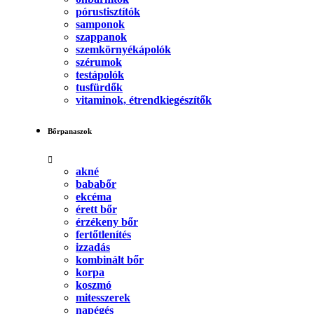
pórustisztítók
samponok
szappanok
szemkörnyékápolók
szérumok
testápolók
tusfürdők
vitaminok, étrendkiegészítők
Bőrpanaszok
akné
bababőr
ekcéma
érett bőr
érzékeny bőr
fertőtlenítés
izzadás
kombinált bőr
korpa
koszmó
mitesszerek
napégés