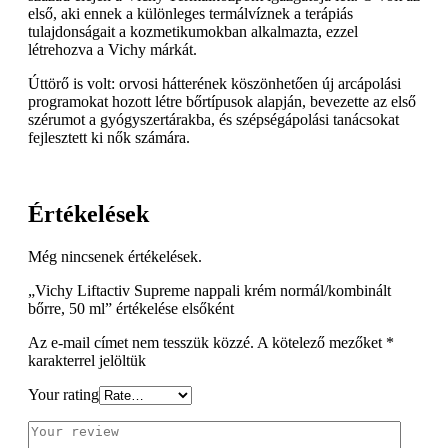
első, aki ennek a különleges termálvíznek a terápiás
tulajdonságait a kozmetikumokban alkalmazta, ezzel
létrehozva a Vichy márkát.
Úttörő is volt: orvosi hátterének köszönhetően új arcápolási
programokat hozott létre bőrtípusok alapján, bevezette az első
szérumot a gyógyszertárakba, és szépségápolási tanácsokat
fejlesztett ki nők számára.
Értékelések
Még nincsenek értékelések.
„Vichy Liftactiv Supreme nappali krém normál/kombinált
bőrre, 50 ml” értékelése elsőként
Az e-mail címet nem tesszük közzé.
A kötelező mezőket
*
karakterrel jelöltük
Your rating