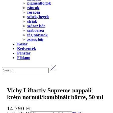
pigmentfoltok
ráncok
rosacea
sebek, hegek
striák
száraz bőr
szeborrea
tág pórusok
zsíros bőr
Kosár
Kedvencek
Pénztár
Fiókom
Vichy Liftactiv Supreme nappali
krém normál/kombinált bőrre, 50 ml
14 790
Ft