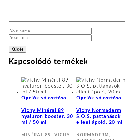
Kapcsolódó termékek
Ennek
Ennek
Opciók választása
Opciók választása
a
a
terméknek
termék
Vichy Minéral 89
Vichy Normaderm
több
több
hyaluron booster, 30
S.O.S. pattanások
variációja
variáci
ml / 50 ml
elleni ápoló, 20 ml
van.
van.
A
A
,
,
MINÉRAL 89
VICHY
NORMADERM
változatok
változa