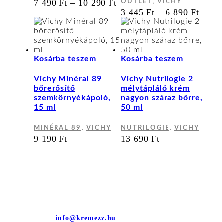
,
ÁRTARTOMÁNY:
7 490
Ft
–
10 290
Ft
OUTLET
VICHY
a
a
7
ÁRT
3 445
Ft
–
6 890
Ft
termékoldalon
terméko
490 FT
3
választhatók
választ
-
445 
ki
ki
10
-
290 FT
6
890 
Kosárba teszem
Kosárba teszem
Vichy Minéral 89
Vichy Nutrilogie 2
bőrerősítő
mélytápláló krém
szemkörnyékápoló,
nagyon száraz bőrre,
15 ml
50 ml
,
,
MINÉRAL 89
VICHY
NUTRILOGIE
VICHY
9 190
Ft
13 690
Ft
Kapcsolat
dr. Sztányi és Társa Kft.
Cím: 4400 Nyíregyháza, Bujtos u. 15.
E-mail cím:
info@kremezz.hu