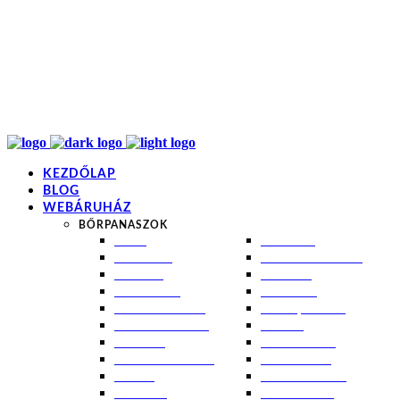
info@kremezz.hu
+36 70 349 7053
H-P: 8-20
+36 70 349 7053
KEZDŐLAP
BLOG
WEBÁRUHÁZ
BŐRPANASZOK
AKNÉ
NAPÉGÉS
BABABŐR
PIGMENTFOLTOK
EKCÉMA
RÁNCOK
ÉRETT BŐR
ROSACEA
ÉRZÉKENY BŐR
SEBEK, HEGEK
FERTŐTLENÍTÉS
STRIÁK
IZZADÁS
SZÁRAZ BŐR
KOMBINÁLT BŐR
SZEBORREA
KORPA
TÁG PÓRUSOK
KOSZMÓ
ZSÍROS BŐR