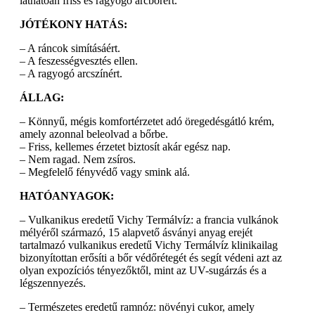
láthatóan friss és ragyogó arcbőrért.
JÓTÉKONY HATÁS:
– A ráncok simításáért.
– A feszességvesztés ellen.
– A ragyogó arcszínért.
ÁLLAG:
– Könnyű, mégis komfortérzetet adó öregedésgátló krém,
amely azonnal beleolvad a bőrbe.
– Friss, kellemes érzetet biztosít akár egész nap.
– Nem ragad. Nem zsíros.
– Megfelelő fényvédő vagy smink alá.
HATÓANYAGOK:
– Vulkanikus eredetű Vichy Termálvíz: a francia vulkánok
mélyéről származó, 15 alapvető ásványi anyag erejét
tartalmazó vulkanikus eredetű Vichy Termálvíz klinikailag
bizonyítottan erősíti a bőr védőrétegét és segít védeni azt az
olyan expozíciós tényezőktől, mint az UV-sugárzás és a
légszennyezés.
– Természetes eredetű ramnóz: növényi cukor, amely