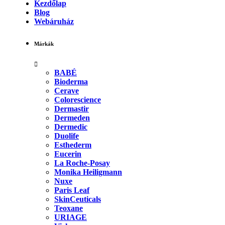
Kezdőlap
Blog
Webáruház
Márkák
BABÉ
Bioderma
Cerave
Colorescience
Dermastir
Dermeden
Dermedic
Duolife
Esthederm
Eucerin
La Roche-Posay
Monika Heiligmann
Nuxe
Paris Leaf
SkinCeuticals
Teoxane
URIAGE