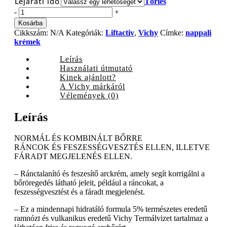
Törlés
Lejárati idő
Vichy
-
+
Liftactiv
Kosárba
Supreme
Cikkszám:
N/A
Kategóriák:
Liftactiv
,
Vichy
Címke:
nappali
nappali
krémek
krém
normál/kombinált
Leírás
bőrre,
Használati útmutató
50
Kinek ajánlott?
ml
A Vichy márkáról
quantity
Vélemények (0)
Leírás
NORMÁL ÉS KOMBINÁLT BŐRRE
RÁNCOK ÉS FESZESSÉGVESZTÉS ELLEN, ILLETVE
FÁRADT MEGJELENÉS ELLEN.
– Ránctalanító és feszesítő arckrém, amely segít korrigálni a
bőröregedés látható jeleit, például a ráncokat, a
feszességvesztést és a fáradt megjelenést.
– Ez a mindennapi hidratáló formula 5% természetes eredetű
ramnózt és vulkanikus eredetű Vichy Termálvizet tartalmaz a