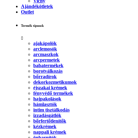
Vichy
Ajándékötletek
Outlet
Termék típusok
ajakápolók
arclemosók
arcmaszkok
arcpermetek
babatermékek
borotválkozás
bőrradírok
dekorkozmetikumok
éjszakai krémek
fényvédő termékek
hajpakolások
hámlasztók
intim tisztálkodás
izzadásgátlók
bőrfertőtlenítők
kézkrémek
nappali krémek
önbarnítók