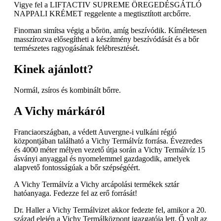
Vigye fel a LIFTACTIV SUPREME ÖREGEDÉSGÁTLÓ
NAPPALI KRÉMET reggelente a megtisztított arcbőrre.
Finoman simítsa végig a bőrön, amíg beszívódik. Kíméletesen
masszírozva elősegítheti a készítmény beszívódását és a bőr
természetes ragyogásának felébresztését.
Kinek ajánlott?
Normál, zsíros és kombinált bőrre.
A Vichy márkáról
Franciaországban, a védett Auvergne-i vulkáni régió
központjában található a Vichy Termálvíz forrása. Évezredes
és 4000 méter mélyen vezető útja során a Vichy Termálvíz 15
ásványi anyaggal és nyomelemmel gazdagodik, amelyek
alapvető fontosságúak a bőr szépségéért.
A Vichy Termálvíz a Vichy arcápolási termékek sztár
hatóanyaga. Fedezze fel az erő forrását!
Dr. Haller a Vichy Termálvizet akkor fedezte fel, amikor a 20.
század elején a Vichy Termálközpont igazgatója lett. Ő volt az