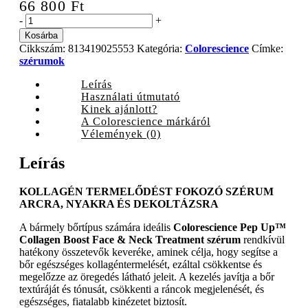
66 800
Ft
Colorescience
-
+
Pep
Kosárba
Up™
Cikkszám:
813419025553
Kategória:
Colorescience
Címke:
Collagen
szérumok
Boost
Face
Leírás
&
Használati útmutató
Neck
Kinek ajánlott?
Treatment
A Colorescience márkáról
szérum,
Vélemények (0)
30
ml
Leírás
quantity
KOLLAGÉN TERMELŐDÉST FOKOZÓ SZÉRUM
ARCRA, NYAKRA ÉS DEKOLTÁZSRA
A bármely bőrtípus számára ideális
Colorescience Pep Up™
Collagen Boost Face & Neck Treatment szérum
rendkívül
hatékony összetevők keveréke, aminek célja, hogy segítse a
bőr egészséges kollagéntermelését, ezáltal csökkentse és
megelőzze az öregedés látható jeleit. A kezelés javítja a bőr
textúráját és tónusát, csökkenti a ráncok megjelenését, és
egészséges, fiatalabb kinézetet biztosít.