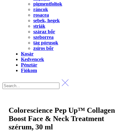
pigmentfoltok
ráncok
rosacea
sebek, hegek
striák
száraz bőr
szeborrea
tág pórusok
zsíros bőr
Kosár
Kedvencek
Pénztár
Fiókom
Colorescience Pep Up™ Collagen
Boost Face & Neck Treatment
szérum, 30 ml