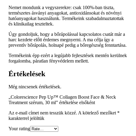
Nemet mondunk a vegyszerekre: csak 100%-ban tiszta,
természetes ásványi anyagokat, antioxidánsokat és növényi
hatóanyagokat használunk. Termékeink szabadalmaztatottak
és klinikailag teszteltek.
Úgy gondoljuk, hogy a bőrápolással kapcsolatos csatát már a
harc kezdete előtt érdemes megnyerni. A ma célja így a
preventív bőrápolás, holnapé pedig a bőregészség fenntartása.
Termékeink épp ezért a legújabb fejlesztések mentén kerülnek
forgalomba, páratlan fényvédelem mellett.
Értékelések
Még nincsenek értékelések.
„Colorescience Pep Up™ Collagen Boost Face & Neck
Treatment szérum, 30 ml” értékelése elsőként
Az e-mail címet nem tesszük közzé.
A kötelező mezőket
*
karakterrel jelöltük
Your rating