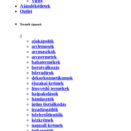
Vichy
Ajándékötletek
Outlet
Termék típusok
ajakápolók
arclemosók
arcmaszkok
arcpermetek
babatermékek
borotválkozás
bőrradírok
dekorkozmetikumok
éjszakai krémek
fényvédő termékek
hajpakolások
hámlasztók
intim tisztálkodás
izzadásgátlók
bőrfertőtlenítők
kézkrémek
nappali krémek
önbarnítók