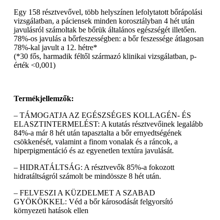
Egy 158 résztvevővel, több helyszínen lefolytatott bőrápolási
vizsgálatban, a páciensek minden korosztályban 4 hét után
javulásról számoltak be bőrük általános egészségét illetően.
78%-os javulás a bőrfeszességben: a bőr feszessége átlagosan
78%-kal javult a 12. hétre*
(*30 fős, harmadik féltől származó klinikai vizsgálatban, p-
érték <0,001)
Termékjellemzők:
– TÁMOGATJA AZ EGÉSZSÉGES KOLLAGÉN- ÉS
ELASZTINTERMELÉST: A kutatás résztvevőinek legalább
84%-a már 8 hét után tapasztalta a bőr ernyedtségének
csökkenését, valamint a finom vonalak és a ráncok, a
hiperpigmentáció és az egyenetlen textúra javulását.
– HIDRATÁLTSÁG: A résztvevők 85%-a fokozott
hidratáltságról számolt be mindössze 8 hét után.
– FELVESZI A KÜZDELMET A SZABAD
GYÖKÖKKEL: Véd a bőr károsodását felgyorsító
környezeti hatások ellen