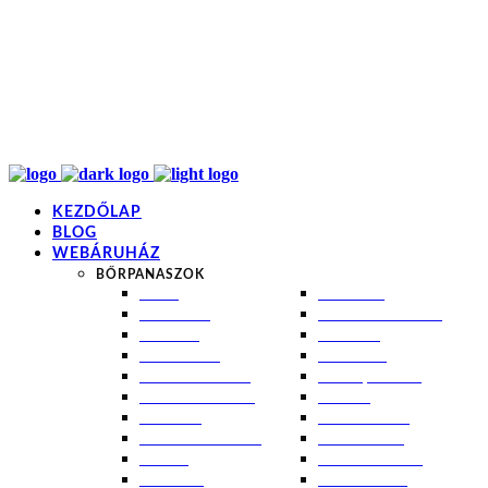
info@kremezz.hu
+36 70 349 7053
H-P: 8-20
+36 70 349 7053
KEZDŐLAP
BLOG
WEBÁRUHÁZ
BŐRPANASZOK
AKNÉ
NAPÉGÉS
BABABŐR
PIGMENTFOLTOK
EKCÉMA
RÁNCOK
ÉRETT BŐR
ROSACEA
ÉRZÉKENY BŐR
SEBEK, HEGEK
FERTŐTLENÍTÉS
STRIÁK
IZZADÁS
SZÁRAZ BŐR
KOMBINÁLT BŐR
SZEBORREA
KORPA
TÁG PÓRUSOK
KOSZMÓ
ZSÍROS BŐR