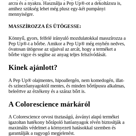
arcra és a nyakra. Használja a Pep Up®-ot a dekoltázsra is,
amihez szükség lehet még plusz egy-két pumpányi
mennyiségre.
MASSZÍROZZA ÉS ÜTÖGESSE:
Könnyű, gyors, felfelé irányuló mozdulatokkal masszírozza a
Pep Up®-t a bőrbe. Amikor a Pep Up® még enyhén nedves,
óvatosan ütögesse az ujjaival az arcát, hogy a terméket a
bőrbe vigye és segítse az anyag teljes felszívódását.
Kinek ajánlott?
A Pep Up® olajmentes, hipoallergén, nem komedogén, illat-
és színezőanyagoktól mentes, és minden bőrtípusra alkalmas,
beleértve az érzékeny és a száraz bőrt is.
A Colorescience márkáról
A Colorescience orvosi tisztaságú, ásványi alapú termékei
igazoltan hatékony bőrápoló hatóanyagok révén biztosítják a
maximális védelmet a környezeti hatásokkal szemben és
garantálják a ragyogó megjelenést.