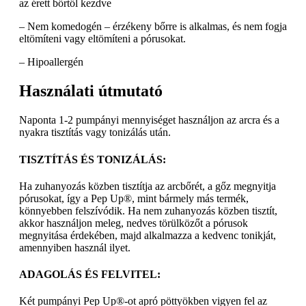
az érett bőrtől kezdve
– Nem komedogén – érzékeny bőrre is alkalmas, és nem fogja
eltömíteni vagy eltömíteni a pórusokat.
– Hipoallergén
Használati útmutató
Naponta 1-2 pumpányi mennyiséget használjon az arcra és a
nyakra tisztítás vagy tonizálás után.
TISZTÍTÁS ÉS TONIZÁLÁS:
Ha zuhanyozás közben tisztítja az arcbőrét, a gőz megnyitja
pórusokat, így a Pep Up®, mint bármely más termék,
könnyebben felszívódik. Ha nem zuhanyozás közben tisztít,
akkor használjon meleg, nedves törülközőt a pórusok
megnyitása érdekében, majd alkalmazza a kedvenc tonikját,
amennyiben használ ilyet.
ADAGOLÁS ÉS FELVITEL:
Két pumpányi Pep Up®-ot apró pöttyökben vigyen fel az