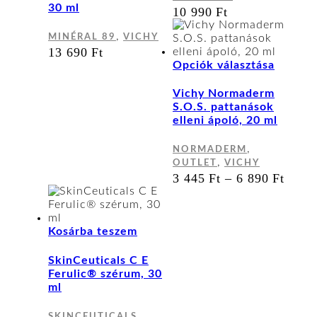
30 ml
10 990
Ft
,
MINÉRAL 89
VICHY
13 690
Ft
Ennek
Opciók választása
a
termék
Vichy Normaderm
több
S.O.S. pattanások
variáci
elleni ápoló, 20 ml
van.
A
,
NORMADERM
változa
,
OUTLET
VICHY
a
ÁRT
3 445
Ft
–
6 890
Ft
terméko
3
választ
445 
ki
-
6
Kosárba teszem
890 
SkinCeuticals C E
Ferulic® szérum, 30
ml
SKINCEUTICALS