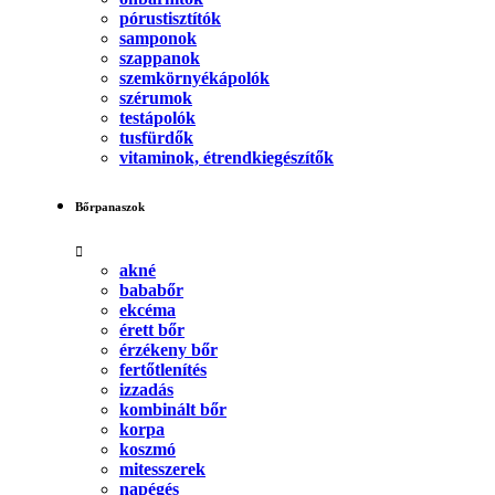
pórustisztítók
samponok
szappanok
szemkörnyékápolók
szérumok
testápolók
tusfürdők
vitaminok, étrendkiegészítők
Bőrpanaszok
akné
bababőr
ekcéma
érett bőr
érzékeny bőr
fertőtlenítés
izzadás
kombinált bőr
korpa
koszmó
mitesszerek
napégés