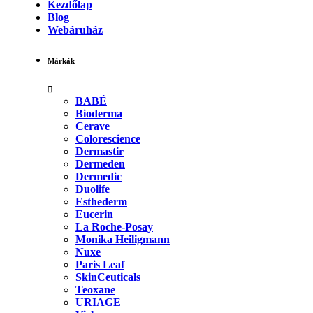
Kezdőlap
Blog
Webáruház
Márkák
BABÉ
Bioderma
Cerave
Colorescience
Dermastir
Dermeden
Dermedic
Duolife
Esthederm
Eucerin
La Roche-Posay
Monika Heiligmann
Nuxe
Paris Leaf
SkinCeuticals
Teoxane
URIAGE