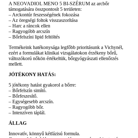
A NEOVADIOL MENO 5 BI-SZÉRUM az arcbőr
támogatására összpontosít 5 területen:
– Arckontúr feszességének fokozása
– Az öregségi foltok visszaszorítása
– Harc a ráncok ellen
– Ragyogóbb arcszín
– Bőrfelszíni lipid feltöltés
Termékeink hatékonysága legfőbb prioritásunk a Vichynél,
ezért a formulákat klinikai vizsgálatokon érzékeny bőrű,
változókorú nőkön értékeltük, bőrgyógyászati ellenőrzés
mellett.
JÓTÉKONY HATÁS:
5 jótékony hatást gyakorol a bőrre:
– Bőrfelszín simító.
– Bőrfeszesítő.
– Egységesebb arcszín.
– Ragyogóbb bőr.
– Intenzíven táplál.
ÁLLAG
Innovatív, könnyű kétfázisú formula.