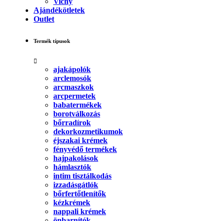
Vichy
Ajándékötletek
Outlet
Termék típusok
ajakápolók
arclemosók
arcmaszkok
arcpermetek
babatermékek
borotválkozás
bőrradírok
dekorkozmetikumok
éjszakai krémek
fényvédő termékek
hajpakolások
hámlasztók
intim tisztálkodás
izzadásgátlók
bőrfertőtlenítők
kézkrémek
nappali krémek
önbarnítók