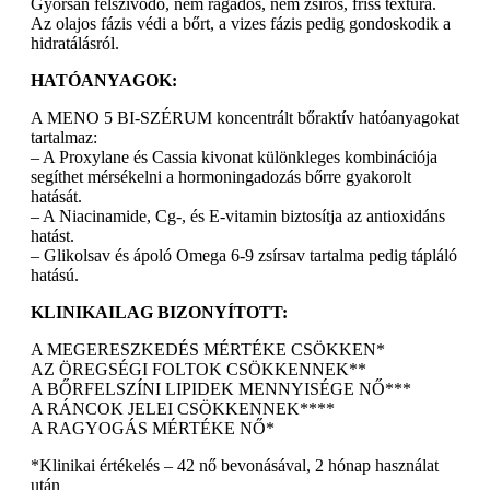
Gyorsan felszívódó, nem ragadós, nem zsíros, friss textúra.
Az olajos fázis védi a bőrt, a vizes fázis pedig gondoskodik a
hidratálásról.
HATÓANYAGOK:
A MENO 5 BI-SZÉRUM koncentrált bőraktív hatóanyagokat
tartalmaz:
– A Proxylane és Cassia kivonat különkleges kombinációja
segíthet mérsékelni a hormoningadozás bőrre gyakorolt
hatását.
– A Niacinamide, Cg-, és E-vitamin biztosítja az antioxidáns
hatást.
– Glikolsav és ápoló Omega 6-9 zsírsav tartalma pedig tápláló
hatású.
KLINIKAILAG BIZONYÍTOTT:
A MEGERESZKEDÉS MÉRTÉKE CSÖKKEN*
AZ ÖREGSÉGI FOLTOK CSÖKKENNEK**
A BŐRFELSZÍNI LIPIDEK MENNYISÉGE NŐ***
A RÁNCOK JELEI CSÖKKENNEK****
A RAGYOGÁS MÉRTÉKE NŐ*
*Klinikai értékelés – 42 nő bevonásával, 2 hónap használat
után