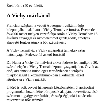
Érett bőrre (50 év felett).
A Vichy márkáról
Franciaországban, a védett Auvergne-i vulkáni régió
központjában található a Vichy Termálvíz forrása. Évezredes
és 4000 méter mélyen vezető útja során a Vichy Termálvíz 15
ásványi anyaggal és nyomelemmel gazdagodik, amelyek
alapvető fontosságúak a bőr szépségéért.
A Vichy Termálvíz a Vichy arcápolási termékek sztár
hatóanyaga. Fedezze fel az erő forrását!
Dr. Haller a Vichy Termálvizet akkor fedezte fel, amikor a 20.
század elején a Vichy Termálközpont igazgatója lett. Ő volt az
első, aki ennek a különleges termálvíznek a terápiás
tulajdonságait a kozmetikumokban alkalmazta, ezzel
létrehozva a Vichy márkát.
Úttörő is volt: orvosi hátterének köszönhetően új arcápolási
programokat hozott létre bőrtípusok alapján, bevezette az első
szérumot a gyógyszertárakba, és szépségápolási tanácsokat
fejlesztett ki nők számára.