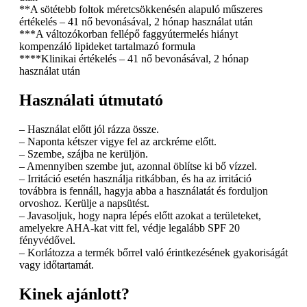
**A sötétebb foltok méretcsökkenésén alapuló műszeres
értékelés – 41 nő bevonásával, 2 hónap használat után
***A változókorban fellépő faggyútermelés hiányt
kompenzáló lipideket tartalmazó formula
****Klinikai értékelés – 41 nő bevonásával, 2 hónap
használat után
Használati útmutató
– Használat előtt jól rázza össze.
– Naponta kétszer vigye fel az arckréme előtt.
– Szembe, szájba ne kerüljön.
– Amennyiben szembe jut, azonnal öblítse ki bő vízzel.
– Irritáció esetén használja ritkábban, és ha az irritáció
továbbra is fennáll, hagyja abba a használatát és forduljon
orvoshoz. Kerülje a napsütést.
– Javasoljuk, hogy napra lépés előtt azokat a területeket,
amelyekre AHA-kat vitt fel, védje legalább SPF 20
fényvédővel.
– Korlátozza a termék bőrrel való érintkezésének gyakoriságát
vagy időtartamát.
Kinek ajánlott?