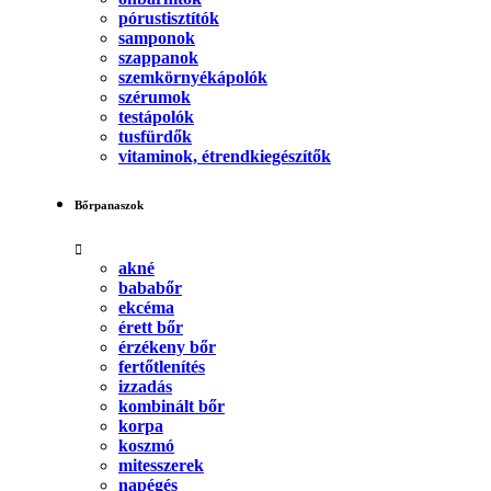
pórustisztítók
samponok
szappanok
szemkörnyékápolók
szérumok
testápolók
tusfürdők
vitaminok, étrendkiegészítők
Bőrpanaszok
akné
bababőr
ekcéma
érett bőr
érzékeny bőr
fertőtlenítés
izzadás
kombinált bőr
korpa
koszmó
mitesszerek
napégés