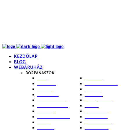
info@kremezz.hu
+36 70 349 7053
H-P: 8-20
+36 70 349 7053
KEZDŐLAP
BLOG
WEBÁRUHÁZ
BŐRPANASZOK
AKNÉ
NAPÉGÉS
BABABŐR
PIGMENTFOLTOK
EKCÉMA
RÁNCOK
ÉRETT BŐR
ROSACEA
ÉRZÉKENY BŐR
SEBEK, HEGEK
FERTŐTLENÍTÉS
STRIÁK
IZZADÁS
SZÁRAZ BŐR
KOMBINÁLT BŐR
SZEBORREA
KORPA
TÁG PÓRUSOK
KOSZMÓ
ZSÍROS BŐR