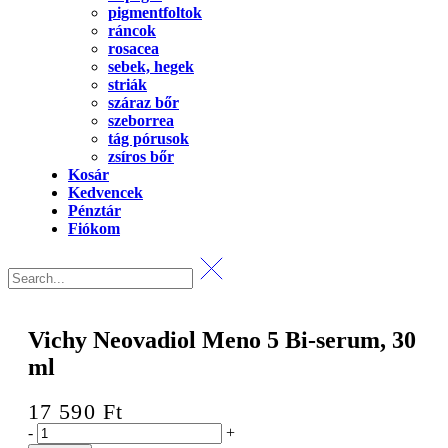
pigmentfoltok
ráncok
rosacea
sebek, hegek
striák
száraz bőr
szeborrea
tág pórusok
zsíros bőr
Kosár
Kedvencek
Pénztár
Fiókom
Vichy Neovadiol Meno 5 Bi-serum, 30
ml
17 590
Ft
Vichy
-
+