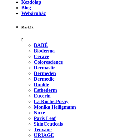
Kezdőlap
Blog
Webáruház
Márkák
BABÉ
Bioderma
Cerave
Colorescience
Dermastir
Dermeden
Dermedic
Duolife
Esthederm
Eucerin
La Roche-Posay
Monika Heiligmann
Nuxe
Paris Leaf
SkinCeuticals
Teoxane
URIAGE