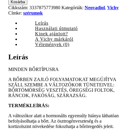
Neovadiol
Kosárba
Meno
Cikkszám:
3337875773980
Kategóriák:
Neovadiol
,
Vichy
5
Címke:
szérumok
Bi-
serum,
Leírás
30
Használati útmutató
ml
Kinek ajánlott?
quantity
A Vichy márkáról
Vélemények (0)
Leírás
MINDEN BŐRTÍPUSRA
A BŐRBEN ZAJLÓ FOLYAMATOKAT MEGÚJÍTVA
SZÁLL SZEMBE A VÁLTOZÓKOR TÜNETEIVEL:
BŐRTÖMÖRSÉG VESZTÉS, ÖREGSÉGI FOLTOK,
RÁNCOK, FAKÓSÁG, SZÁRAZSÁG.
TERMÉKLEÍRÁS:
A változókor alatt a hormonális egyensúly hiánya láthatóan
befolyásolhatja a bőrt. Az ösztrogénveszteség és a
kortizolszint növekedése fokozhatja a bőröregedés jeleit.