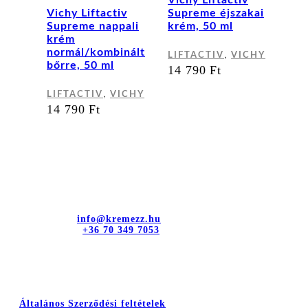
Vichy Liftactiv
terméknek
több
Vichy Liftactiv
Supreme éjszakai
több
variáci
Supreme nappali
krém, 50 ml
variációja
van.
krém
van.
A
normál/kombinált
,
LIFTACTIV
VICHY
A
változa
bőrre, 50 ml
14 790
Ft
változatok
a
a
terméko
,
LIFTACTIV
VICHY
termékoldalon
választ
14 790
Ft
választhatók
ki
ki
Kapcsolat
dr. Sztányi és Társa Kft.
Cím: 4400 Nyíregyháza, Bujtos u. 15.
E-mail cím:
info@kremezz.hu
Telefonszám:
+36 70 349 7053
Hasznos információk
Általános Szerződési feltételek