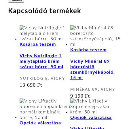
Kapcsolódó termékek
Kosárba teszem
Kosárba teszem
Vichy Nutrilogie 1
mélytápláló krém
Vichy Minéral 89
száraz bőrre, 50 ml
bőrerősítő
szemkörnyékápoló,
15 ml
,
NUTRILOGIE
VICHY
13 690
Ft
,
MINÉRAL 89
VICHY
9 190
Ft
Ennek
Opciók választása
Ennek
a
Opciók választása
a
termék